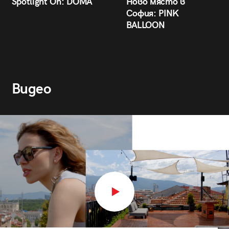
Spotlight On: DÒMA
Ново място в
София: PINK
BALLOON
Видео