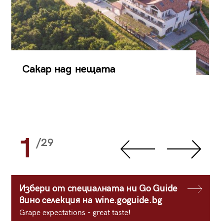
Сакар над нещата
1
/29
Избери от специалната ни Go Guide
вино селекция на wine.goguide.bg
Grape expectations - great taste!