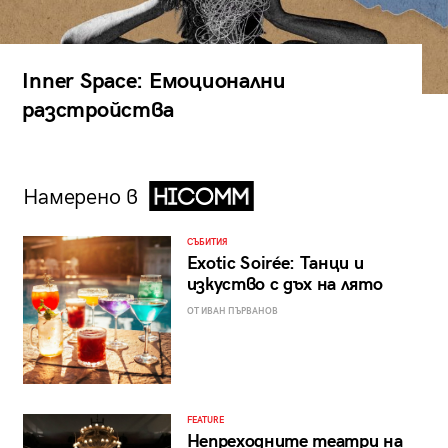
Inner Space: Емоционални
разстройства
Намерено в
СЪБИТИЯ
Exotic Soirée: Танци и
изкуство с дъх на лято
ОТ ИВАН ПЪРВАНОВ
FEATURE
Непреходните театри на