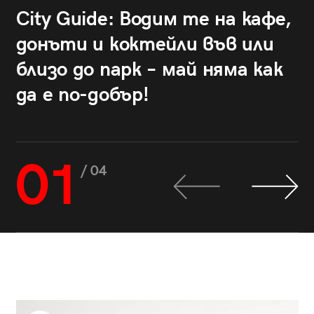
City Guide: Водим те на кафе,
донъти и коктейли във или
близо до парк – май няма как
да е по-добър!
01
/ 04