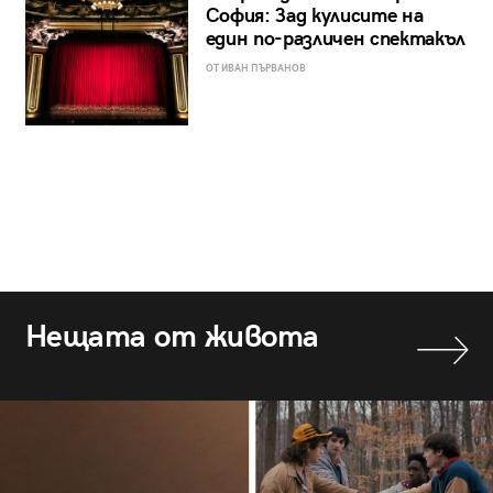
София: Зад кулисите на
един по-различен спектакъл
ОТ ИВАН ПЪРВАНОВ
Нещата от живота