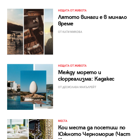
НЕЩАТА ОТ ЖИВОТА
Лятото винаги е в минало
време
ОТ КАТИ МИКОВА
НЕЩАТА ОТ ЖИВОТА
Между морето и
сюрреализма: Кадакес
ОТ ДЕСИСЛАВА МАКЪЛРЕЙТ
МЕСТА
Кои места да посетиш по
Южното Черноморие (Част