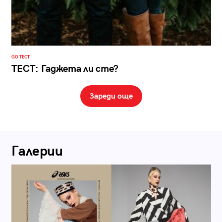
GO ТЕСТ
ТЕСТ: Гаджета ли сте?
Зареди още
Галерии