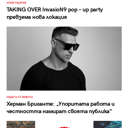
НОВИ СЪБИТИЯ
TAKING OVER InvasioN9 pop – up party
превзема нова локация
НЕЩАТА ОТ ЖИВОТА
Херман Бриганте: „Упоритата работа и
честността намират своята публика“