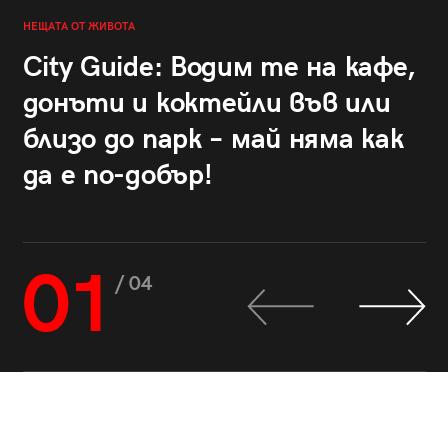
НЕЩАТА ОТ ЖИВОТА
City Guide: Водим те на кафе,
донъти и коктейли във или
близо до парк – май няма как
да е по-добър!
01
/ 04