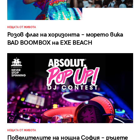
НЕЩАТА ОТ ЖИВОТА
Розов флаг на хоризонта – морето вика
BAD BOOMBOX на EXE BEACH
НЕЩАТА ОТ ЖИВОТА
Повелителите на нощна София – ръцете