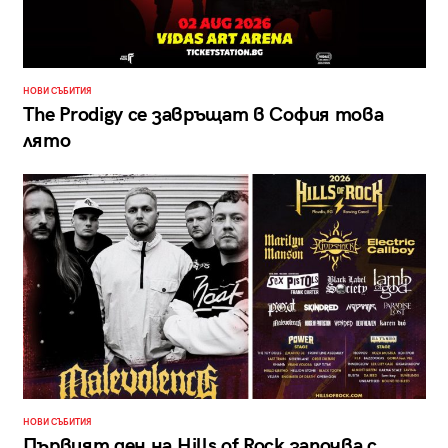
НОВИ СЪБИТИЯ
The Prodigy се завръщат в София това
лято
НОВИ СЪБИТИЯ
Първият ден на Hills of Rock започва с