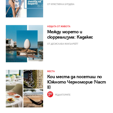
ОТ КРИСТИЯНА БУРДЕВА
НЕЩАТА ОТ ЖИВОТА
Между морето и
сюрреализма: Кадакес
ОТ ДЕСИСЛАВА МАКЪЛРЕЙТ
МЕСТА
Кои места да посетиш по
Южното Черноморие (Част
II)
РЕДАКТОРИТЕ