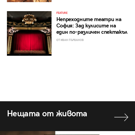
FEATURE
Непреходните театри на
София: Зад кулисите на
един по-различен спектакъл
ОТ ИВАН ПЪРВАНОВ
Нещата от живота