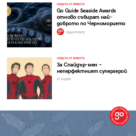
НЕЩАТА ОТ ЖИВОТА
Go Guide Seaside Awards
отново събират най-
доброто по Черноморието
РЕДАКТОРИТЕ
НЕЩАТА ОТ ЖИВОТА
За Спайдър-мен –
неперфектният супергерой
ОТ АНДРЮ