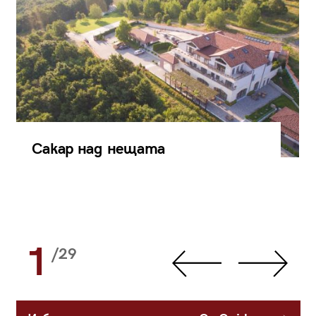
Сакар над нещата
1
/29