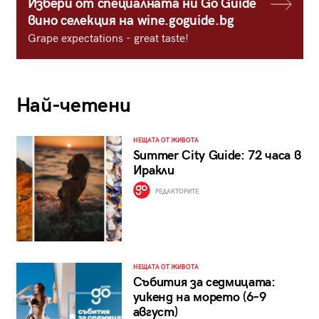
Избери от специалната ни Go Guide
вино селекция на wine.goguide.bg
Grape expectations - great taste!
Най-четени
НЕЩАТА ОТ ЖИВОТА
Summer City Guide: 72 часа в
Иракли
РЕДАКТОРИТЕ
НЕЩАТА ОТ ЖИВОТА
Събития за седмицата:
уикенд на морето (6–9
август)