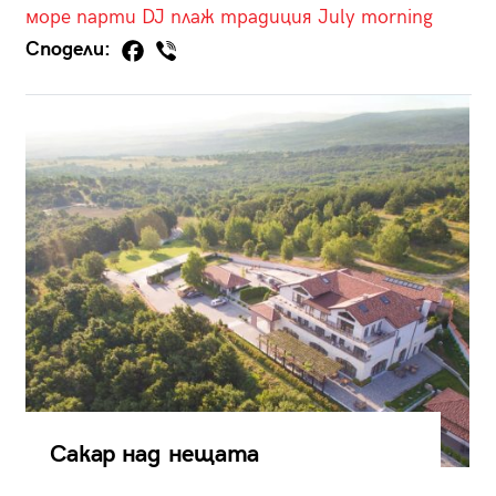
море
парти
DJ
плаж
традиция
July morning
Сподели:
Сакар над нещата