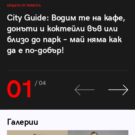
НЕЩАТА ОТ ЖИВОТА
City Guide: Водим те на кафе,
донъти и коктейли във или
близо до парк – май няма как
да е по-добър!
01
/ 04
Галерии