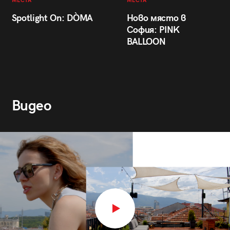
МЕСТА
МЕСТА
Spotlight On: DÒMA
Ново място в
София: PINK
BALLOON
Видео