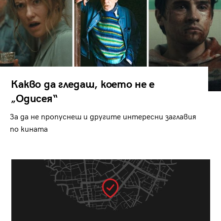
Какво да гледаш, което не е
„Одисея“
За да не пропуснеш и другите интересни заглавия
по кината