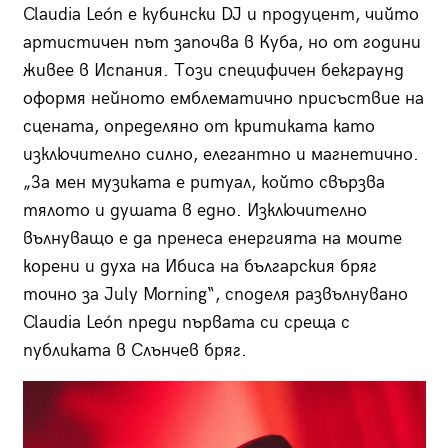
Claudia León е кубински DJ и продуцент, чийто
артистичен път започва в Куба, но от години
живее в Испания. Този специфичен бекграунд
оформя нейното емблематично присъствие на
сцената, определяно от критиката като
изключително силно, елегантно и магнетично.
„За мен музиката е ритуал, който свързва
тялото и душата в едно. Изключително
вълнуващо е да пренеса енергията на моите
корени и духа на Ибиса на българския бряг
точно за July Morning“, споделя развълнувано
Claudia León преди първата си среща с
публиката в Слънчев бряг.