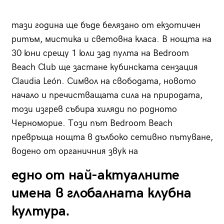
тази година ще бъде белязано от екзотичен
ритъм, мистика и световна класа. В нощта на
30 юни срещу 1 юли зад пулта на Bedroom
Beach Club ще застане кубинската сензация
Claudia León. Символ на свободата, новото
начало и пречистващата сила на природата,
този изгрев събира хиляди по родното
Черноморие. Този път Bedroom Beach
превръща нощта в дълбоко сетивно пътуване,
водено от органичния звук на
едно от най-актуалните
имена в глобалната клубна
култура.