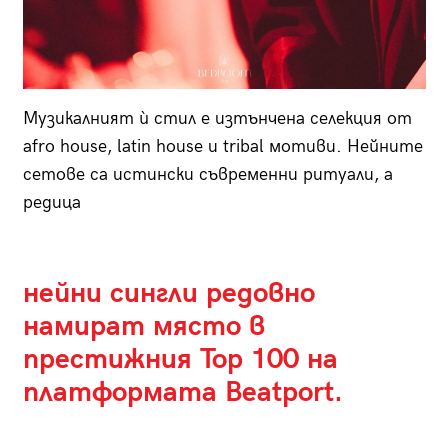
Музикалният ѝ стил е изтънчена селекция от
аfro house, latin house и tribal мотиви. Нейните
сетове са истински съвременни ритуали, а
редица
нейни сингли редовно
намират място в
престижния Top 100 на
платформата Beatport.