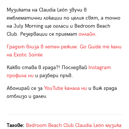
Музиката на Claudia León звучи в
емблематични локации по целия свят, а точно
на July Morning ще огласи и Bedroom Beach
Club. Резервации се приемат
онлайн
.
Градът влиза в летен режим: Go Guide те кани
на Exotic Soirée
Какво става в града?! Последвай
Instagram
профила ни
и разбери пръв.
Абонирай се за
YouTube канала ни
и виж града
отблизо и далеч.
Тагове:
Bedroom Beach Club
Claudia León
музика