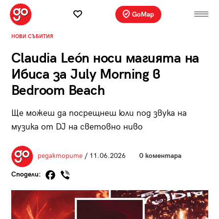
GoMap
НОВИ СЪБИТИЯ
Claudia León носи магията на
Ибиса за July Morning в
Bedroom Beach
Ще можеш да посрещнеш юли под звука на
музика от DJ на световно ниво
редакторите
/ 11.06.2026
0 коментара
Сподели: