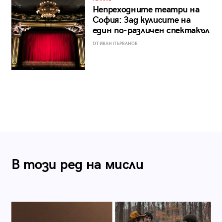
Непреходните театри на
София: Зад кулисите на
един по-различен спектакъл
ОТ ИВАН ПЪРВАНОВ
В този ред на мисли