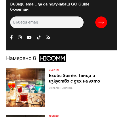
Въведи email, за да получаваш GO Guide
бюлетин
Намерено в
СЪБИТИЯ
Exotic Soirée: Танци и
изкуство с дъх на лято
ОТ ИВАН ПЪРВАНОВ
FEATURE