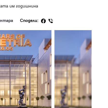
тата им годишнина
ентара
Сподели:
29
/29