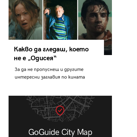
Какво да гледаш, което
не е „Одисея“
За да не пропуснеш и другите
интересни заглавия по кината