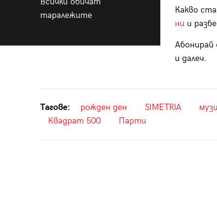
Всички обичат
Какво ста
таралежите
ни
и разбе
Абонирай 
и далеч.
Тагове:
рожден ден
SIMETRIA
музи
Квадрат 500
Парти