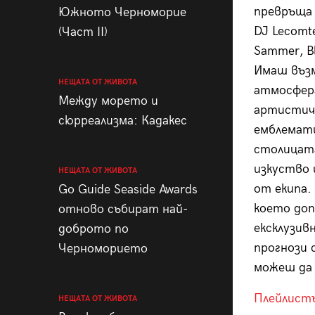
превръща 
Южното Черноморие
DJ Lecomt
(Част II)
Sammer, Bl
Имаш въз
НЕЩАТА ОТ ЖИВОТА
атмосфера
Между морето и
артистичн
сюрреализма: Кадакес
емблемат
столицата
изкуство 
НЕЩАТА ОТ ЖИВОТА
от екипа.
Go Guide Seaside Awards
което до
отново събират най-
ексклузив
доброто по
прогнози 
Черноморието
можеш да
Плейлистъ
НЕЩАТА ОТ ЖИВОТА