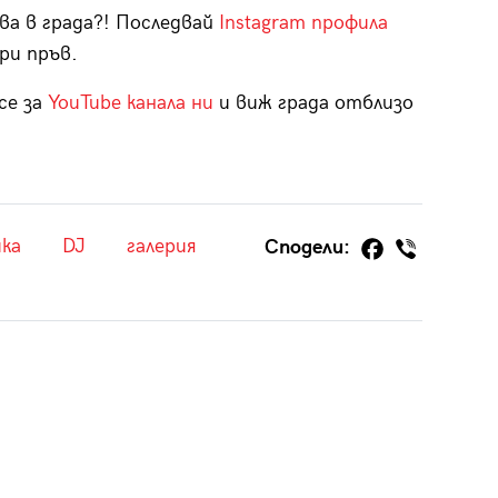
ва в града?! Последвай
Instagram профила
ри пръв.
се за
YouTube канала ни
и виж града отблизо
ка
DJ
галерия
Сподели: