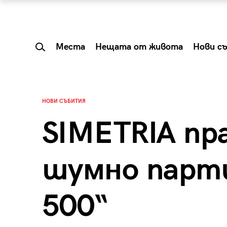
Места
Нещата от живота
Нови с
НОВИ СЪБИТИЯ
SIMETRIA пр
шумно парти
500“
 Shareable:
Summer Prelude: ка
лги вечери и
започва лятото в 