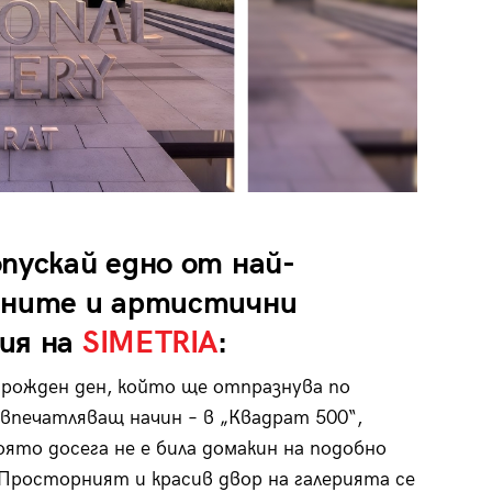
пускай едно от най-
аните и артистични
ия на
SIMETRIA
:
рожден ден, който ще отпразнува по
впечатляващ начин – в „Квадрат 500“,
която досега не е била домакин на подобно
Просторният и красив двор на галерията се