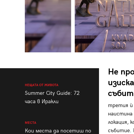
Не про
изиск
НЕЩАТА ОТ ЖИВОТА
събит
Summer City Guide: 72
часа в Иракли
третия ѝ 
наистина 
локация, 
МЕСТА
събитие. 
Кои места да посетиш по