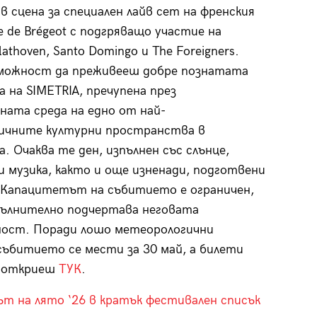
в сцена за специален лайв сет на френския
e de Brégeot с подгряващо участие на
athoven, Santo Domingo и The Foreigners.
можност да преживееш добре познатата
 на SIMETRIA, пречупена през
ата среда на едно от най-
ичните културни пространства в
. Очаква те ден, изпълнен със слънце,
и музика, както и още изненади, подготвени
 Капацитетът на събитието е ограничен,
пълнително подчертава неговата
ност. Поради лошо метеорологични
събитието се мести за 30 май, а билети
 откриеш
ТУК
.
т на лято ‘26 в кратък фестивален списък