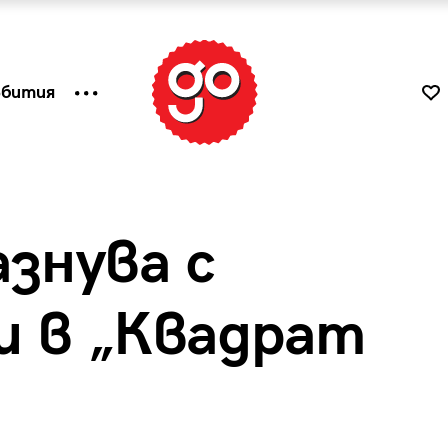
ъбития
азнува с
 в „Квадрат
к
Tender is the Wine – Какво
чаша
се пие на Лазурния бряг