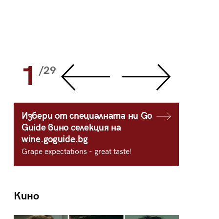
1
2
/29
/
Избери от специалната ни Go
Guide вино селекция на
wine.goguide.bg
Grape expectations - great taste!
Кино