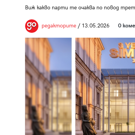
пания
Виж какво парти те очаква по повод тре
редакторите
/ 13.05.2026
0 ком
28
/29