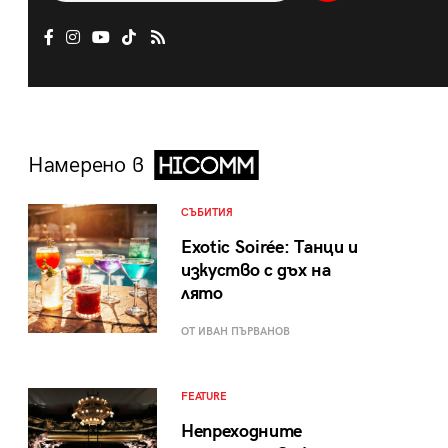
Намерено в
СЪБИТИЯ
Exotic Soirée: Танци и
изкуство с дъх на
лято
ОТ ИВАН ПЪРВАНОВ
FEATURE
Непреходните