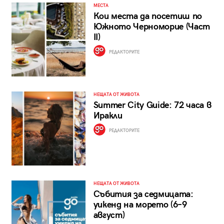
МЕСТА
Кои места да посетиш по
Южното Черноморие (Част
II)
РЕДАКТОРИТЕ
НЕЩАТА ОТ ЖИВОТА
Summer City Guide: 72 часа в
Иракли
РЕДАКТОРИТЕ
НЕЩАТА ОТ ЖИВОТА
Събития за седмицата:
уикенд на морето (6–9
август)