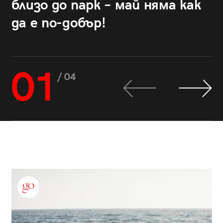
близо до парк – май няма как
да е по-добър!
01
/ 04