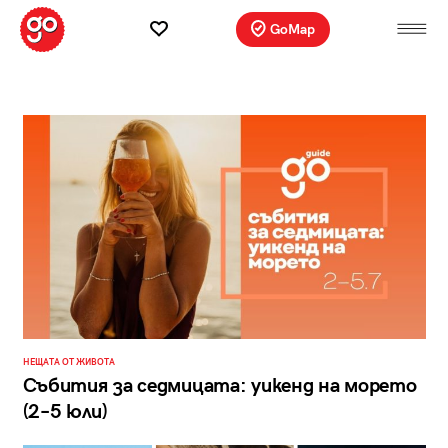
GoMap
НЕЩАТА ОТ ЖИВОТА
Събития за седмицата: уикенд на морето
(2–5 юли)