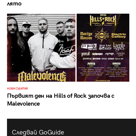
лято
НОВИ СЪБИТИЯ
Първият ден на Hills of Rock започва с
Malevolence
Следвай GoGuide