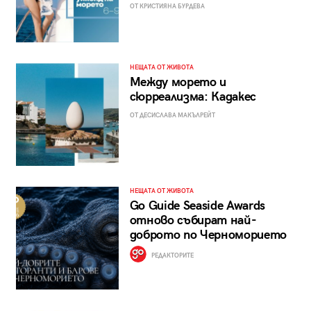
ОТ КРИСТИЯНА БУРДЕВА
НЕЩАТА ОТ ЖИВОТА
Между морето и
сюрреализма: Кадакес
ОТ ДЕСИСЛАВА МАКЪЛРЕЙТ
НЕЩАТА ОТ ЖИВОТА
Go Guide Seaside Awards
отново събират най-
доброто по Черноморието
РЕДАКТОРИТЕ