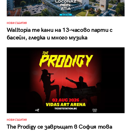
НОВИ СЪБИТИЯ
Walltopia те кани на 13-часово парти с
басейн, гледка и много музика
НОВИ СЪБИТИЯ
The Prodigy се завръщат в София това