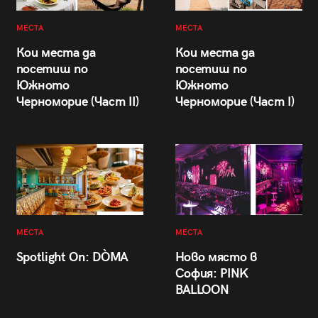
МЕСТА
МЕСТА
Кои места да
Кои места да
посетиш по
посетиш по
Южното
Южното
Черноморие (Част II)
Черноморие (Част I)
МЕСТА
МЕСТА
Spotlight On: DÒMA
Ново място в
София: PINK
BALLOON