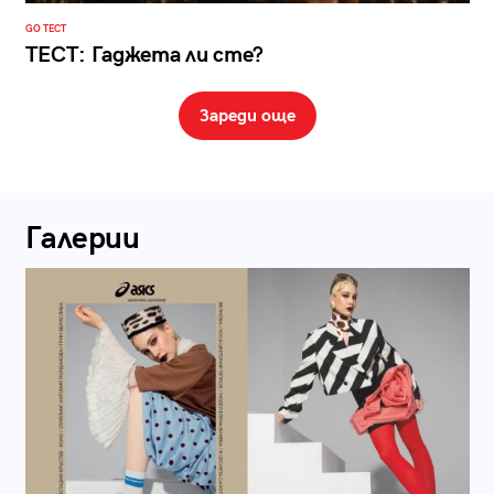
GO ТЕСТ
ТЕСТ: Гаджета ли сте?
Зареди още
Галерии