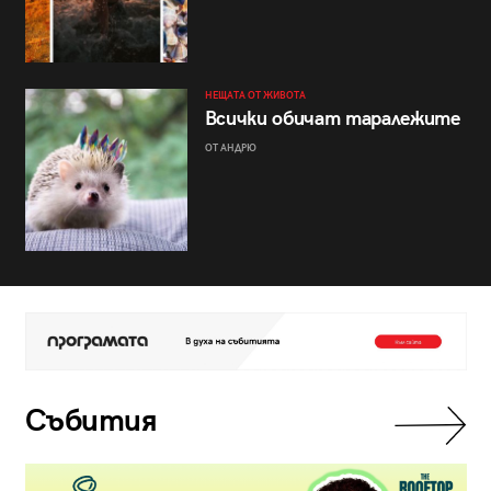
НЕЩАТА ОТ ЖИВОТА
Всички обичат таралежите
ОТ АНДРЮ
Събития