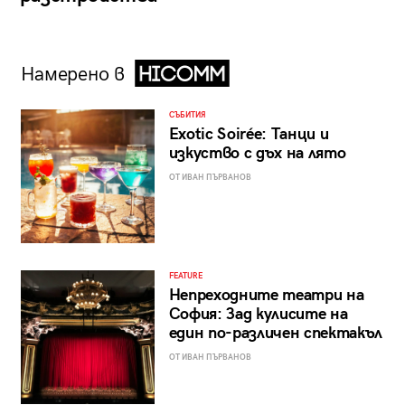
Намерено в
СЪБИТИЯ
Exotic Soirée: Танци и
изкуство с дъх на лято
ОТ ИВАН ПЪРВАНОВ
FEATURE
Непреходните театри на
София: Зад кулисите на
един по-различен спектакъл
ОТ ИВАН ПЪРВАНОВ