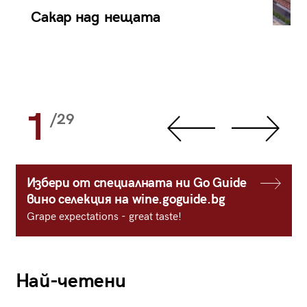
Сакар над нещата
1
/29
Избери от специалната ни Go Guide
вино селекция на wine.goguide.bg
Grape expectations - great taste!
Най-четени