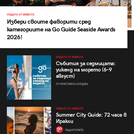
НЕЩАТА ОТ ЖИВОТА
Избери своите фаворити сред
категориите на Go Guide Seaside Awards
2026!
НЕЩАТА ОТ ЖИВОТА
Събития за седмицата:
уикенд на морето (6–9
август)
ОТ КРИСТИЯНА БУРДЕВА
НЕЩАТА ОТ ЖИВОТА
Summer City Guide: 72 часа в
Иракли
РЕДАКТОРИТЕ