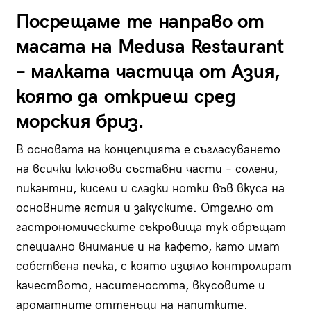
Посрещаме те направо от
масата на Medusa Restaurant
– малката частица от Азия,
която да откриеш сред
морския бриз.
В основата на концепцията е съгласуването
на всички ключови съставни части – солени,
пикантни, кисели и сладки нотки във вкуса на
основните ястия и закуските. Отделно от
гастрономическите съкровища тук обръщат
специално внимание и на кафето, като имат
собствена печка, с която изцяло контролират
качеството, наситеността, вкусовите и
ароматните оттенъци на напитките.