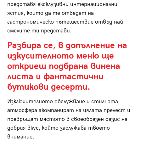
представя ексклузивни интернационални
ястия, които да те отведат на
гастрономическо пътешествие отвъд най-
смелите ти представи.
Разбира се, в допълнение на
изкусителното меню ще
откриеш подбрана винена
листа и фантастични
бутикови десерти.
Изключителното обслужване и стилната
атмосфера акомпанират на цялата прелест и
превръщат мястото в своеобразен оазис на
добрия вкус, който заслужава твоето
внимание.