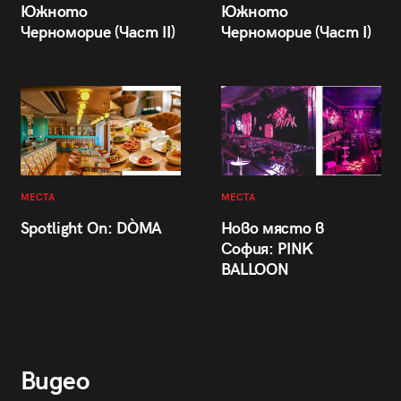
Южното
Южното
Черноморие (Част II)
Черноморие (Част I)
МЕСТА
МЕСТА
Spotlight On: DÒMA
Ново място в
София: PINK
BALLOON
Видео