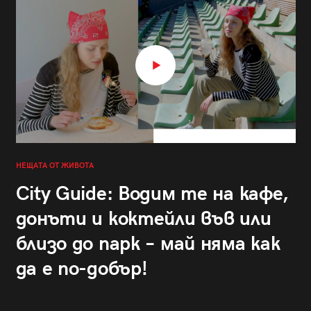
НЕЩАТА ОТ ЖИВОТА
City Guide: Водим те на кафе,
донъти и коктейли във или
близо до парк – май няма как
да е по-добър!