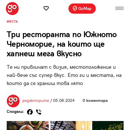
GoMap
МЕСТА
Три ресторанта по Южното
Черноморие, на които ще
хапнеш мега вкусно
Те ни привличат с визия, местоположение и
най-вече със супер вкус. Ето ги и местата, на
които да се храниш това лято
редакторите
/ 05.08.2024
0 коментара
Сподели: