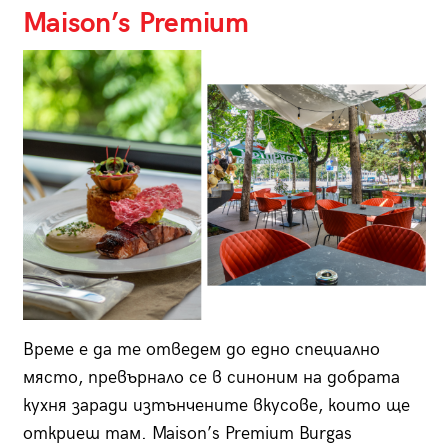
Maison’s Premium
Време е да те отведем до едно специално
място, превърнало се в синоним на добрата
кухня заради изтънчените вкусове, които ще
откриеш там. Maison’s Premium Burgas