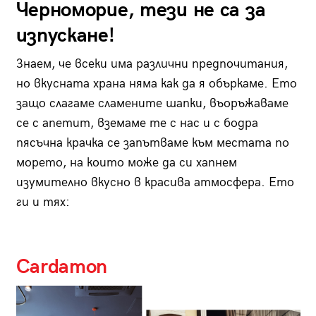
Черноморие, тези не са за
изпускане!
Знаем, че всеки има различни предпочитания,
но вкусната храна няма как да я объркаме. Ето
защо слагаме сламените шапки, въоръжаваме
се с апетит, вземаме те с нас и с бодра
пясъчна крачка се запътваме към местата по
морето, на които може да си хапнем
изумително вкусно в красива атмосфера. Ето
ги и тях:
Cardamon