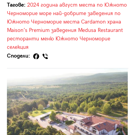
Тагове:
2024 година
август
места по Южното
Черноморие
море
най-добрите заведения по
Южното Черноморие
места
Cardamon
храна
Maison’s Premium
заведения
Medusa Restaurant
ресторанти
меню
Южното Черноморие
селекция
Сподели: