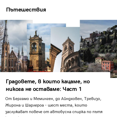
Пътешествия
Градовете, в които кацаме, но
никога не оставаме: Част 1
От Бергамо и Меминген, до Айндховен, Тревизо,
Жирона и Шарлероа - шест места, които
заслужават повече от автобусна спирка по пътя