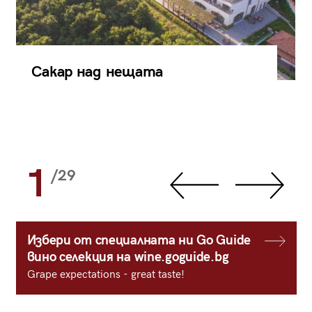
Сакар над нещата
1
/29
Избери от специалната ни Go Guide
вино селекция на wine.goguide.bg
Grape expectations - great taste!