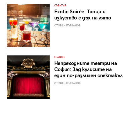
СЪБИТИЯ
Exotic Soirée: Танци и
изкуство с дъх на лято
ОТ ИВАН ПЪРВАНОВ
FEATURE
Непреходните театри на
София: Зад кулисите на
един по-различен спектакъл
ОТ ИВАН ПЪРВАНОВ