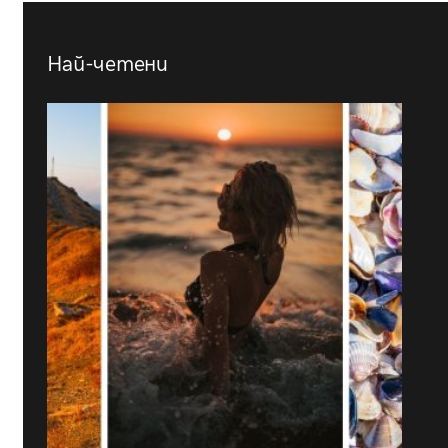
Най-четени