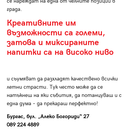
се нареждат на една от челните позиции в
града.
Креативните им
възможности са големи,
затова и миксираните
напитки са на високо ниво
и съумяват да разхладят качествено всички
летни страсти. Тук често може да се
натъкнеш на яки събития, да потанцуваш и с
една дума – да прекараш перфектно!
Бургас, бул. „Алеко Богориди“ 27
089 224 4889