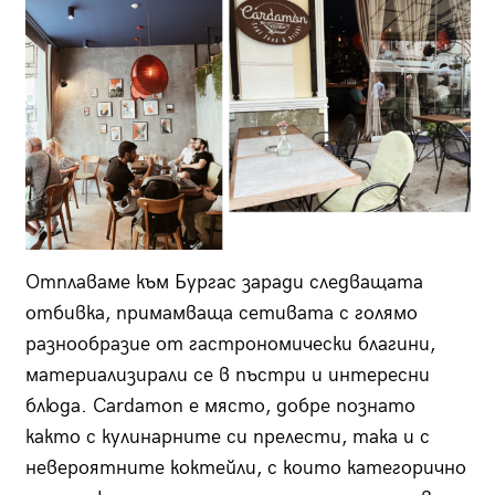
Отплаваме към Бургас заради следващата
отбивка, примамваща сетивата с голямо
разнообразие от гастрономически благини,
материализирали се в пъстри и интересни
блюда. Cardamon е място, добре познато
както с кулинарните си прелести, така и с
невероятните коктейли, с които категорично