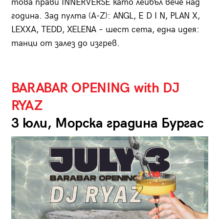
това прави INNERVERSE като лейбъл вече над
година. Зад пулта (A-Z): ANGL, E D I N, PLAN X,
LEXXA, TEDD, XELENA – шест сета, една идея:
танци от залез до изгрев.
BARABAR OPENING with DJ
RYAZ
3 юли, Морска градина Бургас