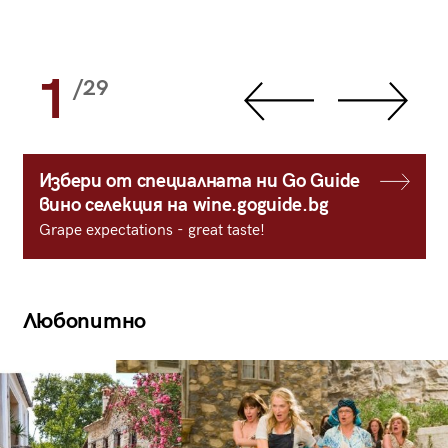
1
/29
Избери от специалната ни Go Guide
вино селекция на wine.goguide.bg
Grape expectations - great taste!
Любопитно