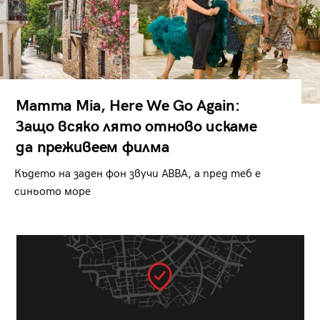
Mamma Mia, Here We Go Again:
Защо всяко лято отново искаме
да преживеем филма
Където на заден фон звучи ABBA, а пред теб е
синьото море