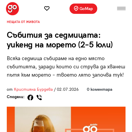
GoMap
НЕЩАТА ОТ ЖИВОТА
Събития за седмицата:
уикенд на морето (2–5 юли)
Всяка седмица събираме на едно място
събитията, заради които си струва да хванеш
пътя към морето – твоето лято започва тук!
от
Кристияна Бурдева
/ 02.07.2026
0 коментара
Сподели: