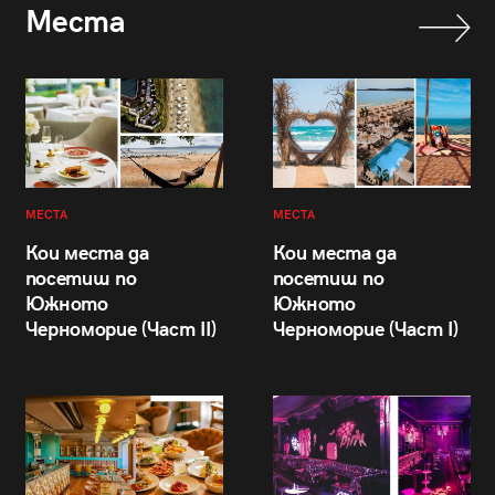
Места
МЕСТА
МЕСТА
Кои места да
Кои места да
посетиш по
посетиш по
Южното
Южното
Черноморие (Част II)
Черноморие (Част I)