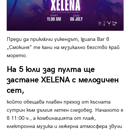
Преди да приключи уикендът, Iguana Bar в
„Смокиня“ те кани на музикално бягство край
морето.
На 5 юли зад пулта ще
застане XELENA с мелодичен
сет,
който обещава плавен преход от късната
сутрин към дългия летен следобед. Началото е
в 11:00 ч., а комбинацията от плаж,
електронна музика и лежерна атмосфера звучи