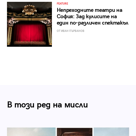
FEATURE
Непреходните театри на
София: Зад кулисите на
един по-различен спектакъл
ОТ ИВАН ПЪРВАНОВ
В този ред на мисли