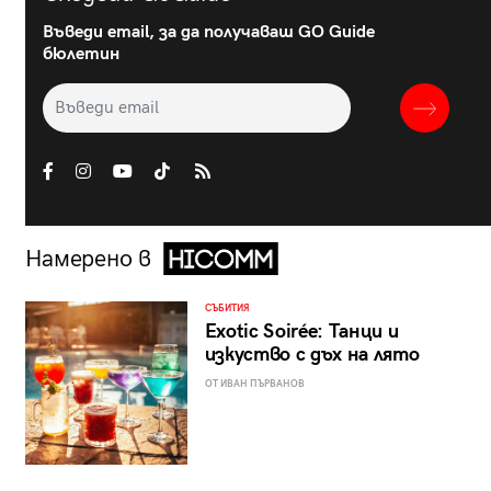
Въведи email, за да получаваш GO Guide
бюлетин
Намерено в
СЪБИТИЯ
Exotic Soirée: Танци и
изкуство с дъх на лято
ОТ ИВАН ПЪРВАНОВ