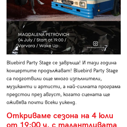
Bluebird Party Stage се завръща! И тази година
концертите продължават! Bluebird Party Stage
са подготвили още много изпълнители,
музиканти и артисти, а най-силната програма
предстои през август, когато сцената ще
оживява почти всеки уикенд.
Откриваме сезона на 4 юли
от 19:00 ч. с талантливата