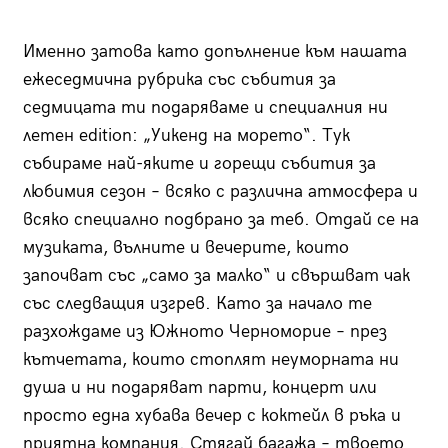
Именно затова като допълнение към нашата
ежеседмична рубрика със събития за
седмицата ти подаряваме и специалния ни
летен edition: „Уикенд на морето“. Тук
събираме най-яките и горещи събития за
любимия сезон – всяко с различна атмосфера и
всяко специално подбрано за теб. Отдай се на
музиката, вълните и вечерите, които
започват със „само за малко“ и свършват чак
със следващия изгрев. Като за начало те
разхождаме из Южното Черноморие – през
кътчетата, които стоплят неуморната ни
душа и ни подаряват парти, концерт или
просто една хубава вечер с коктейл в ръка и
приятна компания. Стягай багажа – твоето