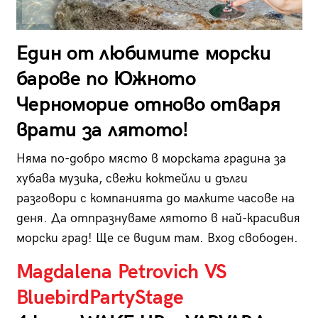
Един от любимите морски
барове по Южното
Черноморие отново отваря
врати за лятото!
Няма по-добро място в морската градина за
хубава музика, свежи коктейли и дълги
разговори с компанията до малките часове на
деня. Да отпразнуваме лятото в най-красивия
морски град! Ще се видим там. Вход свободен.
Magdalena Petrovich VS
BluebirdPartyStage