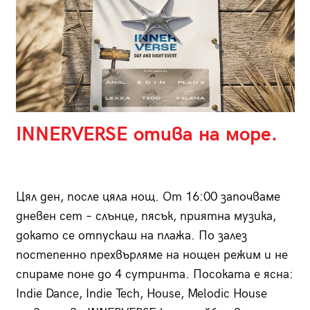
INNERVERSE отива на море.
Цял ден, после цяла нощ. От 16:00 започваме
дневен сет – слънце, пясък, приятна музика,
докато се отпускаш на плажа. По залез
постепенно прехвърляме на нощен режим и не
спираме поне до 4 сутринта. Посоката е ясна:
Indie Dance, Indie Tech, House, Melodic House