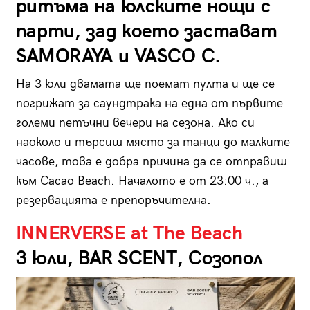
ритъма на юлските нощи с
парти, зад което застават
SAMORAYA и VASCO C.
На 3 юли двамата ще поемат пулта и ще се
погрижат за саундтрака на една от първите
големи петъчни вечери на сезона. Ако си
наоколо и търсиш място за танци до малките
часове, това е добра причина да се отправиш
към Cacao Beach. Началото е от 23:00 ч., а
резервацията е препоръчителна.
INNERVERSE at The Beach
3 юли, BAR SCENT, Созопол