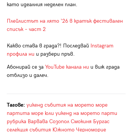
като идеалния неделен план.
Плейлистът на лято ‘26 в кратък фестивален
списък – част 2
Какво става в града?! Последвай
Instagram
профила ни
и разбери пръв.
Абонирай се за
YouTube канала ни
и виж града
отблизо и далеч.
Тагове:
уикенд
събития на морето
море
партита море
юли
уикенд на морето
парти
рубрика
Варвава
Созопол
Смокиня
Бургас
селекция
събития
Южното Черноморие