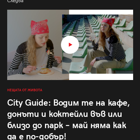
Следва
НЕЩАТА ОТ ЖИВОТА
City Guide: Водим те на кафе,
донъти и коктейли във или
близо до парк – май няма как
да е по-добър!