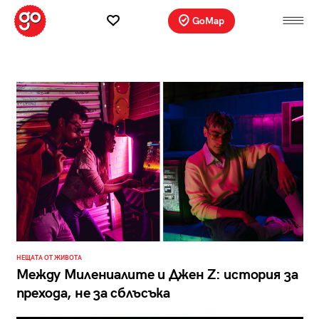
GoMap
НЕЩАТА ОТ ЖИВОТА
Между Милениалите и Джен Z: история за
прехода, не за сблъсъка