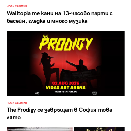
НОВИ СЪБИТИЯ
Walltopia те кани на 13-часово парти с
басейн, гледка и много музика
НОВИ СЪБИТИЯ
The Prodigy се завръщат в София това
лято