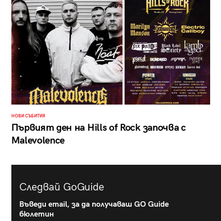
НОВИ СЪБИТИЯ
Първият ден на Hills of Rock започва с
Malevolence
Следвай GoGuide
Въведи email, за да получаваш GO Guide
бюлетин