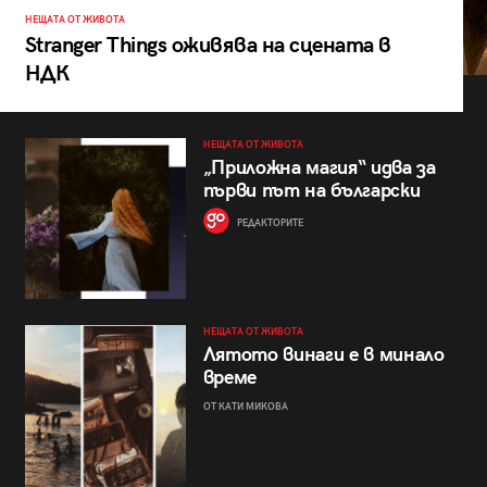
НЕЩАТА ОТ ЖИВОТА
Stranger Things оживява на сцената в
НДК
НЕЩАТА ОТ ЖИВОТА
„Приложна магия“ идва за
първи път на български
РЕДАКТОРИТЕ
НЕЩАТА ОТ ЖИВОТА
Лятото винаги е в минало
време
ОТ КАТИ МИКОВА