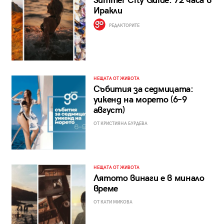
Summer City Guide: 72 часа в
Иракли
РЕДАКТОРИТЕ
НЕЩАТА ОТ ЖИВОТА
Събития за седмицата:
уикенд на морето (6–9
август)
ОТ КРИСТИЯНА БУРДЕВА
НЕЩАТА ОТ ЖИВОТА
Лятото винаги е в минало
време
ОТ КАТИ МИКОВА