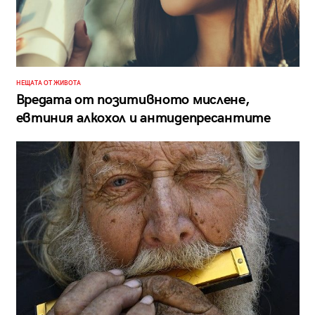
НЕЩАТА ОТ ЖИВОТА
Вредата от позитивното мислене,
евтиния алкохол и антидепресантите