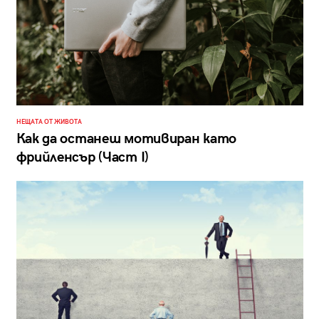
НЕЩАТА ОТ ЖИВОТА
Как да останеш мотивиран като
фрийленсър (Част I)