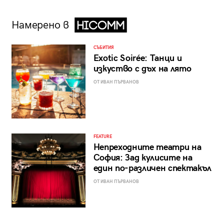
Намерено в
СЪБИТИЯ
Exotic Soirée: Танци и
изкуство с дъх на лято
ОТ ИВАН ПЪРВАНОВ
FEATURE
Непреходните театри на
София: Зад кулисите на
един по-различен спектакъл
ОТ ИВАН ПЪРВАНОВ