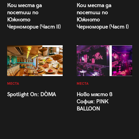
Кои места да
Кои места да
посетиш по
посетиш по
Южното
Южното
Черноморие (Част II)
Черноморие (Част I)
МЕСТА
МЕСТА
Spotlight On: DÒMA
Ново място в
София: PINK
BALLOON