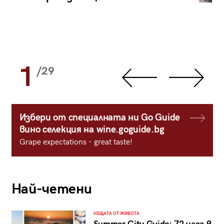
1
/29
Избери от специалната ни Go Guide
вино селекция на wine.goguide.bg
Grape expectations - great taste!
Най-четени
НЕЩАТА ОТ ЖИВОТА