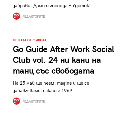
к
Tender is the Wine – Какво
забрави. Дами и господа – Удсток!
чаша
се пие на Лазурния бряг
РЕДАКТОРИТЕ
НЕЩАТА ОТ ЖИВОТА
Go Guide After Work Social
29
Club vol. 24 ни кани на
/29
танц със свободата
На 25 май ще пеем Imagine и ще се
забавляваме, сякаш е 1969
РЕДАКТОРИТЕ