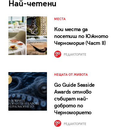
Най-четени
МЕСТА
Кои места да
посетиш по Южното
Черноморие (Част II)
РЕДАКТОРИТЕ
НЕЩАТА ОТ ЖИВОТА
Go Guide Seaside
Awards отново
събират най-
доброто по
Черноморието
РЕДАКТОРИТЕ