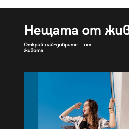
Нещата от жи
Открий най-добрите … от
живота