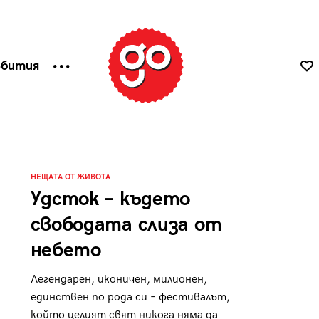
ъбития
НЕЩАТА ОТ ЖИВОТА
Удсток – където
свободата слиза от
небето
Легендарен, иконичен, милионен,
единствен по рода си – фестивалът,
който целият свят никога няма да