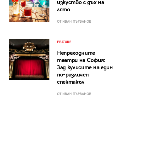
изкуство с дъх на
лято
ОТ ИВАН ПЪРВАНОВ
FEATURE
Непреходните
театри на София:
Зад кулисите на един
по-различен
спектакъл
ОТ ИВАН ПЪРВАНОВ