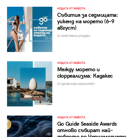
НЕЩАТА ОТ ЖИВОТА
Събития за седмицата:
уикенд на морето (6–9
август)
ОТ КРИСТИЯНА БУРДЕВА
НЕЩАТА ОТ ЖИВОТА
Между морето и
сюрреализма: Кадакес
ОТ ДЕСИСЛАВА МАКЪЛРЕЙТ
НЕЩАТА ОТ ЖИВОТА
Go Guide Seaside Awards
отново събират най-
доброто по Черноморието