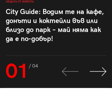
НЕЩАТА ОТ ЖИВОТА
City Guide: Водим те на кафе,
донъти и коктейли във или
близо до парк – май няма как
да е по-добър!
01
/ 04