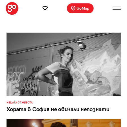
GoMap
НЕЩАТА ОТ ЖИВОТА
Хората в София не обичали непознати