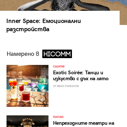
Inner Space: Емоционални
разстройства
Намерено в
СЪБИТИЯ
Exotic Soirée: Танци и
изкуство с дъх на лято
ОТ ИВАН ПЪРВАНОВ
FEATURE
Непреходните театри на