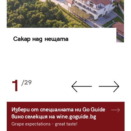
Сакар над нещата
1
/29
Избери от специалната ни Go Guide
вино селекция на wine.goguide.bg
Grape expectations - great taste!