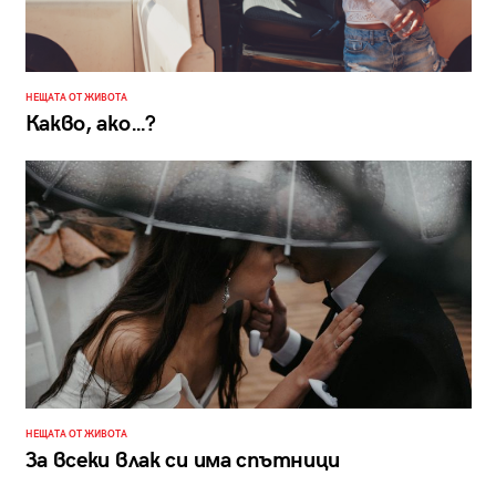
НЕЩАТА ОТ ЖИВОТА
Какво, ако…?
НЕЩАТА ОТ ЖИВОТА
За всеки влак си има спътници