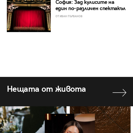
София: Зад кулисите на
един по-различен спектакъл
ОТ ИВАН ПЪРВАНОВ
Нещата от живота