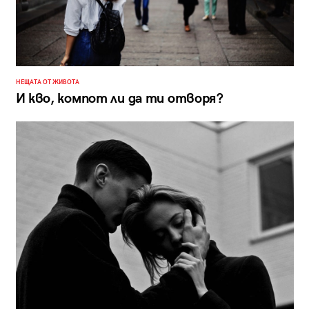
НЕЩАТА ОТ ЖИВОТА
И кво, компот ли да ти отворя?