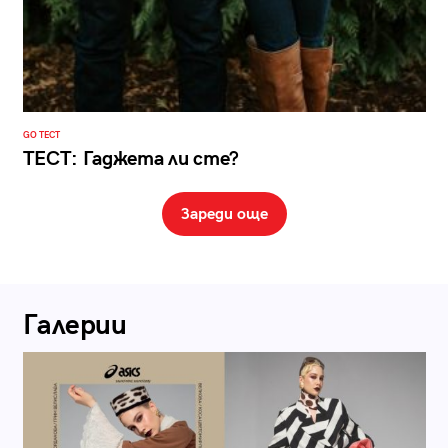
GO ТЕСТ
ТЕСТ: Гаджета ли сте?
Зареди още
Галерии