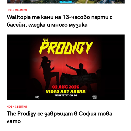
НОВИ СЪБИТИЯ
Walltopia те кани на 13-часово парти с
басейн, гледка и много музика
НОВИ СЪБИТИЯ
The Prodigy се завръщат в София това
лято