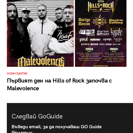
НОВИ СЪБИТИЯ
Първият ден на Hills of Rock започва с
Malevolence
Следвай GoGuide
Въведи email, за да получаваш GO Guide
бюлетин