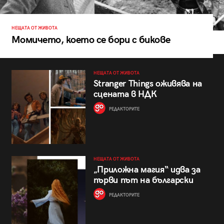
НЕЩАТА ОТ ЖИВОТА
Момичето, което се бори с бикове
НЕЩАТА ОТ ЖИВОТА
Stranger Things оживява на
сцената в НДК
РЕДАКТОРИТЕ
НЕЩАТА ОТ ЖИВОТА
„Приложна магия“ идва за
първи път на български
РЕДАКТОРИТЕ