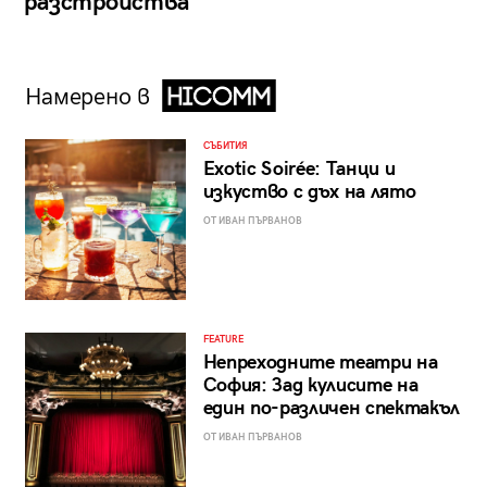
разстройства
Намерено в
СЪБИТИЯ
Exotic Soirée: Танци и
изкуство с дъх на лято
ОТ ИВАН ПЪРВАНОВ
FEATURE
Непреходните театри на
София: Зад кулисите на
един по-различен спектакъл
ОТ ИВАН ПЪРВАНОВ