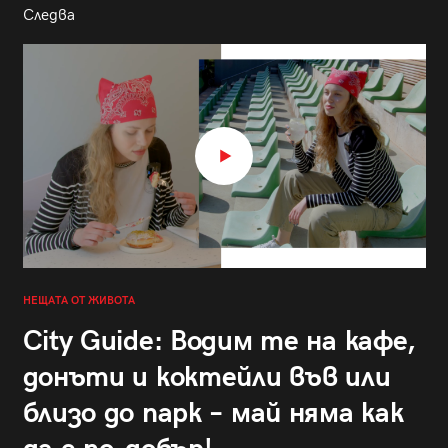
Следва
НЕЩАТА ОТ ЖИВОТА
City Guide: Водим те на кафе,
донъти и коктейли във или
близо до парк – май няма как