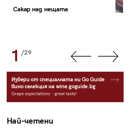
Сакар над нещата
1
/29
Избери от специалната ни Go Guide
вино селекция на wine.goguide.bg
Grape expectations - great taste!
Най-четени