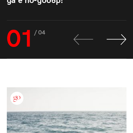
да е по-добър!
01
/ 04