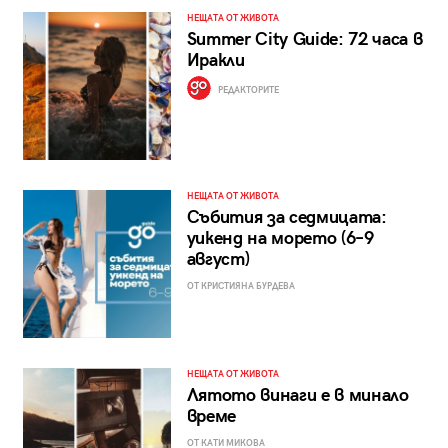
НЕЩАТА ОТ ЖИВОТА
Summer City Guide: 72 часа в
Иракли
РЕДАКТОРИТЕ
НЕЩАТА ОТ ЖИВОТА
Събития за седмицата:
уикенд на морето (6–9
август)
ОТ КРИСТИЯНА БУРДЕВА
НЕЩАТА ОТ ЖИВОТА
Лятото винаги е в минало
време
ОТ КАТИ МИКОВА