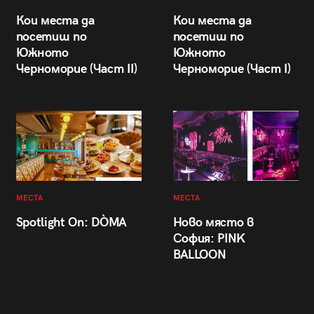
Кои места да
Кои места да
посетиш по
посетиш по
Южното
Южното
Черноморие (Част II)
Черноморие (Част I)
МЕСТА
МЕСТА
Spotlight On: DÒMA
Ново място в
София: PINK
BALLOON