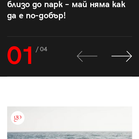
близо до парк – май няма как
да е по-добър!
01
/ 04