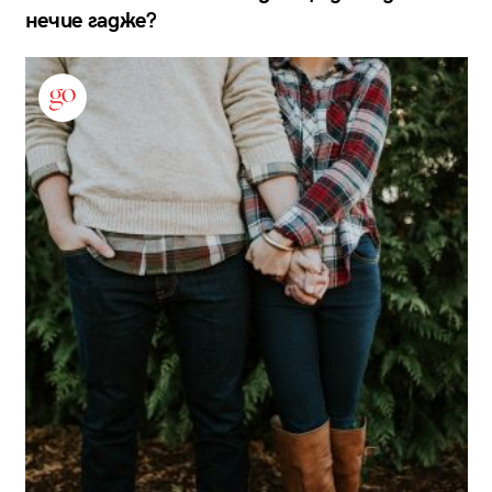
нечие гадже?