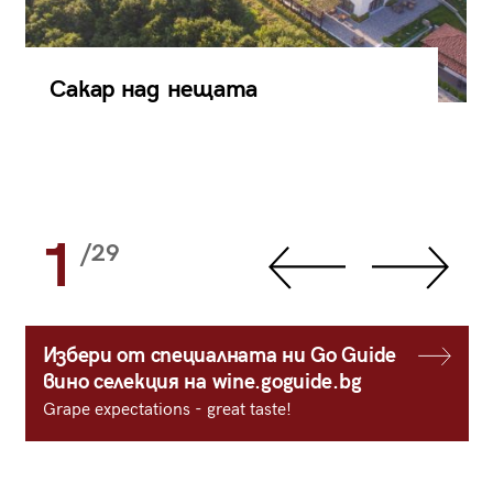
Сакар над нещата
1
/29
Избери от специалната ни Go Guide
вино селекция на wine.goguide.bg
Grape expectations - great taste!