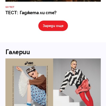
GO ТЕСТ
ТЕСТ: Гаджета ли сте?
Зареди още
Галерии