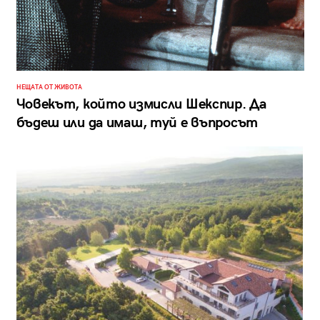
НЕЩАТА ОТ ЖИВОТА
Човекът, който измисли Шекспир. Да
бъдеш или да имаш, туй е въпросът