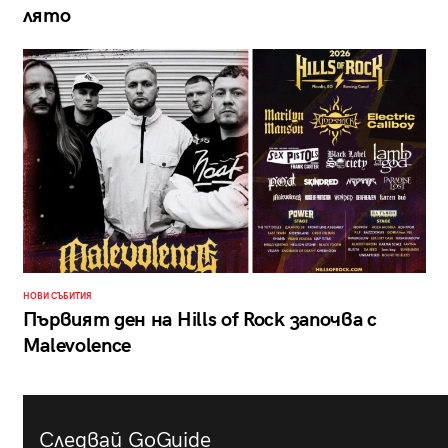
лято
НОВИ СЪБИТИЯ
Първият ден на Hills of Rock започва с
Malevolence
Следвай GoGuide