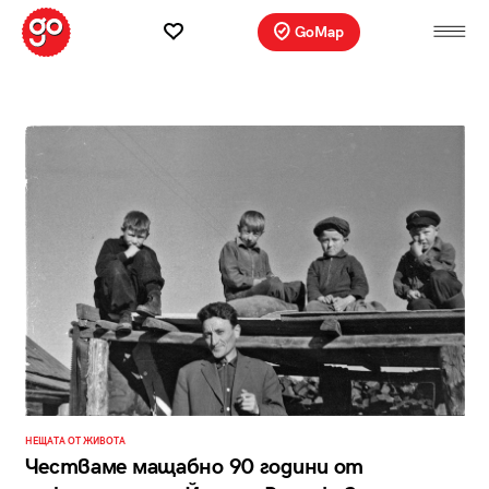
GoMap
НЕЩАТА ОТ ЖИВОТА
Честваме мащабно 90 години от