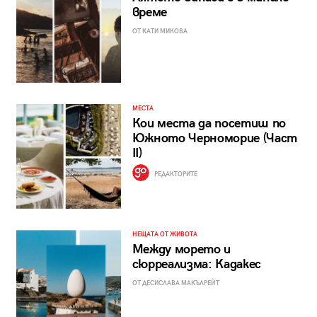
време
ОТ КАТИ МИКОВА
МЕСТА
Кои места да посетиш по
Южното Черноморие (Част
II)
РЕДАКТОРИТЕ
НЕЩАТА ОТ ЖИВОТА
Между морето и
сюрреализма: Кадакес
ОТ ДЕСИСЛАВА МАКЪЛРЕЙТ