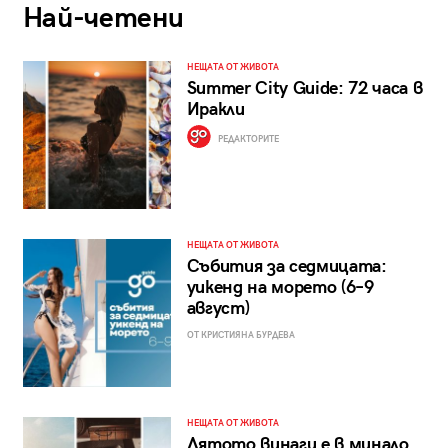
Най-четени
НЕЩАТА ОТ ЖИВОТА
Summer City Guide: 72 часа в
Иракли
РЕДАКТОРИТЕ
НЕЩАТА ОТ ЖИВОТА
Събития за седмицата:
уикенд на морето (6–9
август)
ОТ КРИСТИЯНА БУРДЕВА
НЕЩАТА ОТ ЖИВОТА
Лятото винаги е в минало