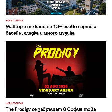
НОВИ СЪБИТИЯ
Walltopia те кани на 13-часово парти с
басейн, гледка и много музика
НОВИ СЪБИТИЯ
The Prodigy се завръщат в София това