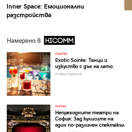
Inner Space: Емоционални
разстройства
Намерено в
СЪБИТИЯ
Exotic Soirée: Танци и
изкуство с дъх на лято
ОТ ИВАН ПЪРВАНОВ
FEATURE
Непреходните театри на
София: Зад кулисите на
един по-различен спектакъл