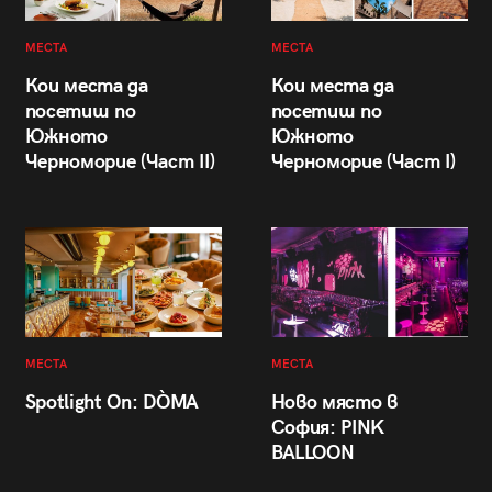
МЕСТА
МЕСТА
Кои места да
Кои места да
посетиш по
посетиш по
Южното
Южното
Черноморие (Част II)
Черноморие (Част I)
МЕСТА
МЕСТА
Spotlight On: DÒMA
Ново място в
София: PINK
BALLOON