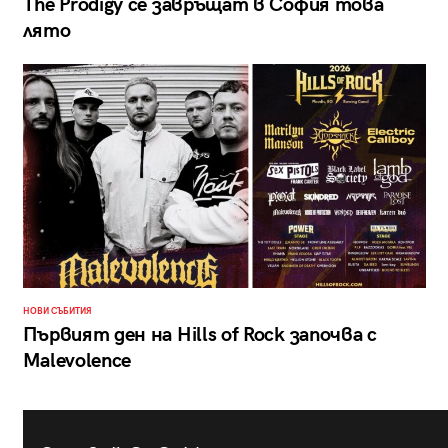
The Prodigy се завръщат в София това
лято
НОВИ СЪБИТИЯ
Първият ден на Hills of Rock започва с
Malevolence