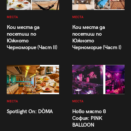
МЕСТА
МЕСТА
Кои места да
Кои места да
посетиш по
посетиш по
Южното
Южното
Черноморие (Част II)
Черноморие (Част I)
МЕСТА
МЕСТА
Spotlight On: DÒMA
Ново място в
София: PINK
BALLOON