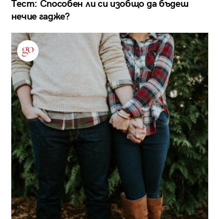
Тест: Способен ли си изобщо да бъдеш
нечие гадже?