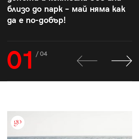
близо до парк – май няма как
да е по-добър!
01
/ 04