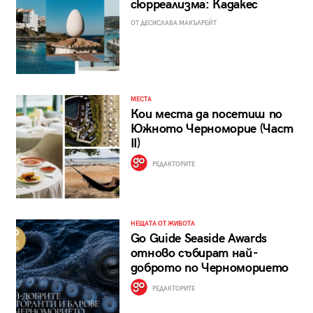
сюрреализма: Кадакес
ОТ ДЕСИСЛАВА МАКЪЛРЕЙТ
МЕСТА
Кои места да посетиш по
Южното Черноморие (Част
II)
РЕДАКТОРИТЕ
НЕЩАТА ОТ ЖИВОТА
Go Guide Seaside Awards
отново събират най-
доброто по Черноморието
РЕДАКТОРИТЕ