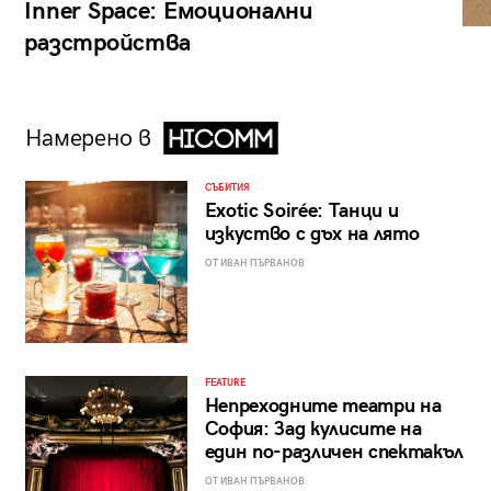
Inner Space: Емоционални
разстройства
Намерено в
СЪБИТИЯ
Exotic Soirée: Танци и
изкуство с дъх на лято
ОТ ИВАН ПЪРВАНОВ
FEATURE
Непреходните театри на
София: Зад кулисите на
един по-различен спектакъл
ОТ ИВАН ПЪРВАНОВ