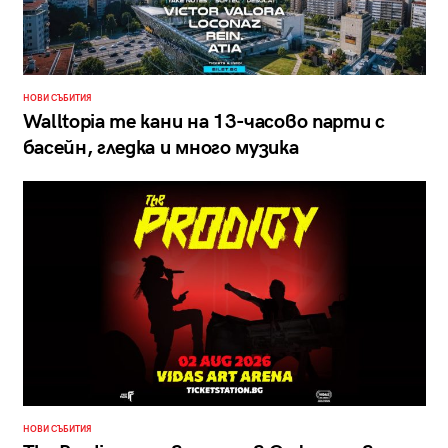
НОВИ СЪБИТИЯ
Walltopia те кани на 13-часово парти с
басейн, гледка и много музика
НОВИ СЪБИТИЯ