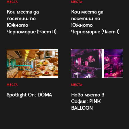
МЕСТА
МЕСТА
Кои места да
Кои места да
посетиш по
посетиш по
Южното
Южното
Черноморие (Част II)
Черноморие (Част I)
МЕСТА
МЕСТА
Spotlight On: DÒMA
Ново място в
София: PINK
BALLOON