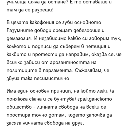
училища щяла да остане? Е то оставаше и
там да се разреши!
В цялата какофония се губи основното.
Разумните доводи срещат дебелоочие и
демагогия. И независимо какво си говорим тук,
колкото и подписи да съберем в петиция и
каквито и протести да направим, оказва се, че
всичко зависи от арогантността на
политиците в парламента. Съжалявам, че
звуча така песимистично.
Има един основен принцип, на който лежи (а
понякога скача и се бунтува) гражданското
общество – личната свобода на всеки се
простира точно дотам, където започва да
засяга личната свобода на друг.