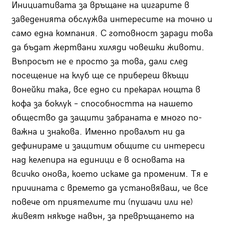
Инициативата за връщане на цигарите в
заведенията обслужва интересите на точно и
само една компания. С готовност заради това
да бъдат жертвани хиляди човешки животи.
Въпросът не е просто за това, дали след
посещение на клуб ще се прибереш вкъщи
вонейки така, все едно си прекарал нощта в
кофа за боклук – способността на нашето
общество да защити забраната е много по-
важна и знакова. Именно провалът ни да
дефинираме и защитим общите си интереси
над келепира на единици е в основата на
всичко онова, което искаме да променим. Тя е
причината с времето да установяваш, че все
повече от приятелите ти (пушачи или не)
живеят някъде навън, за превръщането на