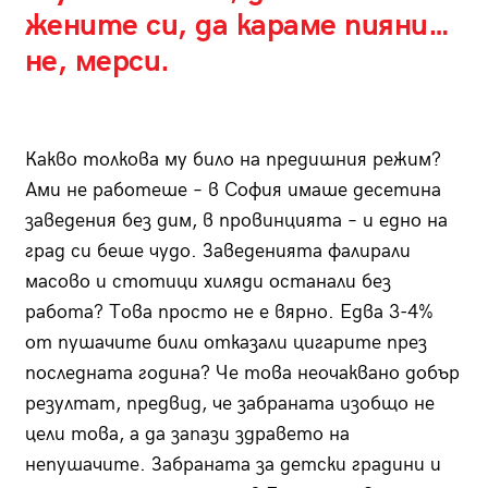
жените си, да караме пияни…
не, мерси.
Какво толкова му било на предишния режим?
Ами не работеше – в София имаше десетина
заведения без дим, в провинцията – и едно на
град си беше чудо. Заведенията фалирали
масово и стотици хиляди останали без
работа? Това просто не е вярно. Едва 3-4%
от пушачите били отказали цигарите през
последната година? Че това неочаквано добър
резултат, предвид, че забраната изобщо не
цели това, а да запази здравето на
непушачите. Забраната за детски градини и