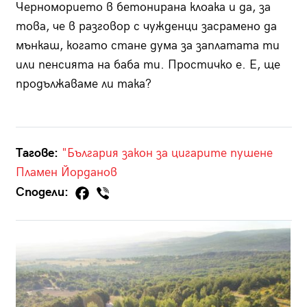
Черноморието в бетонирана клоака и да, за
това, че в разговор с чужденци засрамено да
мънкаш, когато стане дума за заплатата ти
или пенсията на баба ти. Простичко е. Е, ще
продължаваме ли така?
Тагове:
"България
закон за цигарите
пушене
Пламен Йорданов
Сподели: