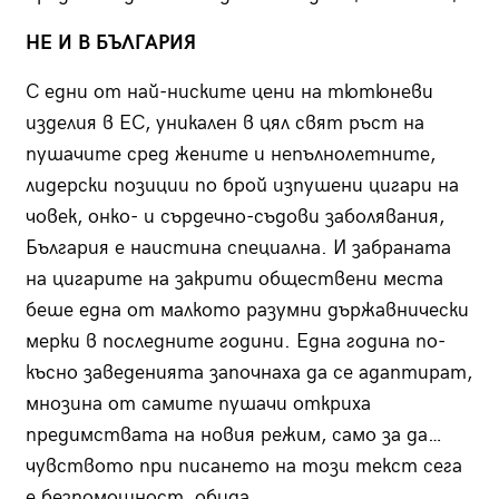
НЕ И В БЪЛГАРИЯ
С едни от най-ниските цени на тютюневи
изделия в ЕС, уникален в цял свят ръст на
пушачите сред жените и непълнолетните,
лидерски позиции по брой изпушени цигари на
човек, онко- и сърдечно-съдови заболявания,
България е наистина специална. И забраната
на цигарите на закрити обществени места
беше една от малкото разумни държавнически
мерки в последните години. Една година по-
късно заведенията започнаха да се адаптират,
мнозина от самите пушачи откриха
предимствата на новия режим, само за да…
чувството при писането на този текст сега
е безпомощност, обида.