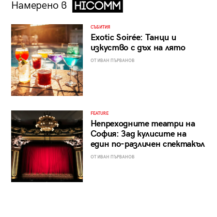
Намерено в
СЪБИТИЯ
Exotic Soirée: Танци и
изкуство с дъх на лято
ОТ ИВАН ПЪРВАНОВ
FEATURE
Непреходните театри на
София: Зад кулисите на
един по-различен спектакъл
ОТ ИВАН ПЪРВАНОВ