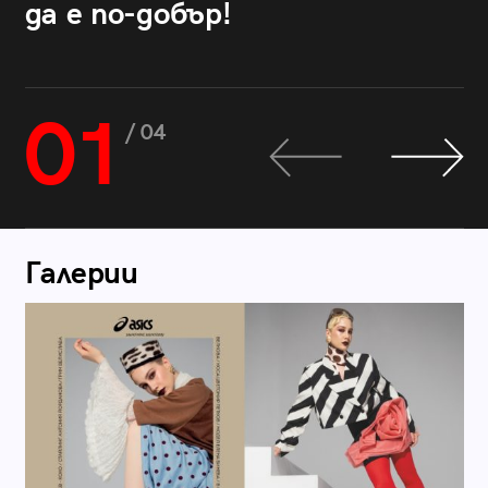
да е по-добър!
01
/ 04
Галерии