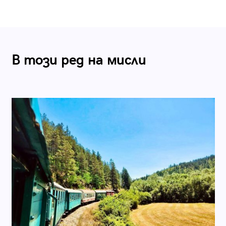
В този ред на мисли