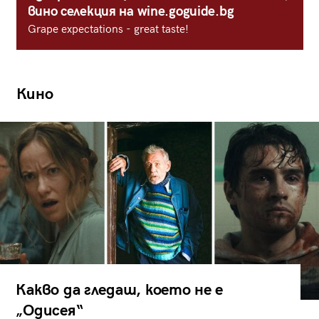
вино селекция на wine.goguide.bg
Grape expectations - great taste!
Кино
Какво да гледаш, което не е
„Одисея“