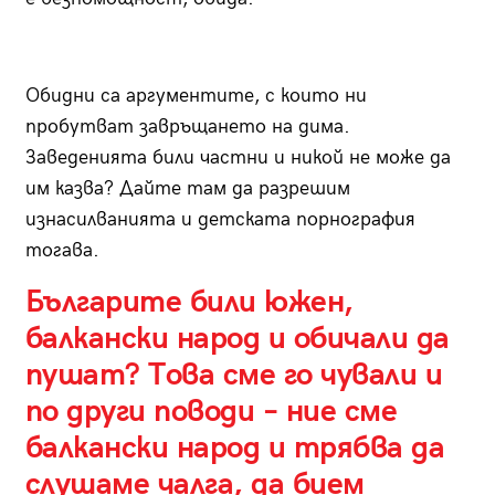
Обидни са аргументите, с които ни
пробутват завръщането на дима.
Заведенията били частни и никой не може да
им казва? Дайте там да разрешим
изнасилванията и детската порнография
тогава.
Българите били южен,
балкански народ и обичали да
пушат? Това сме го чували и
по други поводи – ние сме
балкански народ и трябва да
слушаме чалга, да бием