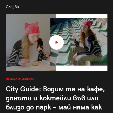
Следва
НЕЩАТА ОТ ЖИВОТА
City Guide: Водим те на кафе,
донъти и коктейли във или
близо до парк – май няма как