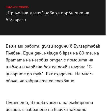
НЕЩАТА ОТ ЖИВОТА
„Приложна магия“ идва за първи път на
български
Баща ми работи дълги години в Булгартабак
Плевен. Един ден, някъде в края на 80-те, на
вратата на неговия отдел с помощта на
шаблон и червена боя се появи надпис "С
цигарите до тук". Бях озадачен. Не мисля
обаче, че забраната се спазваше.
Пушенето, в това число и на електронни
цигари, е забранено на всички закрити