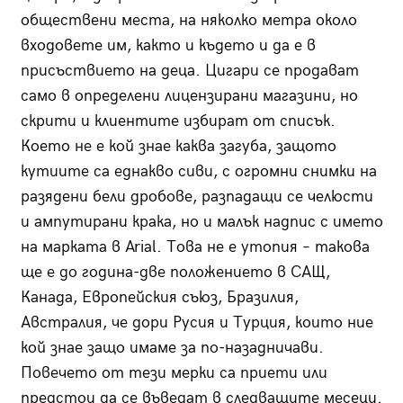
обществени места, на няколко метра около
входовете им, както и където и да е в
присъствието на деца. Цигари се продават
само в определени лицензирани магазини, но
скрити и клиентите избират от списък.
Което не е кой знае каква загуба, защото
кутиите са еднакво сиви, с огромни снимки на
разядени бели дробове, разпадащи се челюсти
и ампутирани крака, но и малък надпис с името
на марката в Arial. Това не е утопия – такова
ще е до година-две положението в САЩ,
Канада, Европейския съюз, Бразилия,
Австралия, че дори Русия и Турция, които ние
кой знае защо имаме за по-назадничави.
Повечето от тези мерки са приети или
предстои да се въведат в следващите месеци.