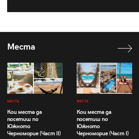
Места
МЕСТА
МЕСТА
Кои места да
Кои места да
посетиш по
посетиш по
Южното
Южното
Черноморие (Част II)
Черноморие (Част I)