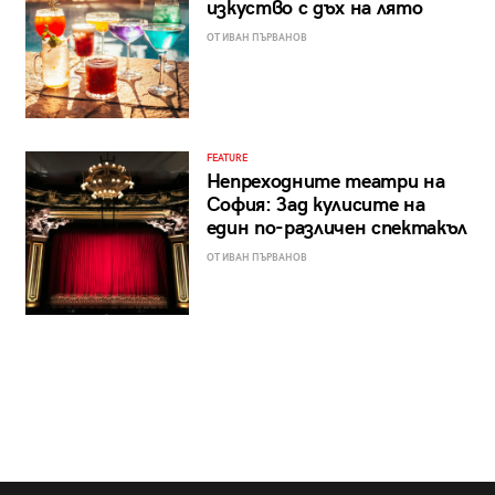
изкуство с дъх на лято
ОТ ИВАН ПЪРВАНОВ
FEATURE
Непреходните театри на
София: Зад кулисите на
един по-различен спектакъл
ОТ ИВАН ПЪРВАНОВ