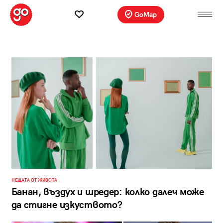
GoMap
НЕЩАТА ОТ ЖИВОТА
Банан, въздух и шредер: колко далеч може
да стигне изкуството?