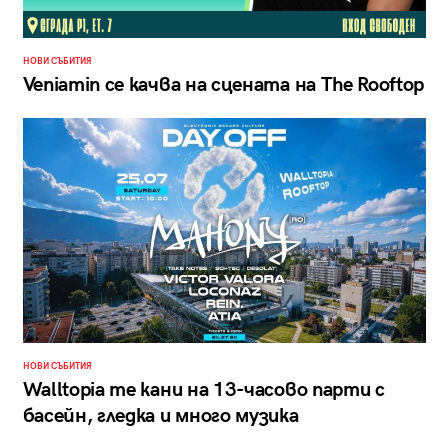
НОВИ СЪБИТИЯ
Veniamin се качва на сцената на The Rooftop
НОВИ СЪБИТИЯ
Walltopia те кани на 13-часово парти с
басейн, гледка и много музика