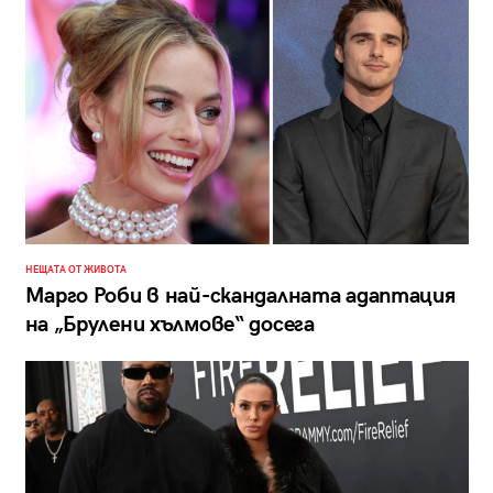
НЕЩАТА ОТ ЖИВОТА
Марго Роби в най-скандалната адаптация
на „Брулени хълмове“ досега