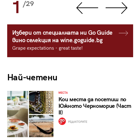
1
/29
Избери от специалната ни Go Guide
вино селекция на wine.goguide.bg
Grape expectations - great taste!
Най-четени
МЕСТА
Кои места да посетиш по
Южното Черноморие (Част
II)
РЕДАКТОРИТЕ