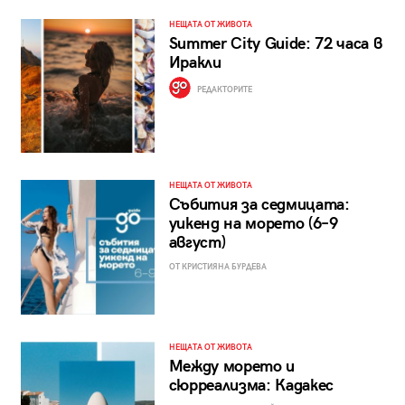
НЕЩАТА ОТ ЖИВОТА
Summer City Guide: 72 часа в
Иракли
РЕДАКТОРИТЕ
НЕЩАТА ОТ ЖИВОТА
Събития за седмицата:
уикенд на морето (6–9
август)
ОТ КРИСТИЯНА БУРДЕВА
НЕЩАТА ОТ ЖИВОТА
Между морето и
сюрреализма: Кадакес