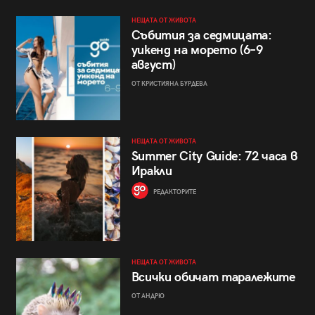
НЕЩАТА ОТ ЖИВОТА
Събития за седмицата:
уикенд на морето (6–9
август)
ОТ КРИСТИЯНА БУРДЕВА
НЕЩАТА ОТ ЖИВОТА
Summer City Guide: 72 часа в
Иракли
РЕДАКТОРИТЕ
НЕЩАТА ОТ ЖИВОТА
Всички обичат таралежите
ОТ АНДРЮ