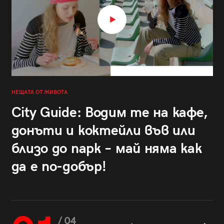
НЕЩАТА ОТ ЖИВОТА
City Guide: Водим те на кафе,
донъти и коктейли във или
близо до парк – май няма как
да е по-добър!
/ 04