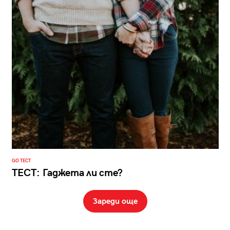
GO ТЕСТ
ТЕСТ: Гаджета ли сте?
Зареди още