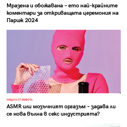
Мразена и обожавана – ето най-крайните
коментари за откриващата церемония на
Париж 2024
НЕЩАТА ОТ ЖИВОТА
ASMR или мозъчният оргазъм – задава ли
се нова вълна в секс индустрията?