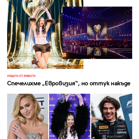
НЕЩАТА ОТ ЖИВОТА
Спечелихме „Евровизия“, но оттук накъде