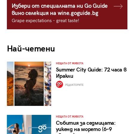
Избери от специалната ни Go Guide
вино селекция на wine.goguide.bg
Grape expectations - great taste!
Най-четени
НЕЩАТА ОТ ЖИВОТА
Summer City Guide: 72 часа в
Иракли
РЕДАКТОРИТЕ
НЕЩАТА ОТ ЖИВОТА
Събития за седмицата:
уикенд на морето (6–9