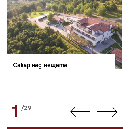
Сакар над нещата
1
/29