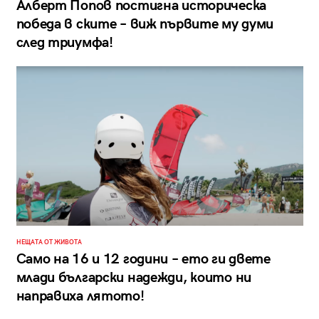
Алберт Попов постигна историческа
победа в ските – виж първите му думи
след триумфа!
НЕЩАТА ОТ ЖИВОТА
Само на 16 и 12 години – ето ги двете
млади български надежди, които ни
направиха лятото!