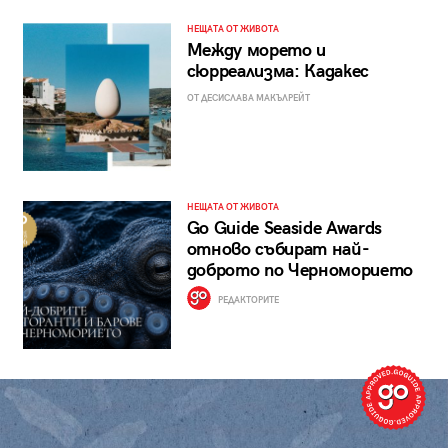
НЕЩАТА ОТ ЖИВОТА
Между морето и
сюрреализма: Кадакес
ОТ ДЕСИСЛАВА МАКЪЛРЕЙТ
НЕЩАТА ОТ ЖИВОТА
Go Guide Seaside Awards
отново събират най-
доброто по Черноморието
РЕДАКТОРИТЕ