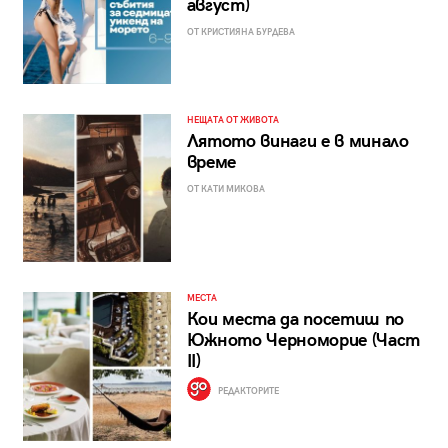
август)
ОТ КРИСТИЯНА БУРДЕВА
НЕЩАТА ОТ ЖИВОТА
Лятото винаги е в минало
време
ОТ КАТИ МИКОВА
МЕСТА
Кои места да посетиш по
Южното Черноморие (Част
II)
РЕДАКТОРИТЕ