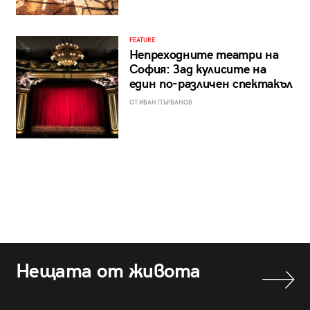
FEATURE
Непреходните театри на
София: Зад кулисите на
един по-различен спектакъл
ОТ ИВАН ПЪРВАНОВ
Нещата от живота