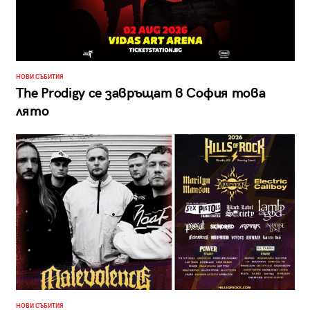
НОВИ СЪБИТИЯ
The Prodigy се завръщат в София това
лято
НОВИ СЪБИТИЯ