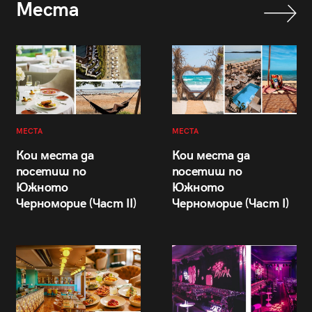
Места
МЕСТА
МЕСТА
Кои места да
Кои места да
посетиш по
посетиш по
Южното
Южното
Черноморие (Част II)
Черноморие (Част I)