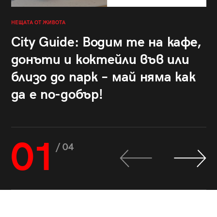
НЕЩАТА ОТ ЖИВОТА
City Guide: Водим те на кафе,
донъти и коктейли във или
близо до парк – май няма как
да е по-добър!
01
/ 04