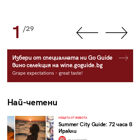
1
/29
Избери от специалната ни Go Guide
вино селекция на wine.goguide.bg
Grape expectations - great taste!
Най-четени
НЕЩАТА ОТ ЖИВОТА
Summer City Guide: 72 часа в
Иракли