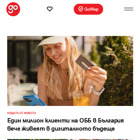
GoMap
НЕЩАТА ОТ ЖИВОТА
Един милион клиенти на ОББ в България
вече живеят в дигиталното бъдеще