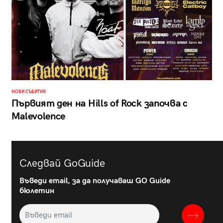
НОВИ СЪБИТИЯ
Първият ден на Hills of Rock започва с
Malevolence
Следвай GoGuide
Въведи email, за да получаваш GO Guide
бюлетин