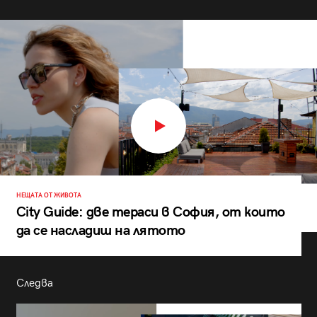
НЕЩАТА ОТ ЖИВОТА
City Guide: две тераси в София, от които
да се насладиш на лятото
Следва