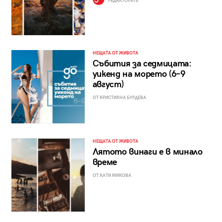
РЕДАКТОРИТЕ
НЕЩАТА ОТ ЖИВОТА
Събития за седмицата:
уикенд на морето (6–9
август)
ОТ КРИСТИЯНА БУРДЕВА
НЕЩАТА ОТ ЖИВОТА
Лятото винаги е в минало
време
ОТ КАТИ МИКОВА