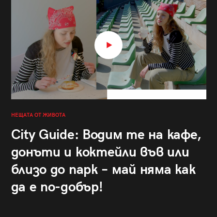
НЕЩАТА ОТ ЖИВОТА
City Guide: Водим те на кафе,
донъти и коктейли във или
близо до парк – май няма как
да е по-добър!