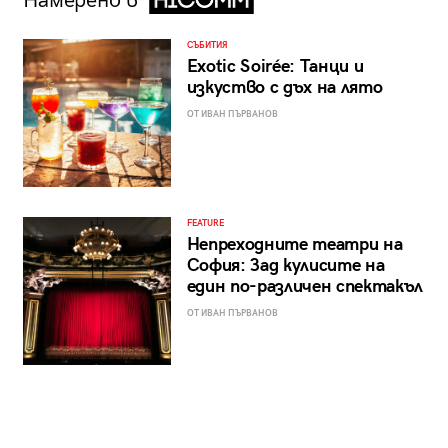
Намерено в
СЪБИТИЯ
Exotic Soirée: Танци и
изкуство с дъх на лято
ОТ ИВАН ПЪРВАНОВ
FEATURE
Непреходните театри на
София: Зад кулисите на
един по-различен спектакъл
ОТ ИВАН ПЪРВАНОВ