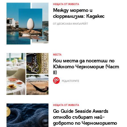
НЕЩАТА ОТ ЖИВОТА
Между морето и
сюрреализма: Кадакес
ОТ ДЕСИСЛАВА МАКЪЛРЕЙТ
МЕСТА
Кои места да посетиш по
Южното Черноморие (Част
II)
РЕДАКТОРИТЕ
НЕЩАТА ОТ ЖИВОТА
Go Guide Seaside Awards
отново събират най-
доброто по Черноморието