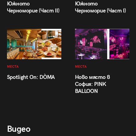
Южното
Южното
Черноморие (Част II)
Черноморие (Част I)
МЕСТА
МЕСТА
Spotlight On: DÒMA
Ново място в
София: PINK
BALLOON
Видео