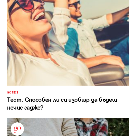
GO ТЕСТ
Тест: Способен ли си изобщо да бъдеш
нечие гадже?