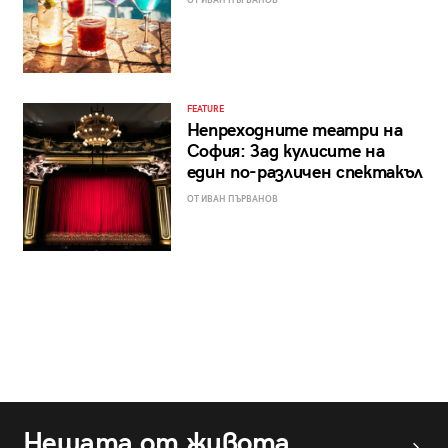
ОТ ИВАН ПЪРВАНОВ
FEATURE
Непреходните театри на
София: Зад кулисите на
един по-различен спектакъл
ОТ ИВАН ПЪРВАНОВ
Нещата от живота