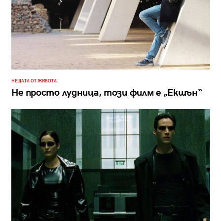
НЕЩАТА ОТ ЖИВОТА
Не просто лудница, този филм е „Екшън“