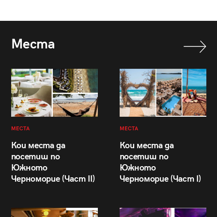
Места
МЕСТА
МЕСТА
Кои места да
Кои места да
посетиш по
посетиш по
Южното
Южното
Черноморие (Част II)
Черноморие (Част I)