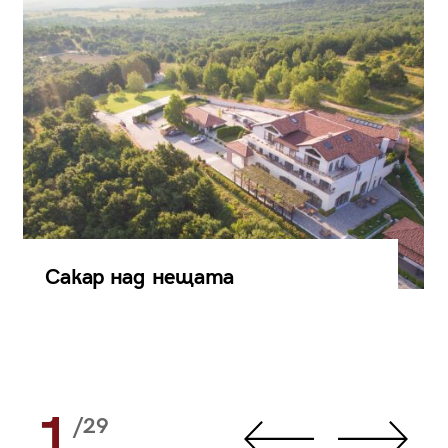
Сакар над нещата
1
/29