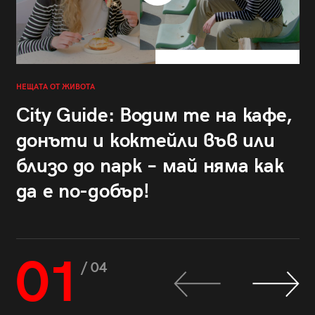
НЕЩАТА ОТ ЖИВОТА
City Guide: Водим те на кафе,
донъти и коктейли във или
близо до парк – май няма как
да е по-добър!
01
/ 04