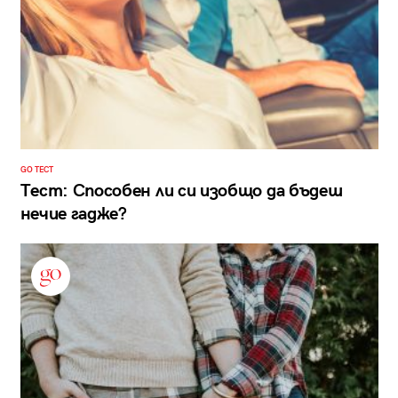
GO ТЕСТ
Тест: Способен ли си изобщо да бъдеш
нечие гадже?