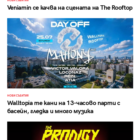
НОВИ СЪБИТИЯ
Veniamin се качва на сцената на The Rooftop
НОВИ СЪБИТИЯ
Walltopia те кани на 13-часово парти с
басейн, гледка и много музика