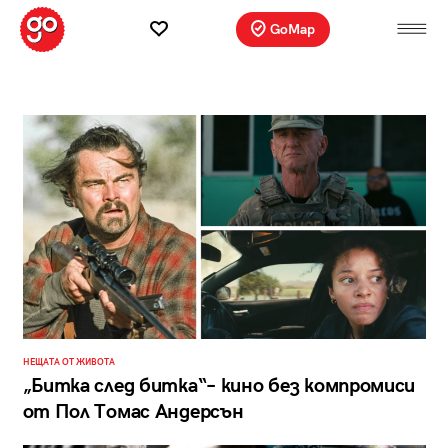
GoMap
НЕЩАТА ОТ ЖИВОТА
„Битка след битка“– кино без компромиси
от Пол Томас Андерсън