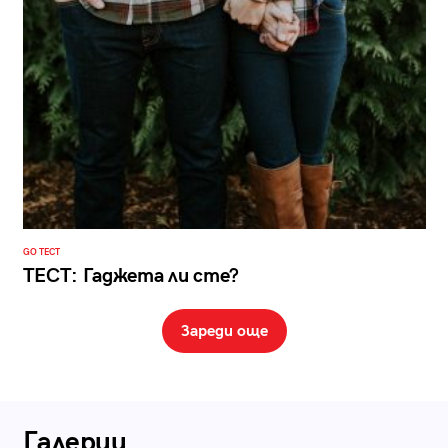
GO ТЕСТ
ТЕСТ: Гаджета ли сте?
Зареди още
Галерии