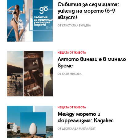
Събития за седмицата:
уикенд на морето (6–9
август)
ОТ КРИСТИЯНА БУРДЕВА
НЕЩАТА ОТ ЖИВОТА
Лятото винаги е в минало
време
ОТ КАТИ МИКОВА
НЕЩАТА ОТ ЖИВОТА
Между морето и
сюрреализма: Кадакес
ОТ ДЕСИСЛАВА МАКЪЛРЕЙТ