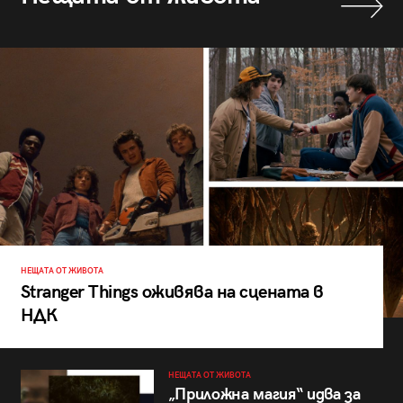
НЕЩАТА ОТ ЖИВОТА
Stranger Things оживява на сцената в
НДК
НЕЩАТА ОТ ЖИВОТА
„Приложна магия“ идва за