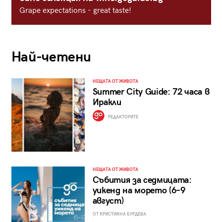
Grape expectations - great taste!
Най-четени
НЕЩАТА ОТ ЖИВОТА
Summer City Guide: 72 часа в
Иракли
РЕДАКТОРИТЕ
НЕЩАТА ОТ ЖИВОТА
Събития за седмицата:
уикенд на морето (6–9
август)
ОТ КРИСТИЯНА БУРДЕВА