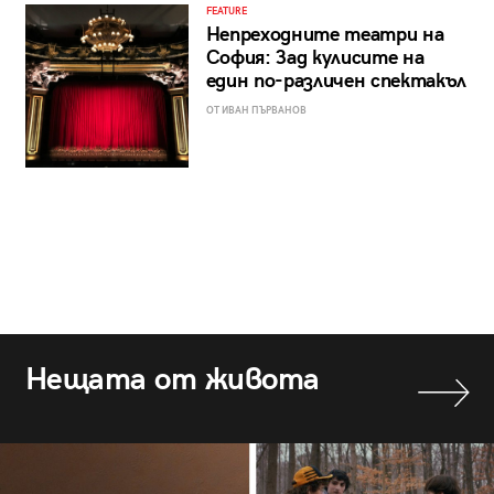
FEATURE
Непреходните театри на
София: Зад кулисите на
един по-различен спектакъл
ОТ ИВАН ПЪРВАНОВ
Нещата от живота