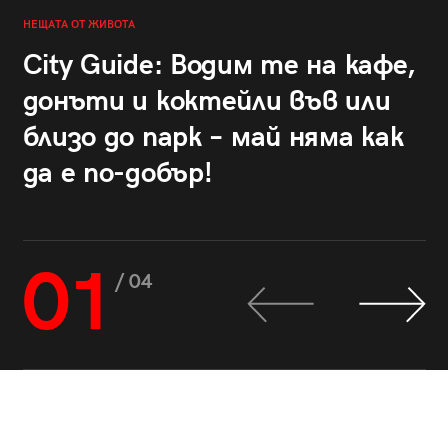
НЕЩАТА ОТ ЖИВОТА
City Guide: Водим те на кафе,
донъти и коктейли във или
близо до парк – май няма как
да е по-добър!
01
/ 04