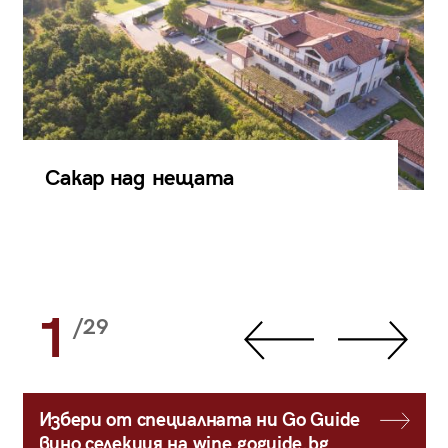
Сакар над нещата
1
/29
Избери от специалната ни Go Guide
вино селекция на wine.goguide.bg