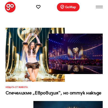
GoMap
НЕЩАТА ОТ ЖИВОТА
Спечелихме „Евровизия“, но оттук накъде