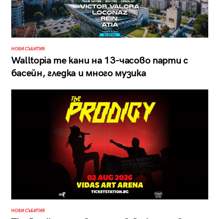
НОВИ СЪБИТИЯ
Walltopia те кани на 13-часово парти с
басейн, гледка и много музика
НОВИ СЪБИТИЯ