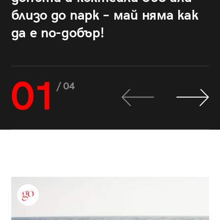
близо до парк – май няма как
да е по-добър!
01
/ 04