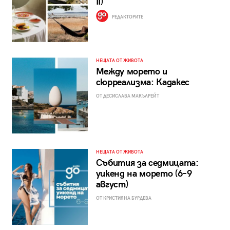
II)
РЕДАКТОРИТЕ
НЕЩАТА ОТ ЖИВОТА
Между морето и
сюрреализма: Кадакес
ОТ ДЕСИСЛАВА МАКЪЛРЕЙТ
НЕЩАТА ОТ ЖИВОТА
Събития за седмицата:
уикенд на морето (6–9
август)
ОТ КРИСТИЯНА БУРДЕВА