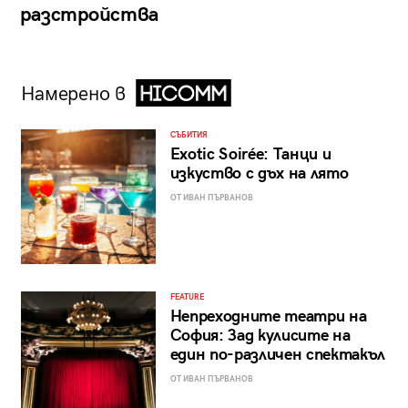
разстройства
Намерено в
СЪБИТИЯ
Exotic Soirée: Танци и
изкуство с дъх на лято
ОТ ИВАН ПЪРВАНОВ
FEATURE
Непреходните театри на
София: Зад кулисите на
един по-различен спектакъл
ОТ ИВАН ПЪРВАНОВ