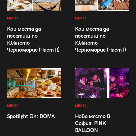
МЕСТА
МЕСТА
Кои места да
Кои места да
посетиш по
посетиш по
Южното
Южното
Черноморие (Част II)
Черноморие (Част I)
МЕСТА
МЕСТА
Spotlight On: DÒMA
Ново място в
София: PINK
BALLOON