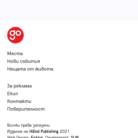
Места
Нови събития
Нещата от живота
За реклама
Екип
Контакти
Поверителност
Всички права запазени.
Издание на
HiEnd Publishing
2021
Web Design:
Fiction
, Development:
SLM