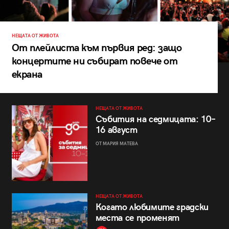
НЕЩАТА ОТ ЖИВОТА
От плейлиста към първия ред: защо
концертите ни събират повече от
екрана
НЕЩАТА ОТ ЖИВОТА
Събития на седмицата: 10–
16 август
ОТ МАРИЯ МАТЕВА
НЕЩАТА ОТ ЖИВОТА
Когато любимите градски
места се променят