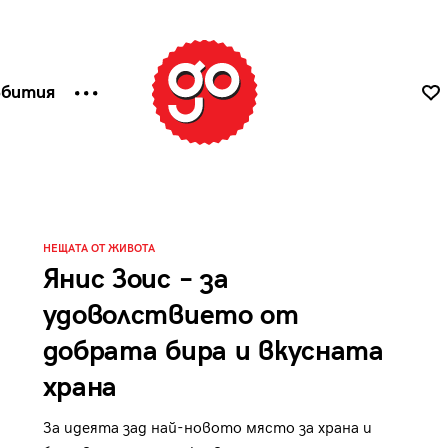
ъбития
НЕЩАТА ОТ ЖИВОТА
Янис Зоис – за
удоволствието от
добрата бира и вкусната
храна
За идеята зад най-новото място за храна и