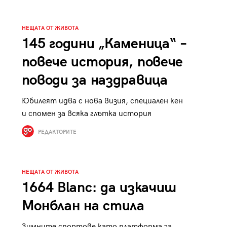
НЕЩАТА ОТ ЖИВОТА
145 години „Каменица“ –
повече история, повече
поводи за наздравица
Юбилеят идва с нова визия, специален кен
и спомен за всяка глътка история
РЕДАКТОРИТЕ
НЕЩАТА ОТ ЖИВОТА
1664 Blanc: да изкачиш
Монблан на стила
Зимните спортове като платформа за