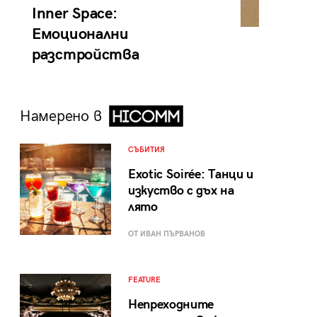
Inner Space:
Емоционални
разстройства
Намерено в
СЪБИТИЯ
Exotic Soirée: Танци и
изкуство с дъх на
лято
ОТ ИВАН ПЪРВАНОВ
FEATURE
Непреходните