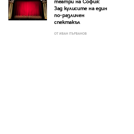
театри на София:
Зад кулисите на един
по-различен
спектакъл
ОТ ИВАН ПЪРВАНОВ