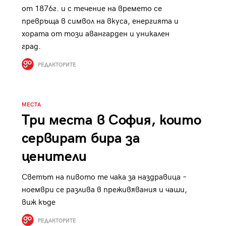
от 1876г. и с течение на времето се
превръща в символ на вкуса, енергията и
хората от този авангарден и уникален
град.
РЕДАКТОРИТЕ
МЕСТА
Три места в София, които
сервират бира за
ценители
Светът на пивото те чака за наздравица –
ноември се разлива в преживявания и чаши,
виж къде
РЕДАКТОРИТЕ