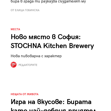
бира в града ти разказва създателят му
к
Tender is the Wine – Какво
ОТ ЕЛИЦА ГОБИНСКА
чаша
се пие на Лазурния бряг
МЕСТА
Ново място в София:
STOCHNA Kitchen Brewery
29
/29
Нова пивоварна с характер
РЕДАКТОРИТЕ
НЕЩАТА ОТ ЖИВОТА
Игра на вкусове: Бирата
като най-добрия приятел