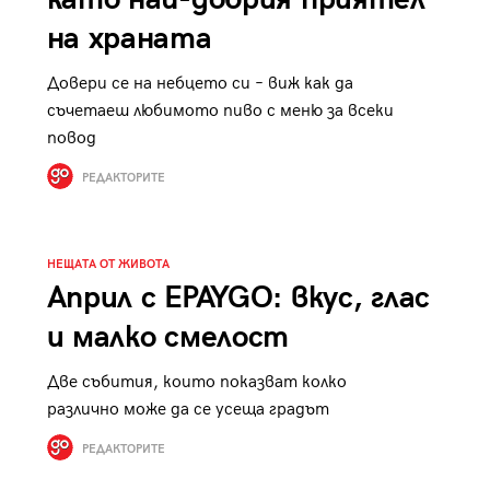
на храната
Довери се на небцето си – виж как да
съчетаеш любимото пиво с меню за всеки
повод
РЕДАКТОРИТЕ
НЕЩАТА ОТ ЖИВОТА
Април с EPAYGO: вкус, глас
и малко смелост
Две събития, които показват колко
различно може да се усеща градът
РЕДАКТОРИТЕ