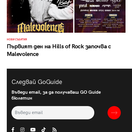
НОВИ СЪБИТИЯ
Първият ден на Hills of Rock започва с
Malevolence
Следвай GoGuide
Въведи email, за да получаваш GO Guide
бюлетин