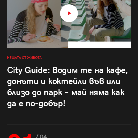
НЕЩАТА ОТ ЖИВОТА
City Guide: Водим те на кафе,
донъти и коктейли във или
близо до парк – май няма как
да е по-добър!
/ 04