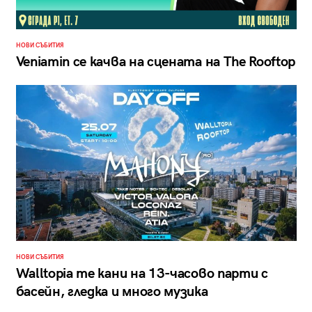
НОВИ СЪБИТИЯ
Veniamin се качва на сцената на The Rooftop
НОВИ СЪБИТИЯ
Walltopia те кани на 13-часово парти с
басейн, гледка и много музика