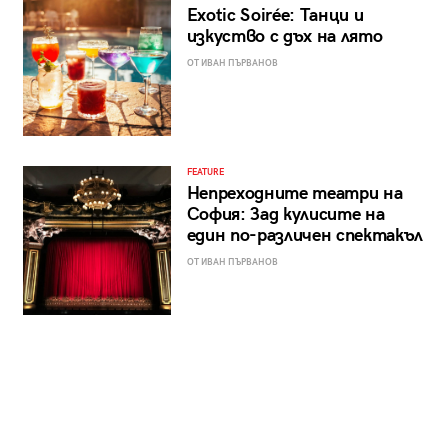
Exotic Soirée: Танци и
изкуство с дъх на лято
ОТ ИВАН ПЪРВАНОВ
FEATURE
Непреходните театри на
София: Зад кулисите на
един по-различен спектакъл
ОТ ИВАН ПЪРВАНОВ