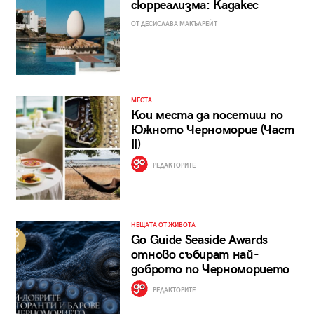
сюрреализма: Кадакес
ОТ ДЕСИСЛАВА МАКЪЛРЕЙТ
МЕСТА
Кои места да посетиш по
Южното Черноморие (Част
II)
РЕДАКТОРИТЕ
НЕЩАТА ОТ ЖИВОТА
Go Guide Seaside Awards
отново събират най-
доброто по Черноморието
РЕДАКТОРИТЕ