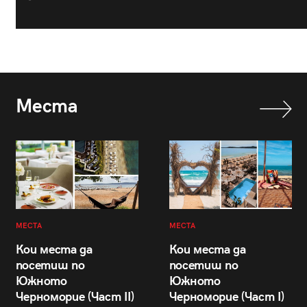
Места
МЕСТА
МЕСТА
Кои места да
Кои места да
посетиш по
посетиш по
Южното
Южното
Черноморие (Част II)
Черноморие (Част I)