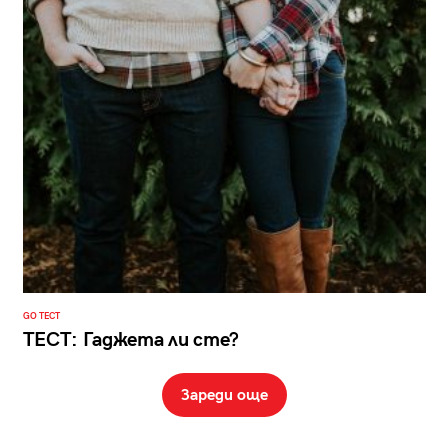
GO ТЕСТ
ТЕСТ: Гаджета ли сте?
Зареди още