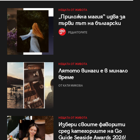
НЕЩАТА ОТ ЖИВОТА
„Приложна магия“ идва за
първи път на български
РЕДАКТОРИТЕ
НЕЩАТА ОТ ЖИВОТА
Лятото винаги е в минало
време
ОТ КАТИ МИКОВА
НЕЩАТА ОТ ЖИВОТА
Избери своите фаворити
сред категориите на Go
Guide Seaside Awards 2026!