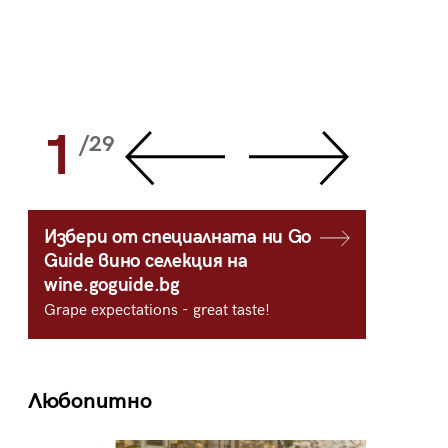
1
2
/29
/
Избери от специалната ни Go
Guide вино селекция на
wine.goguide.bg
Grape expectations - great taste!
Любопитно