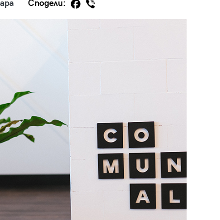
ара
Сподели:
29
/29