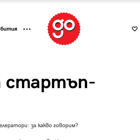
ъбития
а стартъп-
елератори: за какво говорим?
к
Tender is the Wine – Какво
чаша
се пие на Лазурния бряг