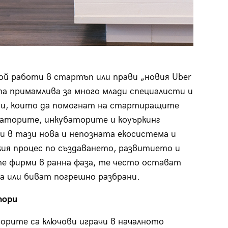
кой работи в стартъп или прави „новия Uber
та примамлива за много млади специалисти и
рми, които да помогнат на стартиращите
раторите, инкубаторите и коуъркинг
 в тази нова и непозната екосистема и
ия процес по създаването, развитието и
 фирми в ранна фаза, те често остават
ра или биват погрешно разбрани.
тори
орите са ключови играчи в началното