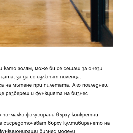
 и като голям, може би се сещаш за онези
цата, за да се излюпят пиленца.
 на мътене при пилетата. Ако погледнеш
ще разбереш и функцията на бизнес
о по-малко фокусирани върху конкретни
е съсредоточават върху култивирането на
 функциониращи бизнес модели.