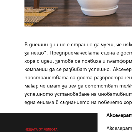
В днешни дни не е странно да чуеш, че ня
за нещо“. Предприемаческата сцена е дос
хора с идеи, затова се появиха и платфо
компании да се развиват успешно. Акселе
пространствата са доста разпространени
макар че имат за цел да съпътстват тежк
успешното установяване на иновативните
една енигма в съзнанието на повечето хо
Акселера
Акселерат
НЕЩАТА ОТ ЖИВОТА