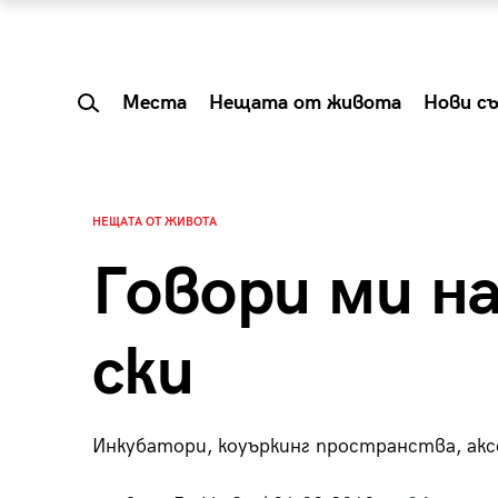
Места
Нещата от живота
Нови с
НЕЩАТА ОТ ЖИВОТА
Говори ми н
ски
Инкубатори, коуъркинг пространства, акс
 Shareable:
Summer Prelude: ка
лги вечери и
започва лятото в 