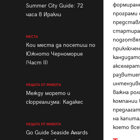
формиране
Summer City Guide: 72
програми 
часа в Иракли
представл
стартиращ
МЕСТА
подготвя
Кои места да посетиш по
приключен
Южното Черноморие
кандидатс
(Част II)
акселерат
развитиет
интензивн
НЕЩАТА ОТ ЖИВОТА
важна рол
Между морето и
компании 
сюрреализма: Кадакес
предлагат
на капита
НЕЩАТА ОТ ЖИВОТА
което все
Go Guide Seaside Awards