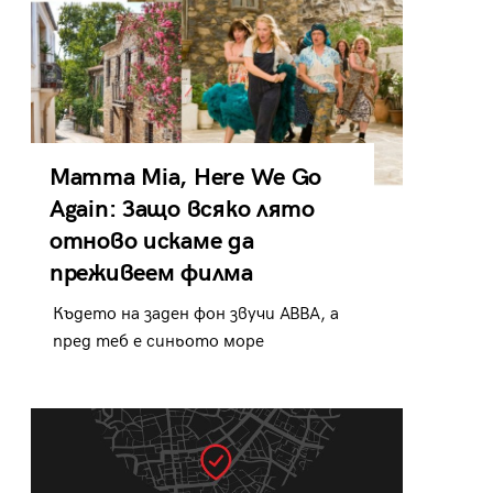
Mamma Mia, Here We Go
Again: Защо всяко лято
отново искаме да
преживеем филма
Където на заден фон звучи ABBA, а
пред теб е синьото море