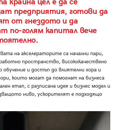
а крайна цел е да се
дат предприятия, готови да
ят от гнездото и да
т по-голям капитал вече
тоятелно.
ата на акселераторите са начални пари,
 работно пространство, висококачествено
 обучение и достъп до влиятелни хора и
ри, които могат да помогнат на бизнеса
лен етап, с разписана идея и бизнес модел и
едващото ниво, ускорителят е подходящо