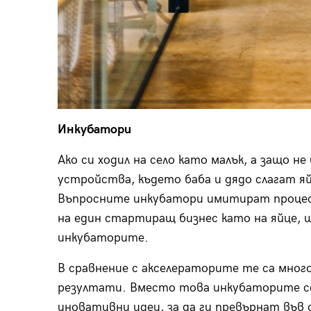
Инкубатори
Ако си ходил на село като малък, а защо не
устройства, където баба и дядо слагат яй
Въпросните инкубатори имитират процеса
на един стартиращ бизнес като на яйце, 
инкубаторите.
В сравнение с акселераторите те са мног
резултати. Вместо това инкубаторите с
иновативни идеи, за да ги превърнат във