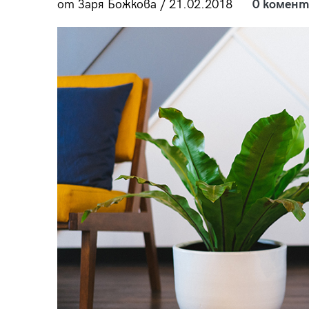
от Заря Божкова / 21.02.2018
0 комент
пания
28
/29