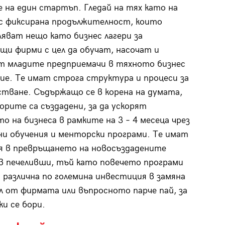
 на един стартъп. Гледай на тях като на
с фиксирана продължителност, които
яват нещо като бизнес лагери за
и фирми с цел да обучат, насочат и
т младите предприемачи в тяхното бизнес
ие. Те имат строга структура и процеси за
тване. Съдържащо се в корена на думата,
орите са създадени, за да ускорят
о на бизнеса в рамките на 3 – 4 месеца чрез
и обучения и менторски програми. Те имат
я в превръщането на новосъздадените
в печеливши, тъй като повечето програми
 различна по големина инвестиция в замяна
л от фирмата или въпросното парче пай, за
ки се бори.