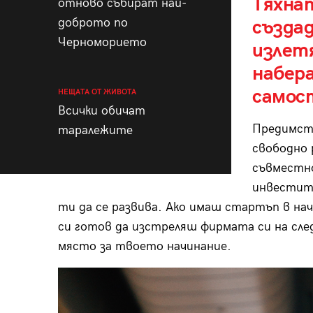
Тяхнат
отново събират най-
доброто по
създа
Черноморието
излет
набера
самос
НЕЩАТА ОТ ЖИВОТА
Всички обичат
Предимств
таралежите
свободно
съвместно
инвестито
ти да се развива. Ако имаш стартъп в нача
си готов да изстреляш фирмата си на сл
място за твоето начинание.