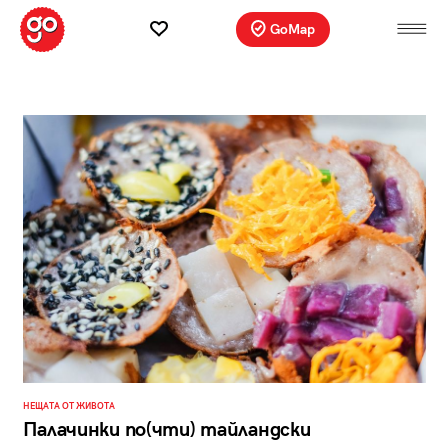
GoMap
НЕЩАТА ОТ ЖИВОТА
Палачинки по(чти) тайландски