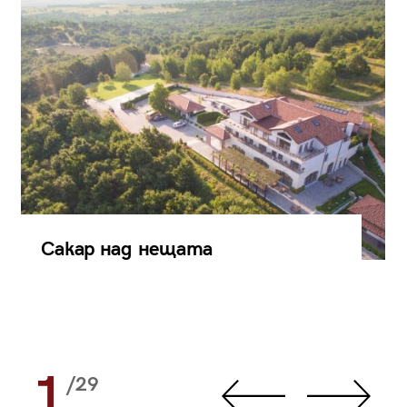
Сакар над нещата
1
/29