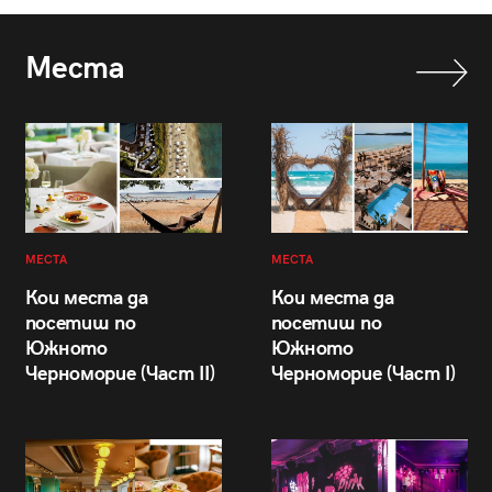
Места
МЕСТА
МЕСТА
Кои места да
Кои места да
посетиш по
посетиш по
Южното
Южното
Черноморие (Част II)
Черноморие (Част I)