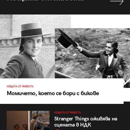
НЕЩАТА ОТ ЖИВОТА
Момичето, което се бори с бикове
НЕЩАТА ОТ ЖИВОТА
Stranger Things оживява на
сцената в НДК