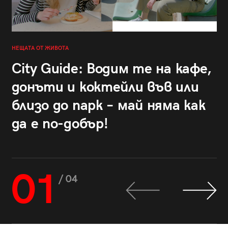
НЕЩАТА ОТ ЖИВОТА
City Guide: Водим те на кафе,
донъти и коктейли във или
близо до парк – май няма как
да е по-добър!
01
/ 04