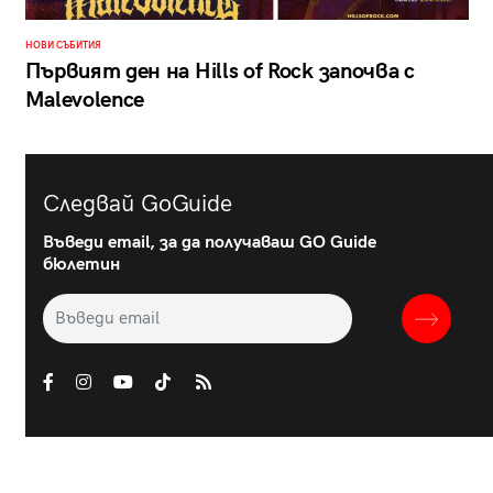
НОВИ СЪБИТИЯ
Първият ден на Hills of Rock започва с
Malevolence
Следвай GoGuide
Въведи email, за да получаваш GO Guide
бюлетин