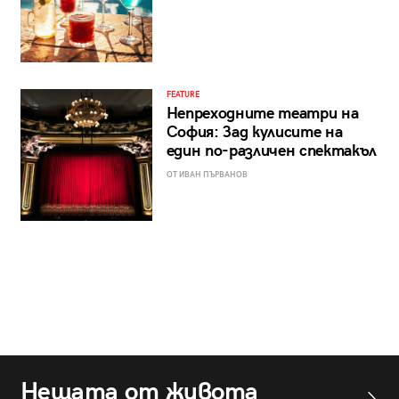
FEATURE
Непреходните театри на
София: Зад кулисите на
един по-различен спектакъл
ОТ ИВАН ПЪРВАНОВ
Нещата от живота