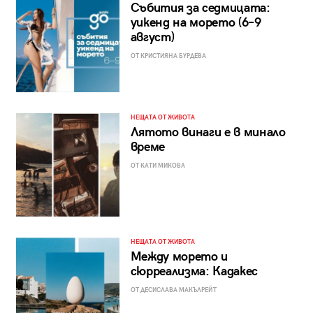
Събития за седмицата:
уикенд на морето (6–9
август)
ОТ КРИСТИЯНА БУРДЕВА
НЕЩАТА ОТ ЖИВОТА
Лятото винаги е в минало
време
ОТ КАТИ МИКОВА
НЕЩАТА ОТ ЖИВОТА
Между морето и
сюрреализма: Кадакес
ОТ ДЕСИСЛАВА МАКЪЛРЕЙТ