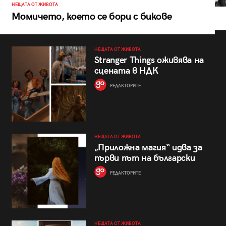
НЕЩАТА ОТ ЖИВОТА
Момичето, което се бори с бикове
НЕЩАТА ОТ ЖИВОТА
Stranger Things оживява на
сцената в НДК
РЕДАКТОРИТЕ
НЕЩАТА ОТ ЖИВОТА
„Приложна магия“ идва за
първи път на български
РЕДАКТОРИТЕ
НЕЩАТА ОТ ЖИВОТА