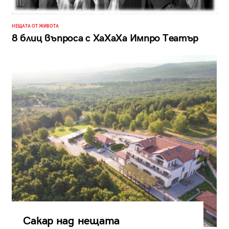
НЕЩАТА ОТ ЖИВОТА
8 блиц въпроса с ХаХаХа Импро Театър
Сакар над нещата