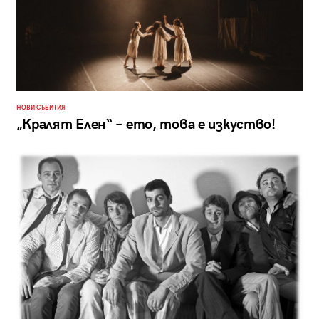
НОВИ СЪБИТИЯ
„Кралят Елен“ – ето, това е изкуство!