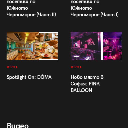
посетиш по
посетиш по
Южното
Южното
Черноморие (Част II)
Черноморие (Част I)
МЕСТА
МЕСТА
Spotlight On: DÒMA
Ново място в
София: PINK
BALLOON
Видео