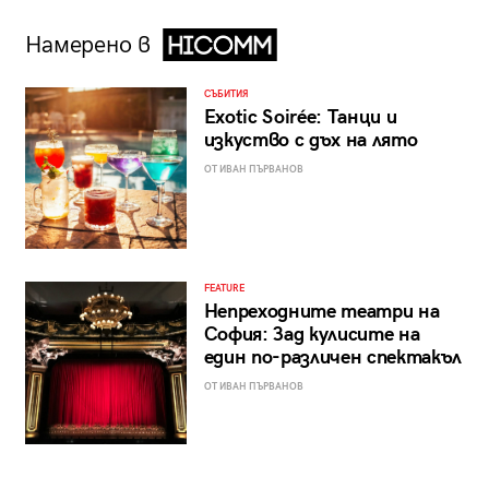
Намерено в
СЪБИТИЯ
Exotic Soirée: Танци и
изкуство с дъх на лято
ОТ ИВАН ПЪРВАНОВ
FEATURE
Непреходните театри на
София: Зад кулисите на
един по-различен спектакъл
ОТ ИВАН ПЪРВАНОВ