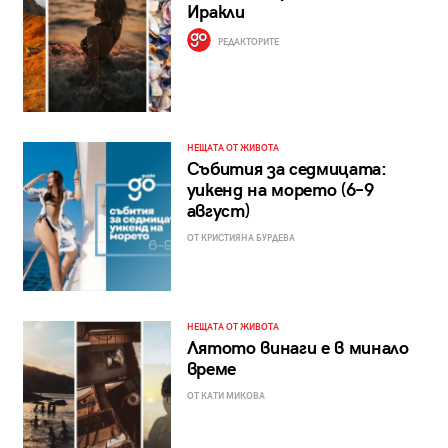
Иракли
РЕДАКТОРИТЕ
НЕЩАТА ОТ ЖИВОТА
Събития за седмицата:
уикенд на морето (6–9
август)
ОТ КРИСТИЯНА БУРДЕВА
НЕЩАТА ОТ ЖИВОТА
Лятото винаги е в минало
време
ОТ КАТИ МИКОВА