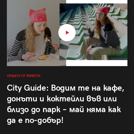
НЕЩАТА ОТ ЖИВОТА
City Guide: Водим те на кафе,
донъти и коктейли във или
близо до парк – май няма как
да е по-добър!