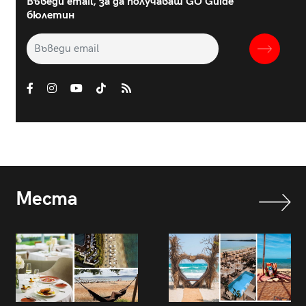
Въведи email, за да получаваш GO Guide
бюлетин
Места