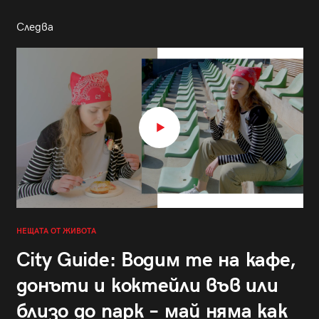
Следва
НЕЩАТА ОТ ЖИВОТА
City Guide: Водим те на кафе,
донъти и коктейли във или
близо до парк – май няма как