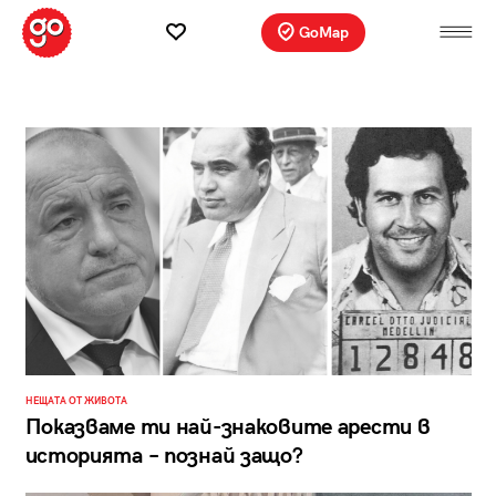
GoMap
НЕЩАТА ОТ ЖИВОТА
Показваме ти най-знаковите арести в
историята – познай защо?