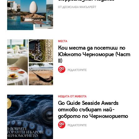
ОТ ДЕСИСЛАВА МАКЪЛРЕЙТ
МЕСТА
Кои места да посетиш по
Южното Черноморие (Част
II)
РЕДАКТОРИТЕ
НЕЩАТА ОТ ЖИВОТА
Go Guide Seaside Awards
отново събират най-
доброто по Черноморието
РЕДАКТОРИТЕ