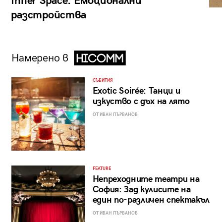
Inner Space: Емоционални
разстройства
Намерено в
СЪБИТИЯ
Exotic Soirée: Танци и
изкуство с дъх на лято
ОТ ИВАН ПЪРВАНОВ
FEATURE
Непреходните театри на
София: Зад кулисите на
един по-различен спектакъл
ОТ ИВАН ПЪРВАНОВ