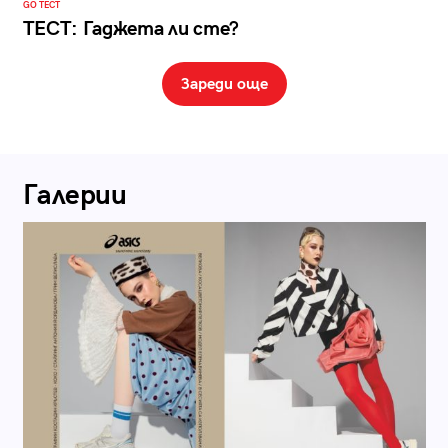
GO ТЕСТ
ТЕСТ: Гаджета ли сте?
Зареди още
Галерии