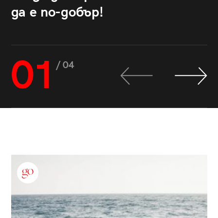
да е по-добър!
01
/ 04