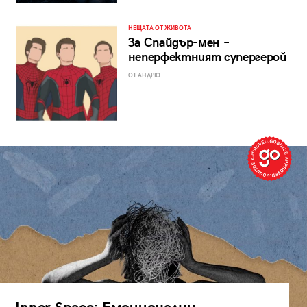
НЕЩАТА ОТ ЖИВОТА
За Спайдър-мен –
неперфектният супергерой
ОТ АНДРЮ