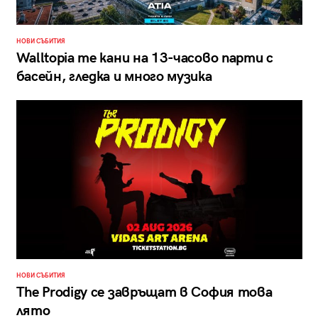
НОВИ СЪБИТИЯ
Walltopia те кани на 13-часово парти с
басейн, гледка и много музика
НОВИ СЪБИТИЯ
The Prodigy се завръщат в София това
лято