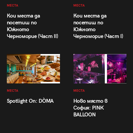
МЕСТА
МЕСТА
Кои места да
Кои места да
посетиш по
посетиш по
Южното
Южното
Черноморие (Част II)
Черноморие (Част I)
МЕСТА
МЕСТА
Spotlight On: DÒMA
Ново място в
София: PINK
BALLOON