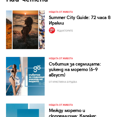
НЕЩАТА ОТ ЖИВОТА
Summer City Guide: 72 часа в
Иракли
РЕДАКТОРИТЕ
НЕЩАТА ОТ ЖИВОТА
Събития за седмицата:
уикенд на морето (6–9
август)
ОТ КРИСТИЯНА БУРДЕВА
НЕЩАТА ОТ ЖИВОТА
Между морето и
сюрреализма: Кадакес