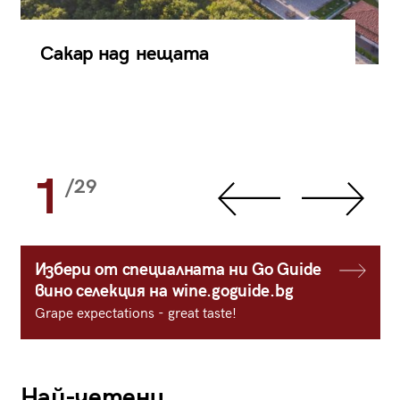
Сакар над нещата
1
/29
Избери от специалната ни Go Guide
вино селекция на wine.goguide.bg
Grape expectations - great taste!
Най-четени