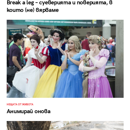
Break a leg – суеверията и поверията, в
които (не) вярваме
НЕЩАТА ОТ ЖИВОТА
Анимирай онова