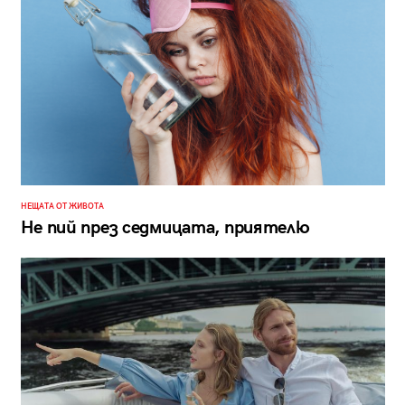
НЕЩАТА ОТ ЖИВОТА
Не пий през седмицата, приятелю