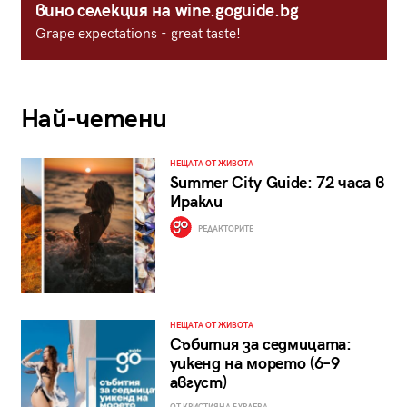
вино селекция на wine.goguide.bg
Grape expectations - great taste!
Най-четени
НЕЩАТА ОТ ЖИВОТА
Summer City Guide: 72 часа в
Иракли
РЕДАКТОРИТЕ
НЕЩАТА ОТ ЖИВОТА
Събития за седмицата:
уикенд на морето (6–9
август)