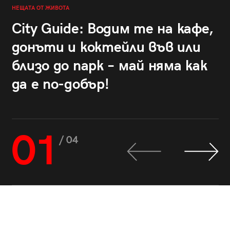
НЕЩАТА ОТ ЖИВОТА
City Guide: Водим те на кафе,
донъти и коктейли във или
близо до парк – май няма как
да е по-добър!
01
/ 04