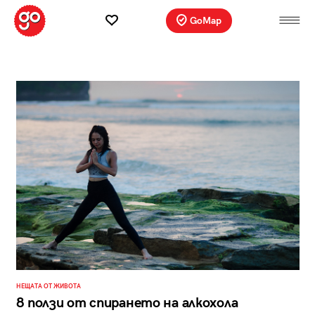
GoMap
НЕЩАТА ОТ ЖИВОТА
8 ползи от спирането на алкохола