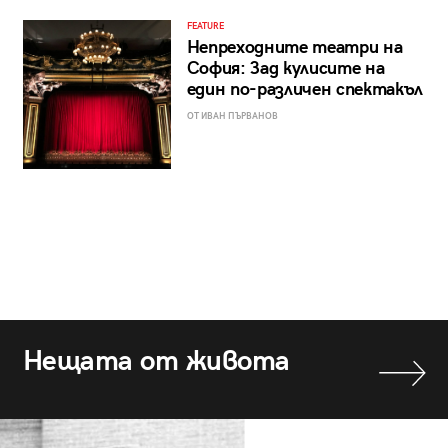
FEATURE
Непреходните театри на
София: Зад кулисите на
един по-различен спектакъл
ОТ ИВАН ПЪРВАНОВ
Нещата от живота