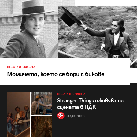
НЕЩАТА ОТ ЖИВОТА
Момичето, което се бори с бикове
НЕЩАТА ОТ ЖИВОТА
Stranger Things оживява на
сцената в НДК
РЕДАКТОРИТЕ