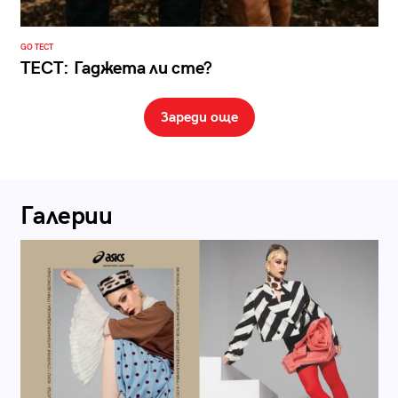
GO ТЕСТ
ТЕСТ: Гаджета ли сте?
Зареди още
Галерии