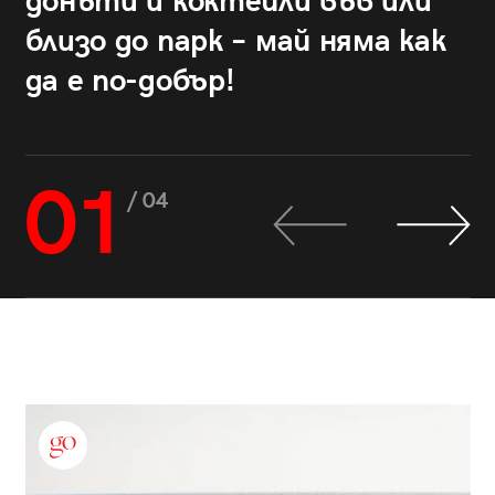
донъти и коктейли във или
близо до парк – май няма как
да е по-добър!
01
/ 04