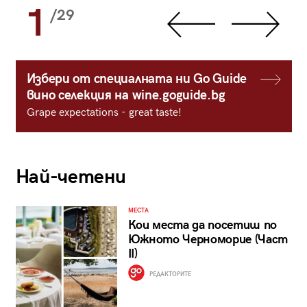
1
/29
Избери от специалната ни Go Guide
вино селекция на wine.goguide.bg
Grape expectations - great taste!
Най-четени
МЕСТА
Кои места да посетиш по
Южното Черноморие (Част
II)
РЕДАКТОРИТЕ