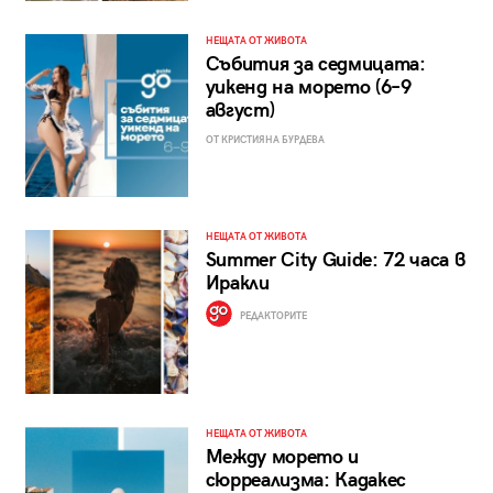
НЕЩАТА ОТ ЖИВОТА
Събития за седмицата:
уикенд на морето (6–9
август)
ОТ КРИСТИЯНА БУРДЕВА
НЕЩАТА ОТ ЖИВОТА
Summer City Guide: 72 часа в
Иракли
РЕДАКТОРИТЕ
НЕЩАТА ОТ ЖИВОТА
Между морето и
сюрреализма: Кадакес