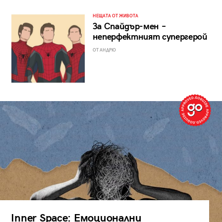
НЕЩАТА ОТ ЖИВОТА
За Спайдър-мен –
неперфектният супергерой
ОТ АНДРЮ
Inner Space: Емоционални