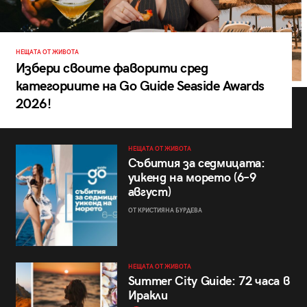
НЕЩАТА ОТ ЖИВОТА
Избери своите фаворити сред
категориите на Go Guide Seaside Awards
2026!
НЕЩАТА ОТ ЖИВОТА
Събития за седмицата:
уикенд на морето (6–9
август)
ОТ КРИСТИЯНА БУРДЕВА
НЕЩАТА ОТ ЖИВОТА
Summer City Guide: 72 часа в
Иракли