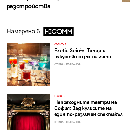
разстройства
Намерено в
СЪБИТИЯ
Exotic Soirée: Танци и
изкуство с дъх на лято
ОТ ИВАН ПЪРВАНОВ
FEATURE
Непреходните театри на
София: Зад кулисите на
един по-различен спектакъл
ОТ ИВАН ПЪРВАНОВ