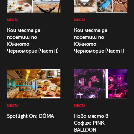
МЕСТА
МЕСТА
Кои места да
Кои места да
посетиш по
посетиш по
Южното
Южното
Черноморие (Част II)
Черноморие (Част I)
МЕСТА
МЕСТА
Spotlight On: DÒMA
Ново място в
София: PINK
BALLOON