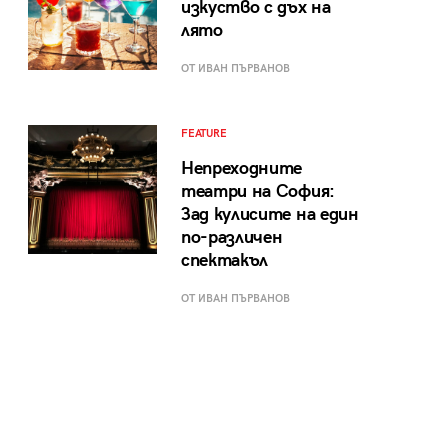
изкуство с дъх на
лято
ОТ ИВАН ПЪРВАНОВ
FEATURE
Непреходните
театри на София:
Зад кулисите на един
по-различен
спектакъл
ОТ ИВАН ПЪРВАНОВ