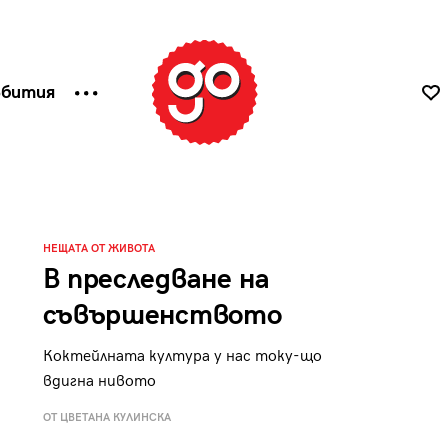
ъбития
НЕЩАТА ОТ ЖИВОТА
В преследване на
съвършенството
Коктейлната култура у нас току-що
вдигна нивото
ОТ ЦВЕТАНА КУЛИНСКА