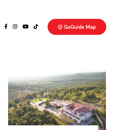
GoGuide Map