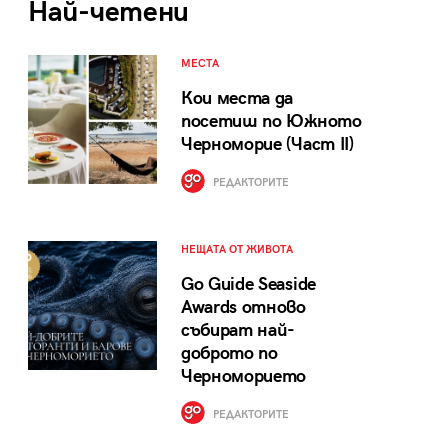
Най-четени
МЕСТА
Кои места да
посетиш по Южното
Черноморие (Част II)
РЕДАКТОРИТЕ
НЕЩАТА ОТ ЖИВОТА
Go Guide Seaside
Awards отново
събират най-
доброто по
Черноморието
РЕДАКТОРИТЕ