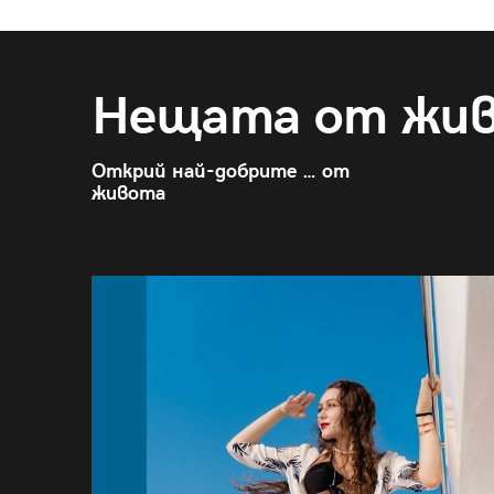
Нещата от жи
Открий най-добрите … от
живота