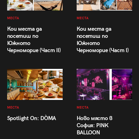
МЕСТА
МЕСТА
Кои места да
Кои места да
посетиш по
посетиш по
Южното
Южното
Черноморие (Част II)
Черноморие (Част I)
МЕСТА
МЕСТА
Spotlight On: DÒMA
Ново място в
София: PINK
BALLOON