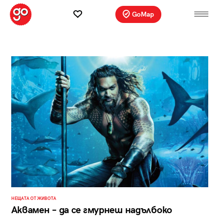
GoMap
НЕЩАТА ОТ ЖИВОТА
Аквамен – да се гмурнеш надълбоко