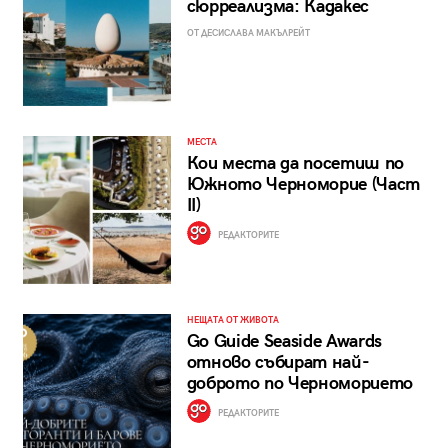
сюрреализма: Кадакес
ОТ ДЕСИСЛАВА МАКЪЛРЕЙТ
МЕСТА
Кои места да посетиш по
Южното Черноморие (Част
II)
РЕДАКТОРИТЕ
НЕЩАТА ОТ ЖИВОТА
Go Guide Seaside Awards
отново събират най-
доброто по Черноморието
РЕДАКТОРИТЕ