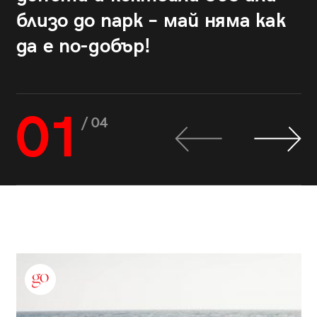
близо до парк – май няма как
да е по-добър!
01
/ 04