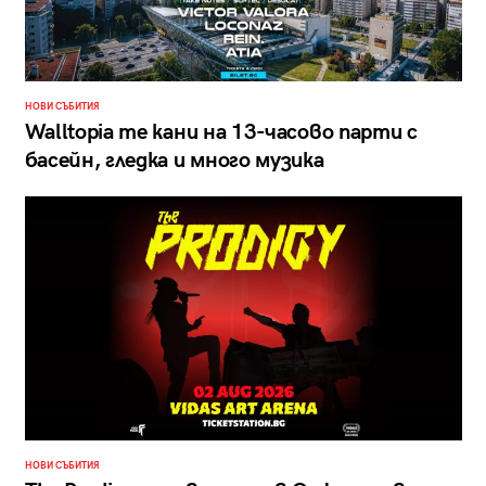
НОВИ СЪБИТИЯ
Walltopia те кани на 13-часово парти с
басейн, гледка и много музика
НОВИ СЪБИТИЯ