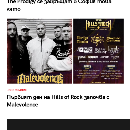
The Prodigy се завръщат в София това
лято
НОВИ СЪБИТИЯ
Първият ден на Hills of Rock започва с
Malevolence