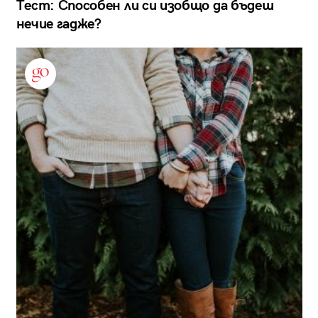
Тест: Способен ли си изобщо да бъдеш
нечие гадже?