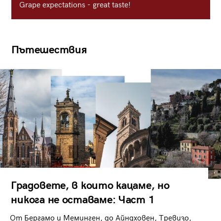
Grape expectations - great taste!
Пътешествия
Градовете, в които кацаме, но
никога не оставаме: Част 1
От Бергамо и Меминген, до Айндховен, Тревизо,