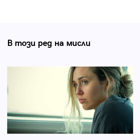
В този ред на мисли