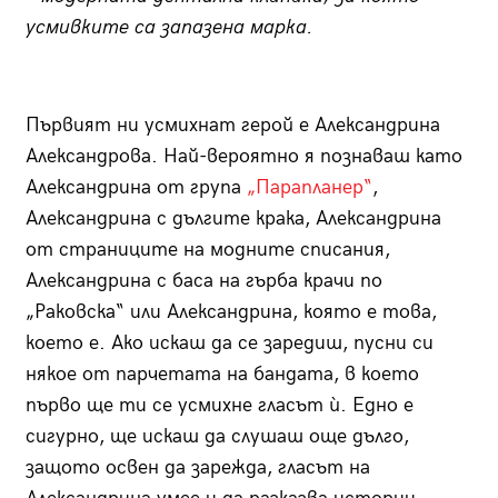
усмивките са запазена марка.
Първият ни усмихнат герой е Александрина
Александрова. Най-вероятно я познаваш като
Александрина от група
„Парапланер“
,
Александрина с дългите крака, Александрина
от страниците на модните списания,
Александрина с баса на гърба крачи по
„Раковска“ или Александрина, която е това,
което е. Ако искаш да се заредиш, пусни си
някое от парчетата на бандата, в което
първо ще ти се усмихне гласът ѝ. Едно е
сигурно, ще искаш да слушаш още дълго,
защото освен да зарежда, гласът на