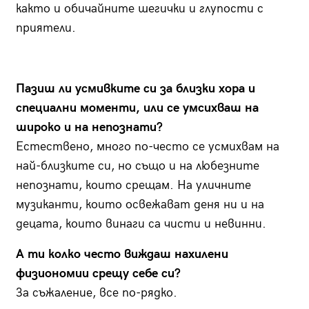
както и обичайните шегички и глупости с
приятели.
Пазиш ли усмивките си за близки хора и
специални моменти, или се умсихваш на
широко и на непознати?
Естествено, много по-често се усмихвам на
най-близките си, но също и на любезните
непознати, които срещам. На уличните
музиканти, които освежават деня ни и на
децата, които винаги са чисти и невинни.
А ти колко често виждаш нахилени
физиономии срещу себе си?
За съжаление, все по-рядко.