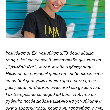
Усмивката! Ех, усмивката!Тя води двама
млади, както се пее в неостаряващия хит на
„Трамвай №5“, към върхове и звездопади.
Няма нищо по-зареждащо от това около себе
си да виждаш усмихнати хора и само да се
заслушаш по-внимателно, можеш да ги чуеш
как вътрешно си подсвиркват. Новата си
рубрика посвещаваме именно на усмивките и
онези градски хора, които ни заразяват с тях