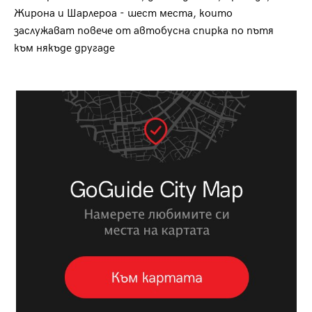
Жирона и Шарлероа - шест места, които
заслужават повече от автобусна спирка по пътя
към някъде другаде