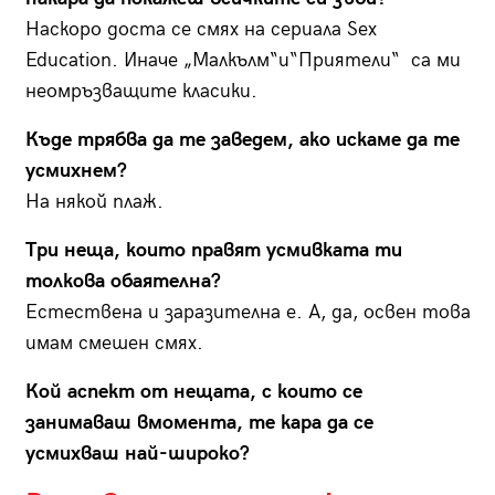
Наскоро доста се смях на сериала Sex
Education. Иначе „Малкълм“и“Приятели“ са ми
неомръзващите класики.
Къде трябва да те заведем, ако искаме да те
усмихнем?
На някой плаж.
Три неща, които правят усмивката ти
толкова обаятелна?
Естествена и заразителна е. А, да, освен това
имам смешен смях.
Кой аспект от нещата, с които се
занимаваш вмомента, те кара да се
усмихваш най-широко?