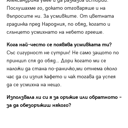
Александрина умее и да разказва истории.
Послушахме го, докато отговаряше и на
въпросите ни. За усмивките. От цветната
градинка пред Народния, по обяд, когато и
слънцето усмихнато на небето грееше.
Кога най-често се появява усмивката ти?
Със сигурност не сутрин! Не само защото по
принцип спя до обяд… Дори когато ми се
наложи да стана по-раничко,ми отнема около
час да си изпия кафето и чак тогава да успея
да се усмихна на нещо.
Използвала ли си я за оръжие или обратното –
за да обезоръжиш някого?