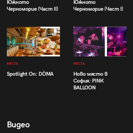
Южното
Южното
Черноморие (Част II)
Черноморие (Част I)
МЕСТА
МЕСТА
Spotlight On: DÒMA
Ново място в
София: PINK
BALLOON
Видео