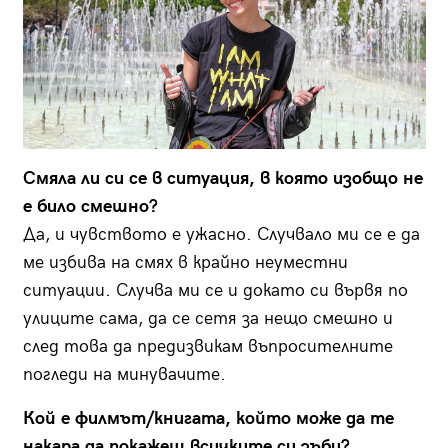
Смяла ли си се в ситуация, в която изобщо не
е било смешно?
Да, и чувството е ужасно. Случвало ми се е да
ме избива на смях в крайно неуместни
ситуации. Случва ми се и докато си вървя по
улиците сама, да се сетя за нещо смешно и
след това да предизвикам въпросителните
погледи на минувачите.
Кой е филмът/книгата, който може да те
накара да покажеш всичките си зъби?