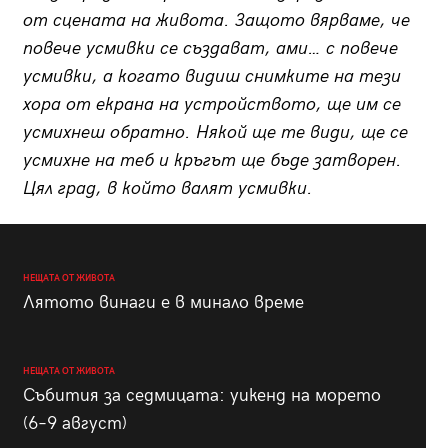
от сцената на живота. Защото вярваме, че
повече усмивки се създават, ами… с повече
усмивки, а когато видиш снимките на тези
хора от екрана на устройството, ще им се
усмихнеш обратно. Някой ще те види, ще се
усмихне на теб и кръгът ще бъде затворен.
Цял град, в който валят усмивки.
НЕЩАТА ОТ ЖИВОТА
Лятото винаги е в минало време
НЕЩАТА ОТ ЖИВОТА
Събития за седмицата: уикенд на морето
(6–9 август)