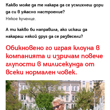
Какво може да те накара да се усмихнеш дори
да си в ужасно настроение?
Някое кученце.
А ти какво би направила, ако искаш да
накараш някой друг да се развесели?
Обикновено го играя клоуна в
компанията и изричам повече
глупости в милисекунда от
всеки нормален човек.