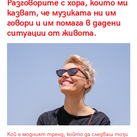
Разговорите с хора, които ми
казват, че музиката ни им
говори и им помага в дадени
ситуации от живота.
Кой е модният тренд, който да следваш този