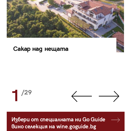
Сакар над нещата
1
/29
Избери от специалната ни Go Guide
вино селекция на wine.goguide.bg