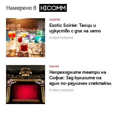
Намерено в
СЪБИТИЯ
Exotic Soirée: Танци и
изкуство с дъх на лято
ОТ ИВАН ПЪРВАНОВ
FEATURE
Непреходните театри на
София: Зад кулисите на
един по-различен спектакъл
ОТ ИВАН ПЪРВАНОВ