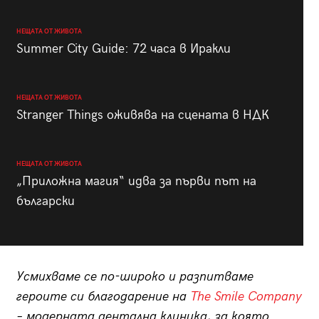
НЕЩАТА ОТ ЖИВОТА
Summer City Guide: 72 часа в Иракли
НЕЩАТА ОТ ЖИВОТА
Stranger Things оживява на сцената в НДК
НЕЩАТА ОТ ЖИВОТА
„Приложна магия“ идва за първи път на
български
Усмихваме се по-широко и разпитваме
героите си благодарение на
The Smile Company
– модерната дентална клиника, за която