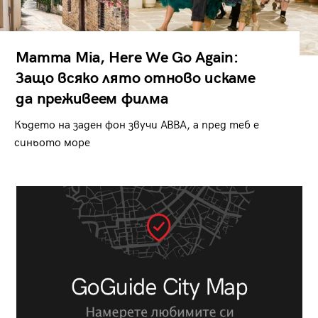
Mamma Mia, Here We Go Again:
Защо всяко лято отново искаме
да преживеем филма
Където на заден фон звучи ABBA, а пред теб е
синьото море