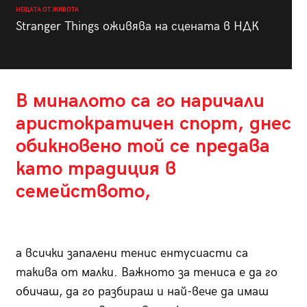
НЕЩАТА ОТ ЖИВОТА
Stranger Things оживява на сцената в НДК
В миналото са го наричали
аристократичен спорт, днес
обикновено той се предава
като традиция в
семейството,
а всички запалени тенис ентусиасти са
такива от малки. Важното за тениса е да го
обичаш, да го разбираш и най-вече да имаш