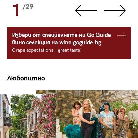
1
/29
Избери от специалната ни Go Guide
вино селекция на wine.goguide.bg
Grape expectations - great taste!
Любопитно