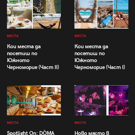
МЕСТА
МЕСТА
Кои места да
Кои места да
посетиш по
посетиш по
Южното
Южното
Черноморие (Част II)
Черноморие (Част I)
МЕСТА
МЕСТА
Spotlight On: DÒMA
Ново място в