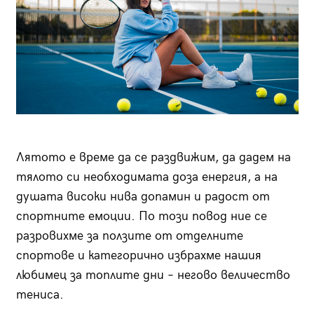
Лятото е време да се раздвижим, да дадем на
тялото си необходимата доза енергия, а на
душата високи нива допамин и радост от
спортните емоции. По този повод ние се
разровихме за ползите от отделните
спортове и категорично избрахме нашия
любимец за топлите дни – негово величество
тениса.