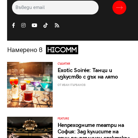
Намерено в
СЪБИТИЯ
Exotic Soirée: Танци и
изкуство с дъх на лято
ОТ ИВАН ПЪРВАНОВ
FEATURE
Непреходните театри на
София: Зад кулисите на