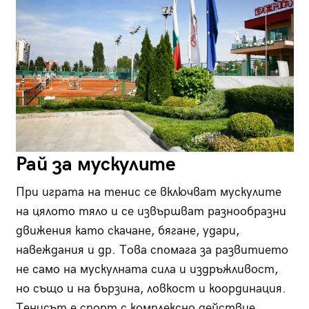
Рай за мускулите
При играта на тенис се включват мускулите
на цялото тяло и се извършват разнообразни
движения като скачане, бягане, удари,
навеждания и др. Това спомага за развитието
не само на мускулната сила и издръжливост,
но също и на бързина, ловкост и координация.
Тенисът е спорт с комплексно действие,