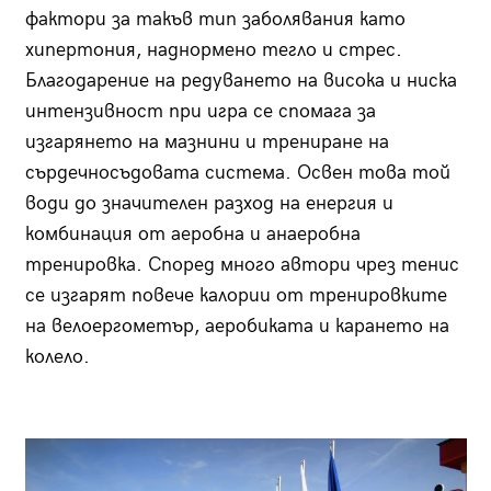
фактори за такъв тип заболявания като
хипертония, наднормено тегло и стрес.
Благодарение на редуването на висока и ниска
интензивност при игра се спомага за
изгарянето на мазнини и трениране на
сърдечносъдовата система. Освен това той
води до значителен разход на енергия и
комбинация от аеробна и анаеробна
тренировка. Според много автори чрез тенис
се изгарят повече калории от тренировките
на велоергометър, аеробиката и карането на
колело.