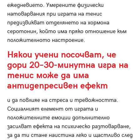
ежедневието. Умерените физически
натоварвания при играта на тенис
предизвикват отделянето на хормона
серотонин, който има пряко отношение към
положителното настроение.
Някои учени посочват, че
дори 20–30-минутна игра на
тенис може да има
антидепресивен ефект
и да повлияе на стреса и тревожността.
Социалният елемент от играта и
положителните емоции допълнително
засилват ефекта на психическо разтоварване,
за да ти стане наистина леко и щастливо след