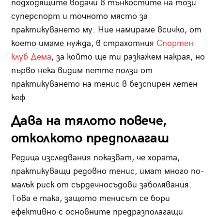
подходящите водачи в тънкостите на този
суперспорт и точното място за
практикуването му. Ние намираме всичко, от
което имаме нужда, в страхотния
Спортен
клуб Дема
, за който ще ти разкажем накрая, но
първо нека видим петте ползи от
практикуването на тенис в безспирен летен
кеф.
Дава на тялото повече,
отколкото предполагаш
Редица изследвания показват, че хората,
практикуващи редовно тенис, имат много по-
малък риск от сърдечносъдови заболявания.
Това е така, защото тенисът се бори
ефективно с основните предразполагащи