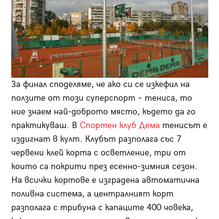
За финал споделяме, че ако си се изкефил на
ползите от този суперспорт – тениса, то
ние знаем най-доброто място, където да го
практикуваш. В
Спортен клуб Дема
тенисът е
издигнат в култ. Клубът разполага със 7
червени клей корта с осветление, три от
които са покрити през есенно-зимния сезон.
На всички кортове е изградена автоматична
поливна система, а централният корт
разполага с трибуна с капаците 400 човека,