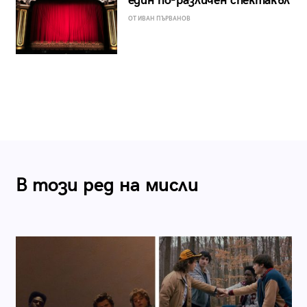
един по-различен спектакъл
ОТ ИВАН ПЪРВАНОВ
В този ред на мисли