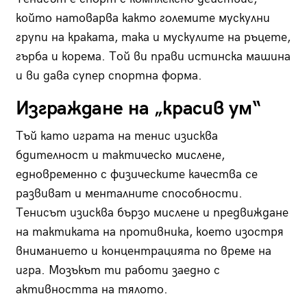
който натоварва както големите мускулни
групи на краката, така и мускулите на ръцете,
гърба и корема. Той ви прави истинска машина
и ви дава супер спортна форма.
Изграждане на „красив ум“
Тъй като играта на тенис изисква
бдителност и тактическо мислене,
едновременно с физическите качества се
развиват и менталните способности.
Тенисът изисква бързо мислене и предвиждане
на тактиката на противника, което изостря
вниманието и концентрацията по време на
игра. Мозъкът ти работи заедно с
активността на тялото.