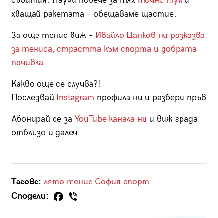
събития. Научи повече за тях
точно тук
и
хващай ракетата – обещаваме щастие.
За още тенис виж –
Ивайло Цанков ни разказва
за тениса, страстта към спорта и добрата
почивка
Какво още се случва?!
Последвай
Instagram
профила ни и разбери пръв
Абонирай се за
YouTube канала ни
и виж града
отблизо и далеч
Тагове:
лято
тенис
София
спорт
Сподели: