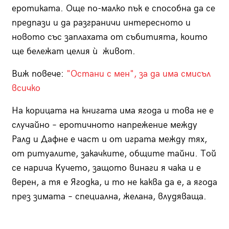
еротиката. Още по-малко пък е способна да се
предпази и да разграничи интересното и
новото със заплахата от събитията, които
ще бележат целия ѝ живот.
Виж повече:
"Остани с мен", за да има смисъл
всичко
На корицата на книгата има ягода и това не е
случайно – еротичното напрежение между
Ралд и Дафне е част и от играта между тях,
от ритуалите, закачките, общите тайни. Той
се нарича Кучето, защото винаги я чака и е
верен, а тя е Ягодка, и то не каква да е, а ягода
през зимата – специална, желана, влудяваща.