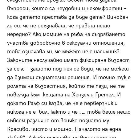
въпроси, които са неудобни и некомфортни –
кога детето престава да бъде дете? Виновен
ли си, че не осъзнаваш, че правиш нещо
нередно? Ако момиче на ръба на съзряването
участва доброволно в сексуални отношения,
това означава ли, че мъжът не е насилник?
Законите неслучайно имат фиксирана възраст
за секс – защото под нея се води, че не можеш
да взимаш съзнателни решения. И точно тук е
ролята на възрастния, който те пази, не те
повежда към къщата на Хензел и Гретел. И
докато Ралф си казва, че не е перверзник и
никога не е бил, както и че „… това беше нещо
съвсем различно от всичко познато му.
Красиво, чисто и мощно. Началото на една
любов“, Джейн осъзнава, че вещицата от