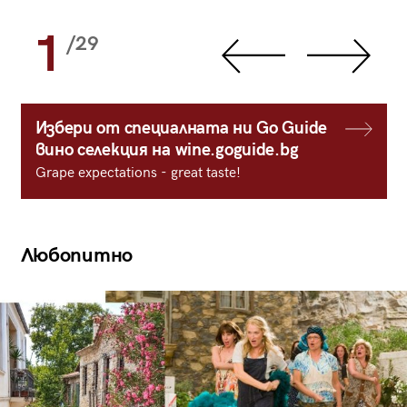
1
/29
Избери от специалната ни Go Guide
вино селекция на wine.goguide.bg
Grape expectations - great taste!
Любопитно