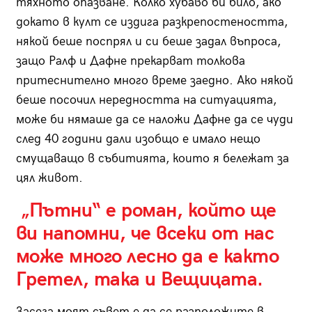
тяхното опазване. Колко хубаво би било, ако
докато в култ се издига разкрепостеността,
някой беше поспрял и си беше задал въпроса,
защо Ралф и Дафне прекарват толкова
притеснително много време заедно. Ако някой
беше посочил нередността на ситуацията,
може би нямаше да се наложи Дафне да се чуди
след 40 години дали изобщо е имало нещо
смущаващо в събитията, които я бележат за
цял живот.
„Пътни“ е роман, който ще
ви напомни, че всеки от нас
може много лесно да е както
Гретел, така и Вещицата.
Засега моят съвет е да се разположите в