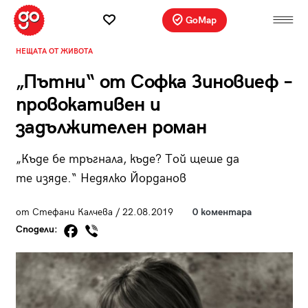
GoMap
НЕЩАТА ОТ ЖИВОТА
„Пътни“ от Софка Зиновиеф –
провокативен и
задължителен роман
„Къде бе тръгнала, къде? Той щеше да
те изяде.“ Недялко Йорданов
от Стефани Калчева / 22.08.2019
0 коментара
Сподели: