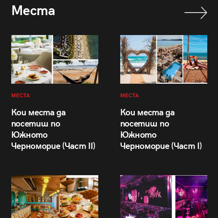
Места
МЕСТА
МЕСТА
Кои места да
Кои места да
посетиш по
посетиш по
Южното
Южното
Черноморие (Част II)
Черноморие (Част I)