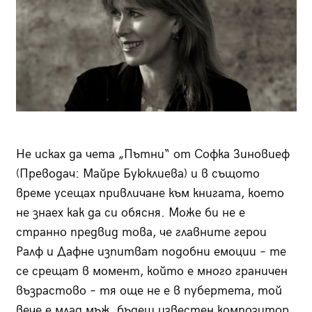
Не исках да чета „Пътни“ от Софка Зиновиеф
(Преводач: Майре Буюклиева) и в същото
време усещах привличане към книгата, което
не знаех как да си обясня. Може би не е
странно предвид това, че главните герои
Ралф и Дафне изпитват подобни емоции – те
се срещат в момент, който е много граничен
възрастово – тя още не е в пубертета, той
вече е млад мъж, бъдещ известен композитор.