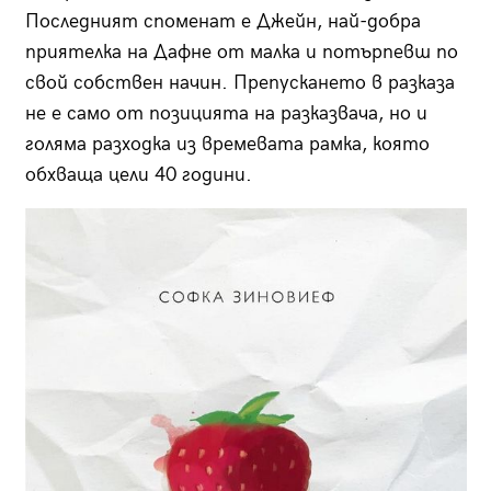
Последният споменат е Джейн, най-добра
приятелка на Дафне от малка и потърпевш по
свой собствен начин. Препускането в разказа
не е само от позицията на разказвача, но и
голяма разходка из времевата рамка, която
обхваща цели 40 години.