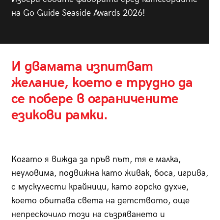
на Go Guide Seaside Awards 2026!
И двамата изпитват
желание, което е трудно да
се побере в ограничените
езикови рамки.
Когато я вижда за пръв път, тя е малка,
неуловима, подвижна като живак, боса, игрива,
с мускулести крайници, като горско духче,
което обитава света на детството, още
непрескочило този на съзряването и