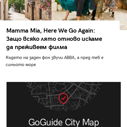
Mamma Mia, Here We Go Again:
Защо всяко лято отново искаме
да преживеем филма
Където на заден фон звучи ABBA, а пред теб е
синьото море