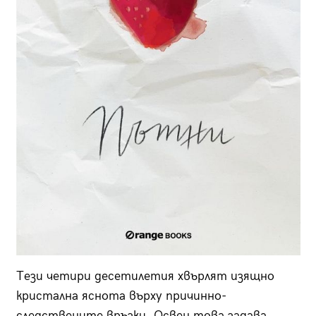
Тези четири десетилетия хвърлят изящно
кристална яснота върху причинно-
следствените връзки. Освен това задава