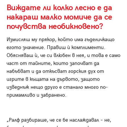
Виждате ли колко лесно е да
накараш малко момиче да се
почувства необикновено?
Измисляш му прякор, който има гъделичкащо
егото значение. Правиш ѝ комплименти.
Обясняваш ѝ, че си влюбен в нея, и това е само
част от тайните, които започват да
набъбват и да откъсват горския дух от
игрите в къщата на дървото, защото
изведнъж нещо друго е станало много по-
примамливо и забранено.
„Ралф разбираше, че се бе наслаждавал – не,