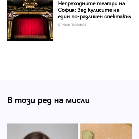
Непреходните театри на
София: Зад кулисите на
един по-различен спектакъл
ОТ ИВАН ПЪРВАНОВ
В този ред на мисли