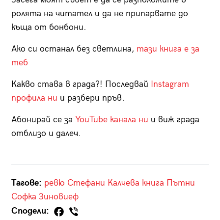
ролята на читател и да не припарвате до
къща от бонбони.
Ако си останал без светлина,
тази книга е за
теб
Какво става в града?! Последвай
Instagram
профила ни
и разбери пръв.
Абонирай се за
YouTube канала ни
и виж града
отблизо и далеч.
Тагове:
ревю
Стефани Калчева
книга
Пътни
Софка Зиновиеф
Сподели: