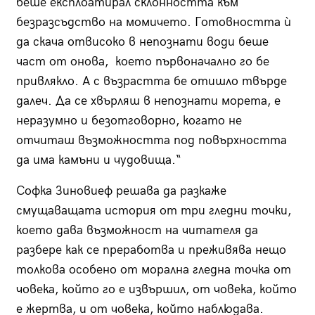
беше експлоатирал склонността към
безразсъдство на момичето. Готовността ѝ
да скача отвисоко в непознати води беше
част от онова, което първоначално го бе
привлякло. А с възрастта бе отишло твърде
далеч. Да се хвърляш в непознати морета, е
неразумно и безотговорно, когато не
отчиташ възможността под повърхността
да има камъни и чудовища.“
Софка Зиновиеф решава да разкаже
смущаващата история от три гледни точки,
което дава възможност на читателя да
разбере как се преработва и преживява нещо
толкова особено от морална гледна точка от
човека, който го е извършил, от човека, който
е жертва, и от човека, който наблюдава.