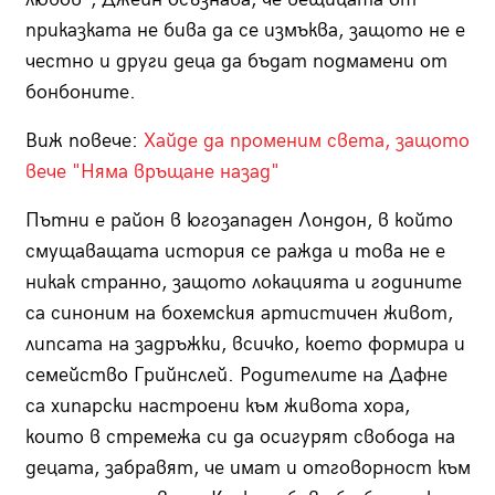
приказката не бива да се измъква, защото не е
честно и други деца да бъдат подмамени от
бонбоните.
Виж повече:
Хайде да променим света, защото
вече "Няма връщане назад"
Пътни е район в югозападен Лондон, в който
смущаващата история се ражда и това не е
никак странно, защото локацията и годините
са синоним на бохемския артистичен живот,
липсата на задръжки, всичко, което формира и
семейство Грийнслей. Родителите на Дафне
са хипарски настроени към живота хора,
които в стремежа си да осигурят свобода на
децата, забравят, че имат и отговорност към