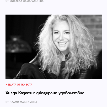
ОТ МИХАЕЛА САМАРДЖИЕВА
НЕЩАТА ОТ ЖИВОТА
Хилда Казасян: джазирано удоволствие
ОТ ПЛАМИ МАКСИМОВА