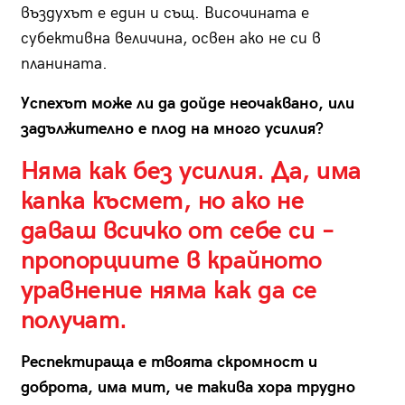
въздухът е един и същ. Височината е
субективна величина, освен ако не си в
планината.
Успехът може ли да дойде неочаквано, или
задължително е плод на много усилия?
Няма как без усилия. Да, има
капка късмет, но ако не
даваш всичко от себе си –
пропорциите в крайното
уравнение няма как да се
получат.
Респектираща е твоята скромност и
доброта, има мит, че такива хора трудно