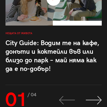
НЕЩАТА ОТ ЖИВОТА
City Guide: Водим те на кафе,
донъти и коктейли във или
близо до парк – май няма как
да е по-добър!
01
/ 04