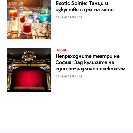
Exotic Soirée: Танци и
изкуство с дъх на лято
ОТ ИВАН ПЪРВАНОВ
FEATURE
Непреходните театри на
София: Зад кулисите на
един по-различен спектакъл
ОТ ИВАН ПЪРВАНОВ