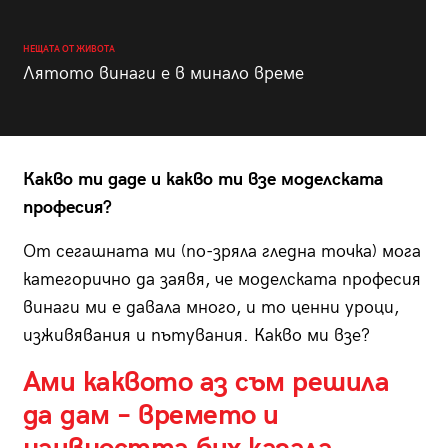
НЕЩАТА ОТ ЖИВОТА
Лятото винаги е в минало време
Какво ти даде и какво ти взе моделската
професия?
От сегашната ми (по-зряла гледна точка) мога
категорично да заявя, че моделската професия
винаги ми е давала много, и то ценни уроци,
изживявания и пътувания. Какво ми взе?
Ами каквото аз съм решила
да дам – времето и