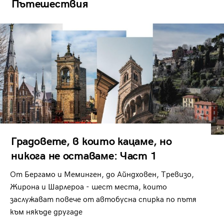
Пътешествия
Градовете, в които кацаме, но
никога не оставаме: Част 1
От Бергамо и Меминген, до Айндховен, Тревизо,
Жирона и Шарлероа - шест места, които
заслужават повече от автобусна спирка по пътя
към някъде другаде