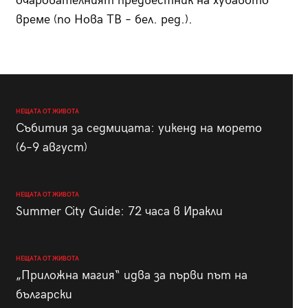
очарователният предвестник на хубавото
време (по Нова ТВ – бел. ред.).
НЕЩАТА ОТ ЖИВОТА
Събития за седмицата: уикенд на морето
(6–9 август)
НЕЩАТА ОТ ЖИВОТА
Summer City Guide: 72 часа в Иракли
НЕЩАТА ОТ ЖИВОТА
„Приложна магия“ идва за първи път на
български