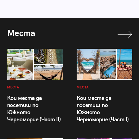
Места
МЕСТА
МЕСТА
Кои места да
Кои места да
посетиш по
посетиш по
Южното
Южното
Черноморие (Част II)
Черноморие (Част I)