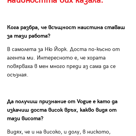
наивността бих казала.
Кога разбра, че всъщност наистина ставаш
за тази работа?
В самолета за Ню Йорк. Доста по-късно от
агента ми. Интересното е, че хората
повярваха в мен много преди аз сама да се
осъзная.
Да получиш признание от Vogue е като да
изкачиш доста висок връх, какво видя от
тази висота?
Видях, че и на високо, и долу, в ниското,