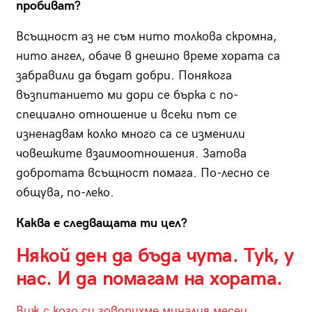
пробиват?
Всъщност аз не съм нито толкова скромна,
нито ангел, обаче в днешно време хората са
забравили да бъдат добри. Понякога
възпитанието ми дори се бърка с по-
специално отношение и всеки път се
изненадвам колко много са се изменили
човешките взаимоотношения. Затова
добротата всъщност помага. По-лесно се
общува, по-леко.
Каква е следващата ти цел?
Някой ден да бъда чута. Тук, у
нас. И да помагам на хората.
Виж с кого си говорихме миналия месец.