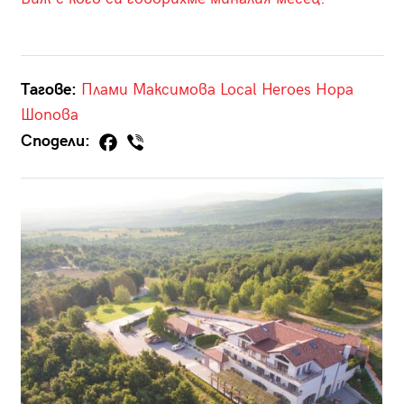
Тагове:
Плами Максимова
Local Heroes
Нора
Шопова
Сподели: