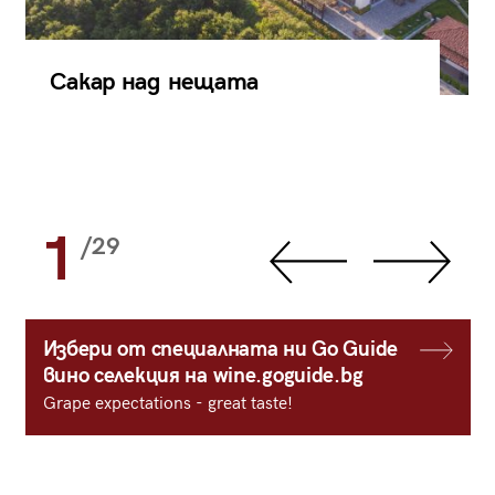
Сакар над нещата
1
/29
Избери от специалната ни Go Guide
вино селекция на wine.goguide.bg
Grape expectations - great taste!