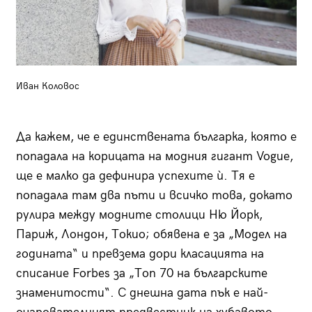
Иван Коловос
Да кажем, че е единствената българка, която е
попадала на корицата на модния гигант Voguе,
ще е малко да дефинира успехите ѝ. Тя е
попадала там два пъти и всичко това, докато
рулира между модните столици Ню Йорк,
Париж, Лондон, Токио; обявена е за „Модел на
годината“ и превзема дори класацията на
списание Forbes за „Топ 70 на българските
знаменитости“. С днешна дата пък е най-