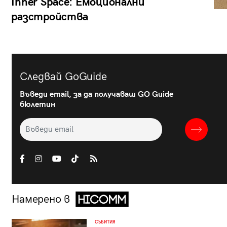
Inner Space: Емоционални
разстройства
Следвай GoGuide
Въведи email, за да получаваш GO Guide
бюлетин
Намерено в
СЪБИТИЯ