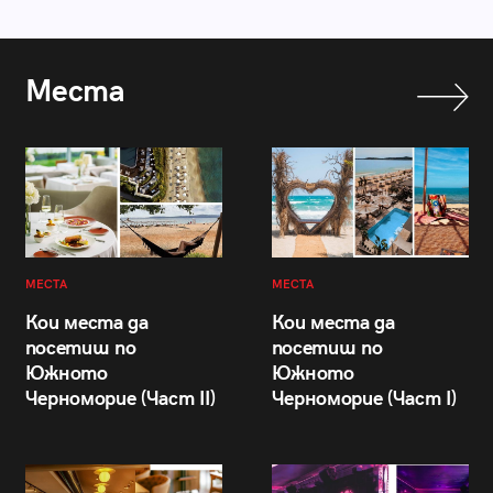
Места
МЕСТА
МЕСТА
Кои места да
Кои места да
посетиш по
посетиш по
Южното
Южното
Черноморие (Част II)
Черноморие (Част I)