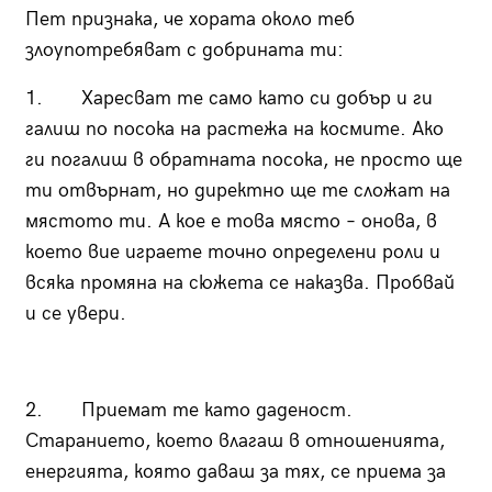
Пет признака, че хората около теб
злоупотребяват с добрината ти:
1. Харесват те само като си добър и ги
галиш по посока на растежа на космите. Ако
ги погалиш в обратната посока, не просто ще
ти отвърнат, но директно ще те сложат на
мястото ти. А кое е това място – онова, в
което вие играете точно определени роли и
всяка промяна на сюжета се наказва. Пробвай
и се увери.
2. Приемат те като даденост.
Старанието, което влагаш в отношенията,
енергията, която даваш за тях, се приема за