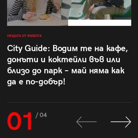
НЕЩАТА ОТ ЖИВОТА
City Guide: Водим те на кафе,
донъти и коктейли във или
близо до парк – май няма как
да е по-добър!
01
/ 04