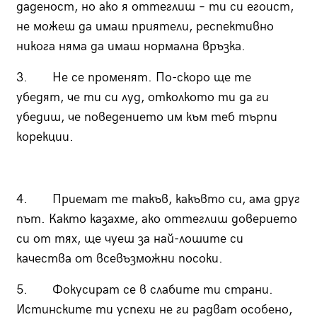
даденост, но ако я оттеглиш – ти си егоист,
не можеш да имаш приятели, респективно
никога няма да имаш нормална връзка.
3. Не се променят. По-скоро ще те
убедят, че ти си луд, отколкото ти да ги
убедиш, че поведението им към теб търпи
корекции.
4. Приемат те такъв, какъвто си, ама друг
път. Както казахме, ако оттеглиш доверието
си от тях, ще чуеш за най-лошите си
качества от всевъзможни посоки.
5. Фокусират се в слабите ти страни.
Истинските ти успехи не ги радват особено,