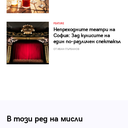
FEATURE
Непреходните театри на
София: Зад кулисите на
един по-различен спектакъл
ОТ ИВАН ПЪРВАНОВ
В този ред на мисли