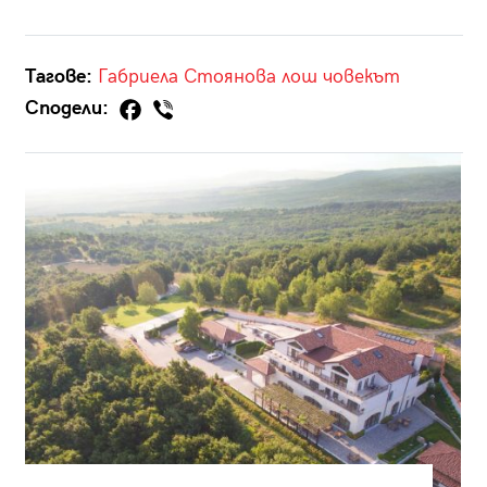
Тагове:
Габриела Стоянова
лош
човекът
Сподели: