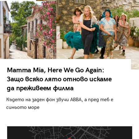
Mamma Mia, Here We Go Again:
Защо всяко лято отново искаме
да преживеем филма
Където на заден фон звучи ABBA, а пред теб е
синьото море