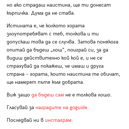
но ако страдаш наистина, ще ти донесат
кърпичка. Дума да не става.
Истината е, че колкото хората
злоупотребяват с теб, толкова и ти
допускаш това да се случва. Затова понякога
опитай да бъдеш „лош“, поиграй си, за да
видиш действително кой кой е, и не се
страхувай да покажеш, че имаш и друга
страна – хората, които наистина те обичат,
ще намерят пътя към добрата.
Виж защо
да бъдеш сам
не е толкова лошо.
Гласувай за
наградите на goguide
.
Последвай ни в
инстаграм
.