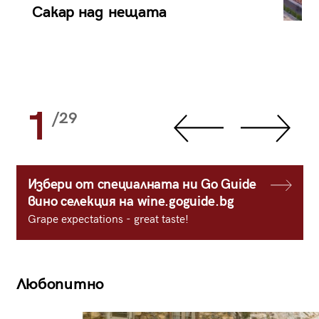
Сакар над нещата
1
/29
Избери от специалната ни Go Guide
вино селекция на wine.goguide.bg
Grape expectations - great taste!
Любопитно