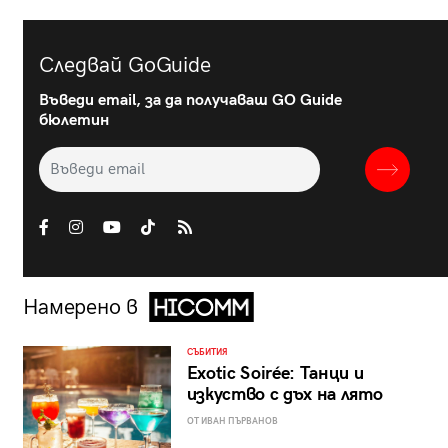
Следвай GoGuide
Въведи email, за да получаваш GO Guide
бюлетин
Намерено в
СЪБИТИЯ
Exotic Soirée: Танци и
изкуство с дъх на лято
ОТ ИВАН ПЪРВАНОВ