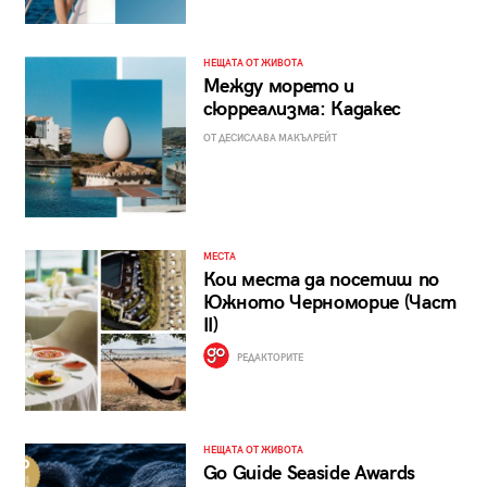
НЕЩАТА ОТ ЖИВОТА
Между морето и
сюрреализма: Кадакес
ОТ ДЕСИСЛАВА МАКЪЛРЕЙТ
МЕСТА
Кои места да посетиш по
Южното Черноморие (Част
II)
РЕДАКТОРИТЕ
НЕЩАТА ОТ ЖИВОТА
Go Guide Seaside Awards