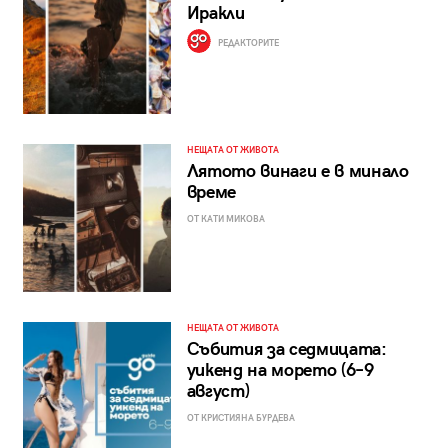
Иракли
РЕДАКТОРИТЕ
НЕЩАТА ОТ ЖИВОТА
Лятото винаги е в минало
време
ОТ КАТИ МИКОВА
НЕЩАТА ОТ ЖИВОТА
Събития за седмицата:
уикенд на морето (6–9
август)
ОТ КРИСТИЯНА БУРДЕВА