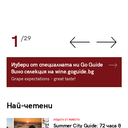
1
/29
Избери от специалната ни Go Guide
вино селекция на wine.goguide.bg
Grape expectations - great taste!
Най-четени
НЕЩАТА ОТ ЖИВОТА
Summer City Guide: 72 часа в