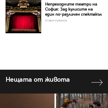
Непреходните театри на
София: Зад кулисите на
един по-различен спектакъл
ОТ ИВАН ПЪРВАНОВ
Нещата от живота