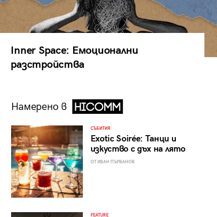
Inner Space: Емоционални
разстройства
Намерено в
СЪБИТИЯ
Exotic Soirée: Танци и
изкуство с дъх на лято
ОТ ИВАН ПЪРВАНОВ
FEATURE