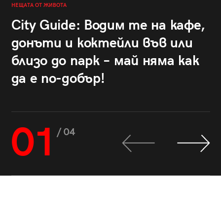
НЕЩАТА ОТ ЖИВОТА
City Guide: Водим те на кафе,
донъти и коктейли във или
близо до парк – май няма как
да е по-добър!
01
/ 04