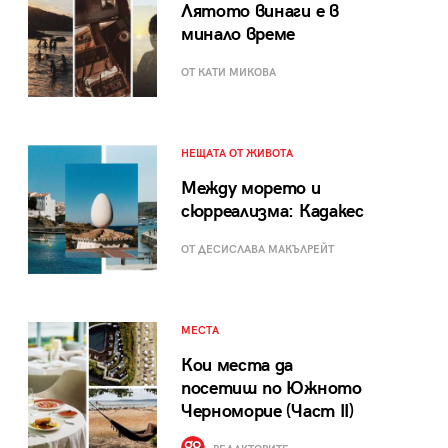
Лятото винаги е в
минало време
ОТ КАТИ МИКОВА
НЕЩАТА ОТ ЖИВОТА
Между морето и
сюрреализма: Кадакес
ОТ ДЕСИСЛАВА МАКЪЛРЕЙТ
МЕСТА
Кои места да
посетиш по Южното
Черноморие (Част II)