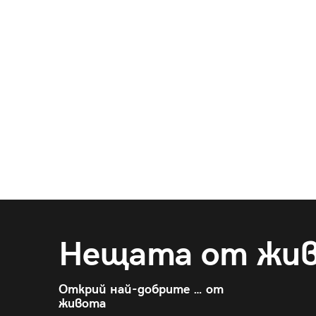
Нещата от жи
Открий най-добрите … от
живота