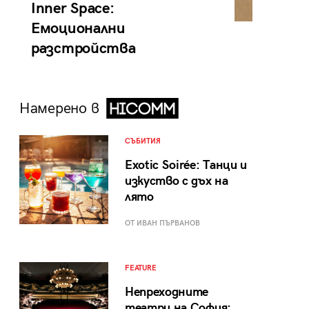
Inner Space:
Емоционални
разстройства
Намерено в
СЪБИТИЯ
Exotic Soirée: Танци и
изкуство с дъх на
лято
ОТ ИВАН ПЪРВАНОВ
FEATURE
Непреходните
театри на София: