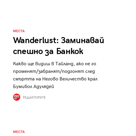
к
Tender is the Wine – Какво
чаша
се пие на Лазурния бряг
МЕСТА
Wanderlust: Заминавай
спешно за Банкок
29
/29
Какво ще видиш в Тайланд, ако не го
променят/забранят/подгонят след
смъртта на Негово Величество крал
Бумибол Адулядей
РЕДАКТОРИТЕ
МЕСТА