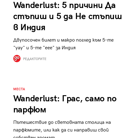
Wanderlust: 5 причини Да
стъпиш и 5 дa Не стъпиш
в Индия
Двупосочен билет и макро поглед към 5-те
"уау" и 5-те "еее" за Индия
РЕДАКТОРИТЕ
МЕСТА
Wanderlust: Грас, само по
парфюм
Пътешествие до световната столица на
парфюмите, или как да си направиш свой
собствен аромат