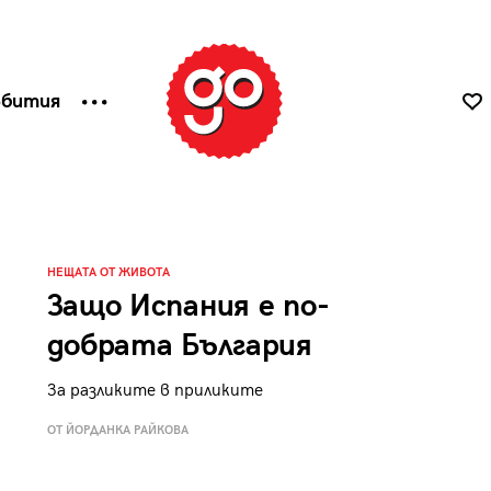
ъбития
НЕЩАТА ОТ ЖИВОТА
Защо Испания е по-
добрата България
За разликите в приликите
ОТ ЙОРДАНКА РАЙКОВА