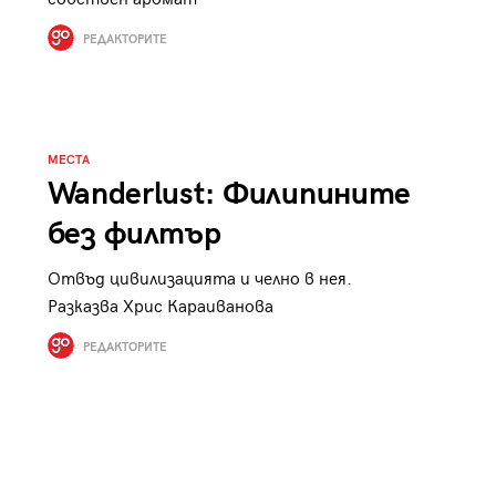
РЕДАКТОРИТЕ
МЕСТА
Wanderlust: Филипините
без филтър
Отвъд цивилизацията и челно в нея.
Разказва Хрис Караиванова
РЕДАКТОРИТЕ