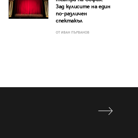
Зад кулисите на един
по-различен
спектакъл
ОТ ИВАН ПЪРВАНОВ