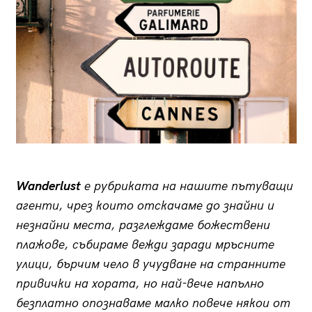
Wanderlust
е рубриката на нашите пътуващи
агенти, чрез които отскачаме до знайни и
незнайни места, разглеждаме божествени
плажове, събираме вежди заради мръсните
улици, бърчим чело в учудване на странните
привички на хората, но най-вече напълно
безплатно опознаваме малко повече някои от