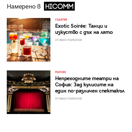
Намерено в
СЪБИТИЯ
Exotic Soirée: Танци и
изкуство с дъх на лято
ОТ ИВАН ПЪРВАНОВ
FEATURE
Непреходните театри на
София: Зад кулисите на
един по-различен спектакъл
ОТ ИВАН ПЪРВАНОВ