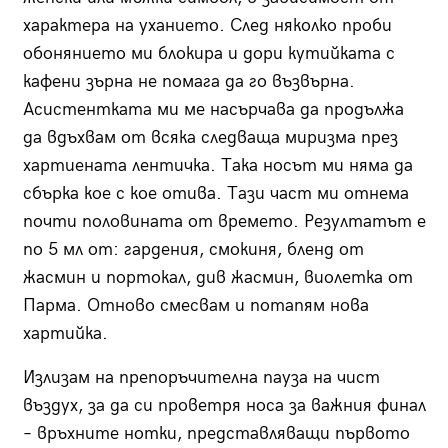
характера на уханието. След няколко проби
обонянието ми блокира и дори кутийката с
кафени зърна не помага да го възвърна.
Асистентката ми ме насърчава да продължа
да вдъхвам от всяка следваща миризма през
хартиената лентичка. Така носът ми няма да
сбърка кое с кое отива. Тази част ми отнема
почти половината от времето. Резултатът е
по 5 мл от: гардения, смокиня, бленд от
жасмин и портокал, див жасмин, виолетка от
Парма. Отново смесвам и потапям нова
хартийка.
Излизам на препоръчителна пауза на чист
въздух, за да си проветря носа за важния финал
– връхните нотки, представляващи първото