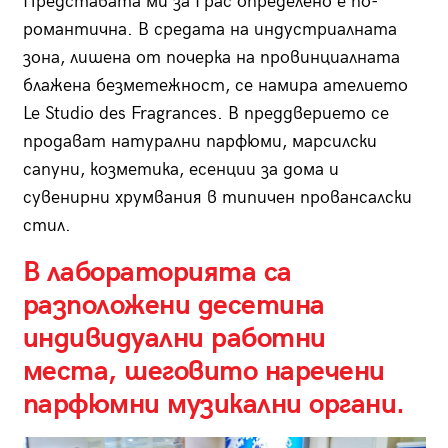
Представата ми за Грас определено е по-
романтична. В средата на индустриалната
зона, лишена от почерка на провинциалната
блажена безметежност, се намира ателието
Le Studio des Fragrances. В преддверието се
продават натурални парфюми, марсилски
сапуни, козметика, есенции за дома и
сувенирни хрумвания в типичен провансалски
стил.
В лабораторията са
разположени десетина
индивидуални работни
места, шеговито наречени
парфюмни музикални органи.