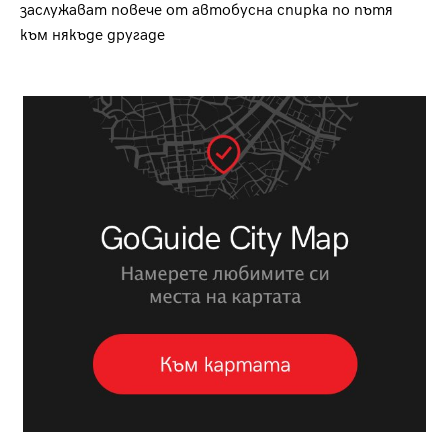
заслужават повече от автобусна спирка по пътя
към някъде другаде