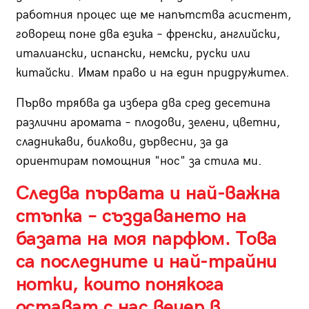
работния процес ще ме напътства асистент,
говорещ поне два езика – френски, английски,
италиански, испански, немски, руски или
китайски. Имам право и на един придружител.
Първо трябва да избера два сред десетина
различни аромата – плодови, зелени, цветни,
сладникави, билкови, дървесни, за да
ориентирам помощния "нос" за стила ми.
Следва първата и най-важна
стъпка – създаването на
базата на моя парфюм. Това
са последните и най-трайни
нотки, които понякога
остават с нас вечер в