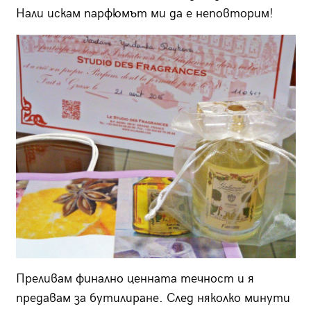
Нали искам парфюмът ми да е неповторим!
Преливам финално ценната течност и я
предавам за бутилиране. След няколко минути