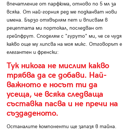
впечатление от парфюма, отново по 5 мл за
всяка. От най-горния ред ме подканват нови
имена. Бързо отхвърлям пет и вписвам в
рецептата ми портокал, последван от
грейпфрут. Споделям с "гуруто" ми, че се чудя
какво още му липсва на моя микс. Отговорът е
елегантен и френски:
Тук никога не мислим какво
трябва да се добави. Най-
важното е носът ти да
усеща, че всяка следваща
съставка пасва и не пречи на
създаденото.
Останалите компоненти ще запазя в тайна.