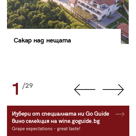
Сакар над нещата
1
/29
Избери от специалната ни Go Guide
вино селекция на wine.goguide.bg
Grape expectations - great taste!