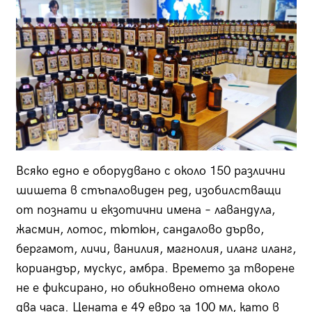
Всяко едно е оборудвано с около 150 различни
шишета в стъпаловиден ред, изобилстващи
от познати и екзотични имена – лавандула,
жасмин, лотос, тютюн, сандалово дърво,
бергамот, личи, ванилия, магнолия, иланг иланг,
кориандър, мускус, амбра. Времето за творене
не е фиксирано, но обикновено отнема около
два часа. Цената е 49 евро за 100 мл, като в