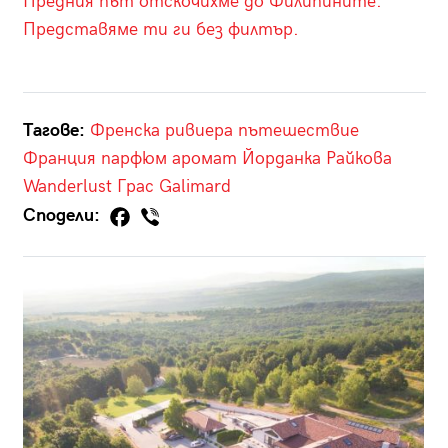
Предния път отскочихме до Филипините.
Представяме ти ги без филтър.
Тагове:
Френска ривиера
пътешествие
Франция
парфюм
аромат
Йорданка Райкова
Wanderlust
Грас
Galimard
Сподели: