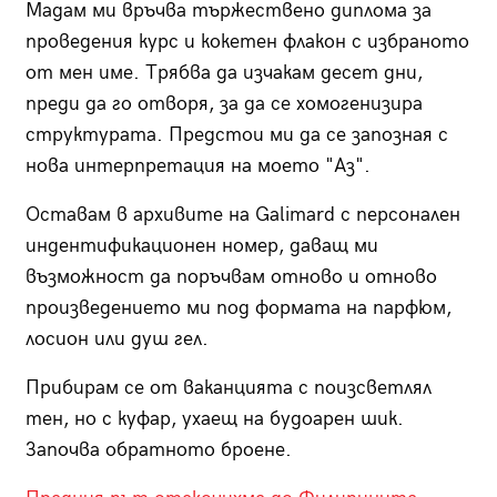
Мадам ми връчва тържествено диплома за
проведения курс и кокетен флакон с избраното
от мен име. Трябва да изчакам десет дни,
преди да го отворя, за да се хомогенизира
структурата. Предстои ми да се запозная с
нова интерпретация на моето "Аз".
Оставам в архивите на Galimard с персонален
индентификационен номер, даващ ми
възможност да поръчвам отново и отново
произведението ми под формата на парфюм,
лосион или душ гел.
Прибирам се от ваканцията с поизсветлял
тен, но с куфар, ухаещ на будоарен шик.
Започва обратното броене.