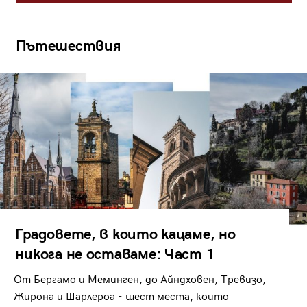
Пътешествия
Градовете, в които кацаме, но
никога не оставаме: Част 1
От Бергамо и Меминген, до Айндховен, Тревизо,
Жирона и Шарлероа - шест места, които