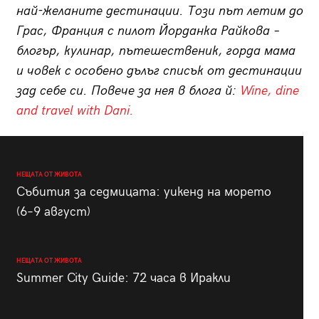
най-желаните дестинации. Този път летим до
Грас, Франция с пилот Йорданка Райкова –
блогър, кулинар, пътешественик, горда мама
и човек с особено дълъг списък от дестинации
зад себе си. Повече за нея в блога й:
Wine, dine
and travel with Dani.
НЕЩАТА ОТ ЖИВОТА
Събития за седмицата: уикенд на морето
(6–9 август)
НЕЩАТА ОТ ЖИВОТА
Summer City Guide: 72 часа в Иракли