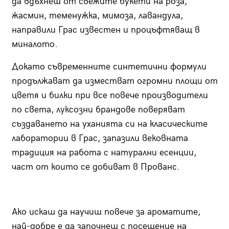
да вдъхнеш от свежите букети на розa,
жасмин, теменужка, мимоза, лавандула,
направили Грас известен и процъфтяващ в
миналото.
Докато съвременните синтетични формули
продължават да изместват огромни площи от
цветя и билки при все повече производители
по света, луксозни брандове поверяват
създаването на уханията си на класическите
лаборатории в Грас, запазили вековната
традиция на работа с натурални есенции,
част от които се добиват в Прованс.
Ако искаш да научиш повече за ароматите,
най-добре е да започнеш с посещение на