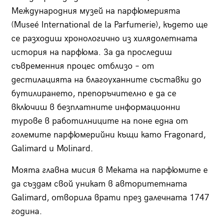
Международния музей на парфюмерията
(Museé International de la Parfumerie), където ще
се разходиш хронологично из хилядолетната
история на парфюма. За да проследиш
съвременния процес отблизо – от
дестилацията на благоуханните съставки до
бутилирането, препоръчително е да се
включиш в безплатните информационни
турове в работилниците на поне една от
големите парфюмерийни къщи като Fragonard,
Galimard и Molinard.
Моята главна мисия в Меката на парфюмите е
да създам свой уникат в авторитетната
Galimard, отворила врати през далечната 1747
година.