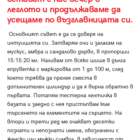
леглото и продължаваме да
усещаме по възглавницата си.
Основният съвет е да се доверя на
интуицията си. Затварям очи и залагам на
мускус, амбра и сандалово дърво, в пропорции
15:15:20 мл. Наливам от всяко шише в дълга
епруветка с маркировка от 1 до 100 м, след
което трябва да прелея сместа в
допълнителен цилиндър и да я върна обратно в
първата. Потапям тестерна лентичка в
базата и заедно с нея пристъпвам към
търсенето на елементите на сърцето. На
втори и трети ред ме очакват десетки
познати и непознати имена, обозначени с
женски или мъжки символ, в зависимост от