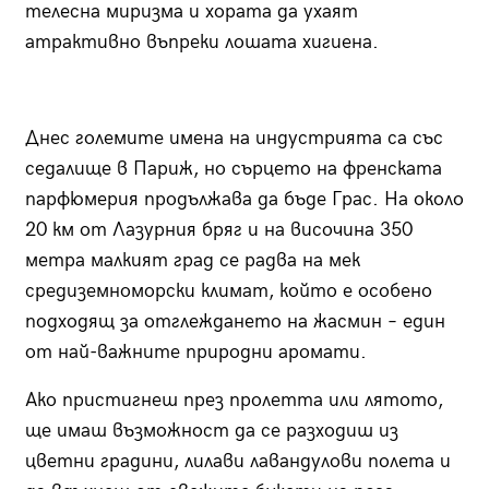
телесна миризма и хората да ухаят
атрактивно въпреки лошата хигиена.
Днес големите имена на индустрията са със
седалище в Париж, но сърцето на френската
парфюмерия продължава да бъде Грас. На около
20 км от Лазурния бряг и на височина 350
метра малкият град се радва на мек
средиземноморски климат, който е особено
подходящ за отглеждането на жасмин – един
от най-важните природни аромати.
Ако пристигнеш през пролетта или лятото,
ще имаш възможност да се разходиш из
цветни градини, лилави лавандулови полета и