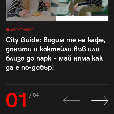
НЕЩАТА ОТ ЖИВОТА
City Guide: Водим те на кафе,
донъти и коктейли във или
близо до парк – май няма как
да е по-добър!
01
/ 04