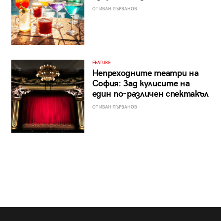
ОТ ИВАН ПЪРВАНОВ
FEATURE
Непреходните театри на
София: Зад кулисите на
един по-различен спектакъл
ОТ ИВАН ПЪРВАНОВ