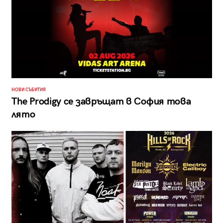
НОВИ СЪБИТИЯ
The Prodigy се завръщат в София това
лято