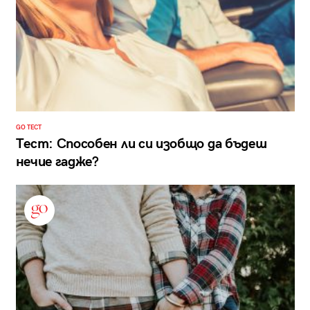
GO ТЕСТ
Тест: Способен ли си изобщо да бъдеш
нечие гадже?