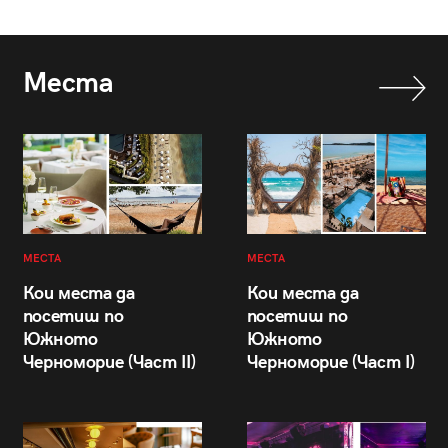
Места
МЕСТА
МЕСТА
Кои места да
Кои места да
посетиш по
посетиш по
Южното
Южното
Черноморие (Част II)
Черноморие (Част I)