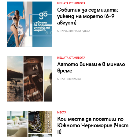
НЕЩАТА ОТ ЖИВОТА
Събития за седмицата:
уикенд на морето (6–9
август)
ОТ КРИСТИЯНА БУРДЕВА
НЕЩАТА ОТ ЖИВОТА
Лятото винаги е в минало
време
ОТ КАТИ МИКОВА
МЕСТА
Кои места да посетиш по
Южното Черноморие (Част
II)