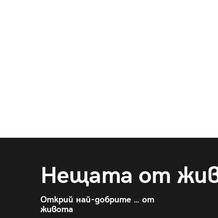
Нещата от жи
Открий най-добрите … от
живота