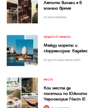
Лятото винаги е в
минало време
ОТ КАТИ МИКОВА
НЕЩАТА ОТ ЖИВОТА
Между морето и
сюрреализма: Кадакес
ОТ ДЕСИСЛАВА МАКЪЛРЕЙТ
МЕСТА
Кои места да
посетиш по Южното
Черноморие (Част II)