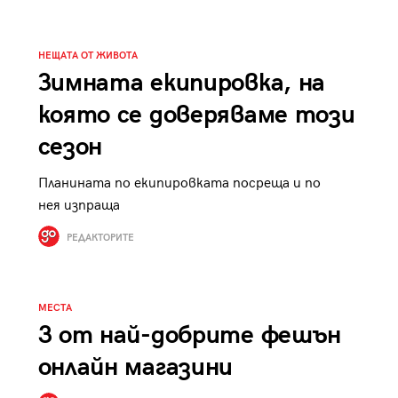
к
Tender is the Wine – Какво
чаша
се пие на Лазурния бряг
НЕЩАТА ОТ ЖИВОТА
Зимната екипировка, на
която се доверяваме този
сезон
29
/29
Планината по екипировката посреща и по
нея изпраща
РЕДАКТОРИТЕ
МЕСТА
3 от най-добрите фешън
онлайн магазини