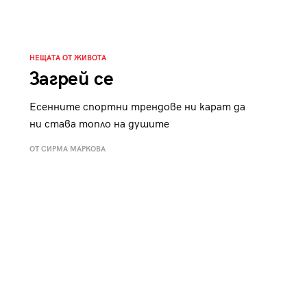
НЕЩАТА ОТ ЖИВОТА
Загрей се
Есенните спортни трендове ни карат да
ни става топло на душите
ОТ СИРМА МАРКОВА