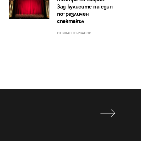
Зад кулисите на един
по-различен
спектакъл
ОТ ИВАН ПЪРВАНОВ