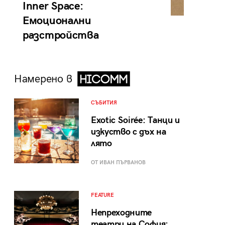
Inner Space:
Емоционални
разстройства
Намерено в
СЪБИТИЯ
Exotic Soirée: Танци и
изкуство с дъх на
лято
ОТ ИВАН ПЪРВАНОВ
FEATURE
Непреходните
театри на София: