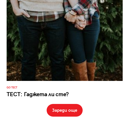
GO ТЕСТ
ТЕСТ: Гаджета ли сте?
Зареди още