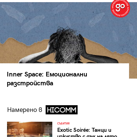
Inner Space: Емоционални
разстройства
Намерено в
СЪБИТИЯ
Exotic Soirée: Танци и
изкуство с дъх на лято