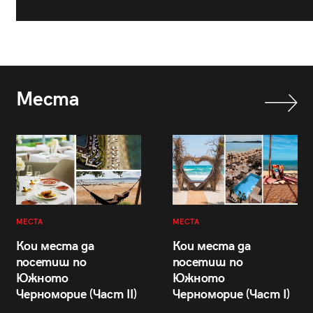
Места
МЕСТА
МЕСТА
Кои места да
Кои места да
посетиш по
посетиш по
Южното
Южното
Черноморие (Част II)
Черноморие (Част I)