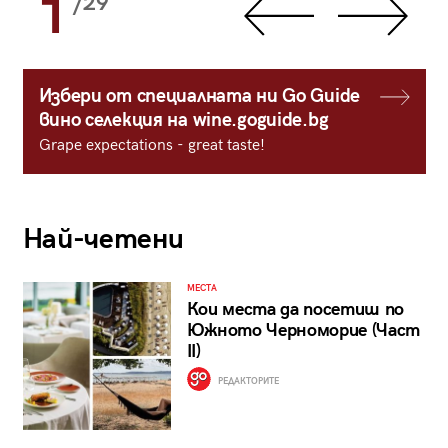
1
/29
Избери от специалната ни Go Guide
вино селекция на wine.goguide.bg
Grape expectations - great taste!
Най-четени
МЕСТА
Кои места да посетиш по
Южното Черноморие (Част
II)
РЕДАКТОРИТЕ