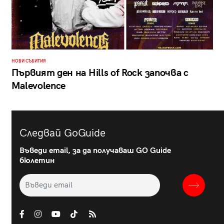
НОВИ СЪБИТИЯ
Първият ден на Hills of Rock започва с
Malevolence
Следвай GoGuide
Въведи email, за да получаваш GO Guide
бюлетин