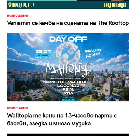
НОВИ СЪБИТИЯ
Veniamin се качва на сцената на The Rooftop
НОВИ СЪБИТИЯ
Walltopia те кани на 13-часово парти с
басейн, гледка и много музика