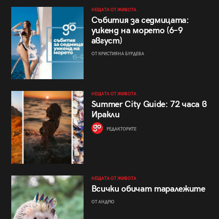
НЕЩАТА ОТ ЖИВОТА
Събития за седмицата:
уикенд на морето (6–9
август)
ОТ КРИСТИЯНА БУРДЕВА
НЕЩАТА ОТ ЖИВОТА
Summer City Guide: 72 часа в
Иракли
РЕДАКТОРИТЕ
НЕЩАТА ОТ ЖИВОТА
Всички обичат таралежите
ОТ АНДРЮ