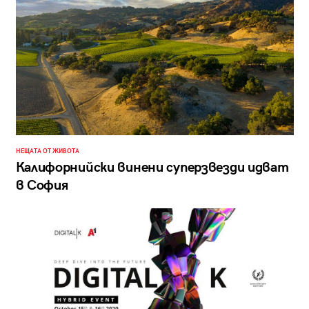
НЕЩАТА ОТ ЖИВОТА
Калифорнийски винени суперзвезди идват
в София