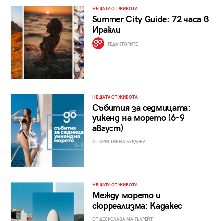
НЕЩАТА ОТ ЖИВОТА
Summer City Guide: 72 часа в
Иракли
РЕДАКТОРИТЕ
НЕЩАТА ОТ ЖИВОТА
Събития за седмицата:
уикенд на морето (6–9
август)
ОТ КРИСТИЯНА БУРДЕВА
НЕЩАТА ОТ ЖИВОТА
Между морето и
сюрреализма: Кадакес
ОТ ДЕСИСЛАВА МАКЪЛРЕЙТ