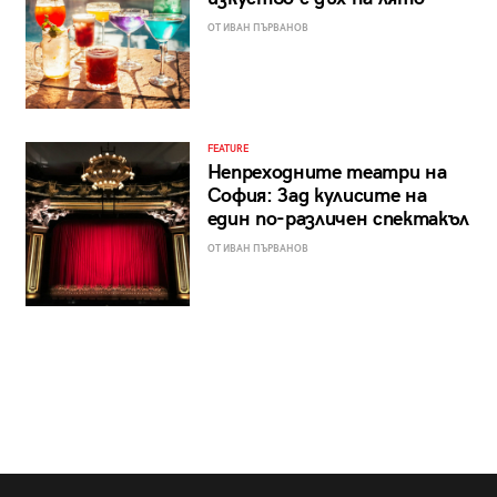
ОТ ИВАН ПЪРВАНОВ
FEATURE
Непреходните театри на
София: Зад кулисите на
един по-различен спектакъл
ОТ ИВАН ПЪРВАНОВ