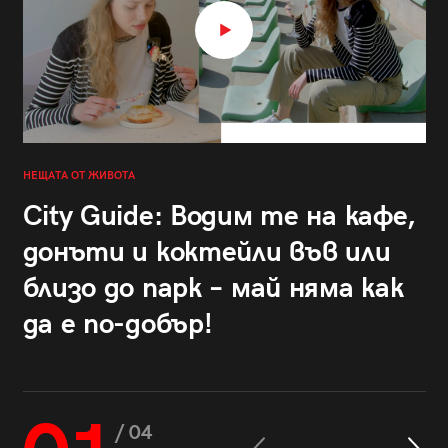
НЕЩАТА ОТ ЖИВОТА
City Guide: Водим те на кафе,
донъти и коктейли във или
близо до парк – май няма как
да е по-добър!
/ 04