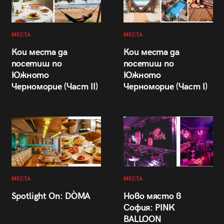
МЕСТА
МЕСТА
Кои места да
Кои места да
посетиш по
посетиш по
Южното
Южното
Черноморие (Част II)
Черноморие (Част I)
МЕСТА
МЕСТА
Spotlight On: DÒMA
Ново място в
София: PINK
BALLOON