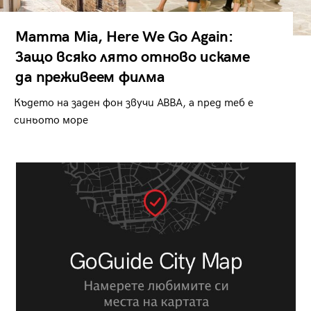
Mamma Mia, Here We Go Again:
Защо всяко лято отново искаме
да преживеем филма
Където на заден фон звучи ABBA, а пред теб е
синьото море