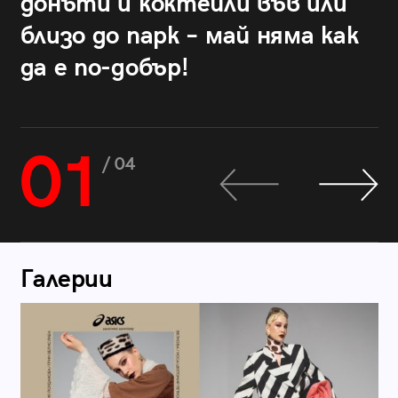
донъти и коктейли във или
близо до парк – май няма как
да е по-добър!
01
/ 04
Галерии