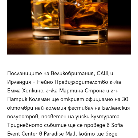
Посланиците на Великобритания, САЩ и
Ирландия – Нейно Превъзходителство г-жа
Емма Хопкинс, г-жа Мартина Стронг и г-н
Патрик Колеман ще открият официално на 30
октомври най-големия фестивал на Балканския
полуостров, посветен на уиски културата.
Тридневното събитие ще се проведе в Sofia
Event Center в Paradise Mall, който ще бъде