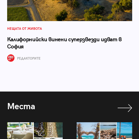
НЕЩАТА ОТ ЖИВОТА
Калифорнийски винени суперзвезди идват в
София
РЕДАКТОРИТЕ
Места