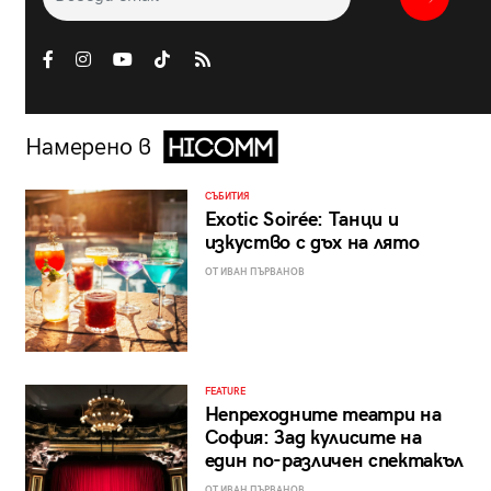
Намерено в
СЪБИТИЯ
Exotic Soirée: Танци и
изкуство с дъх на лято
ОТ ИВАН ПЪРВАНОВ
FEATURE
Непреходните театри на
София: Зад кулисите на
един по-различен спектакъл
ОТ ИВАН ПЪРВАНОВ