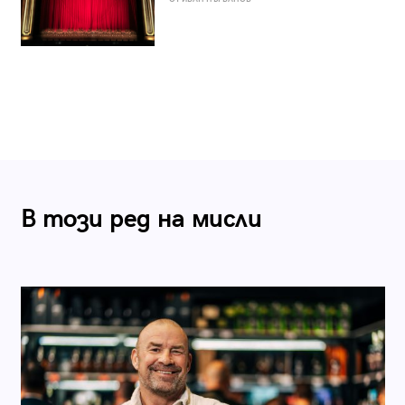
В този ред на мисли