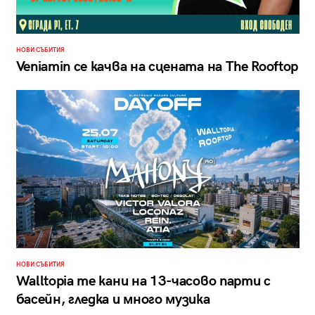
НОВИ СЪБИТИЯ
Veniamin се качва на сцената на The Rooftop
НОВИ СЪБИТИЯ
Walltopia те кани на 13-часово парти с
басейн, гледка и много музика