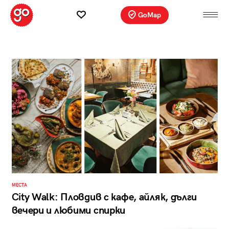
GoMap
МЕСТА
City Walk: Пловдив с кафе, айляк, дълги
вечери и любими спирки