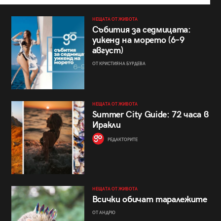
НЕЩАТА ОТ ЖИВОТА
Събития за седмицата:
уикенд на морето (6–9
август)
ОТ КРИСТИЯНА БУРДЕВА
НЕЩАТА ОТ ЖИВОТА
Summer City Guide: 72 часа в
Иракли
РЕДАКТОРИТЕ
НЕЩАТА ОТ ЖИВОТА
Всички обичат таралежите
ОТ АНДРЮ