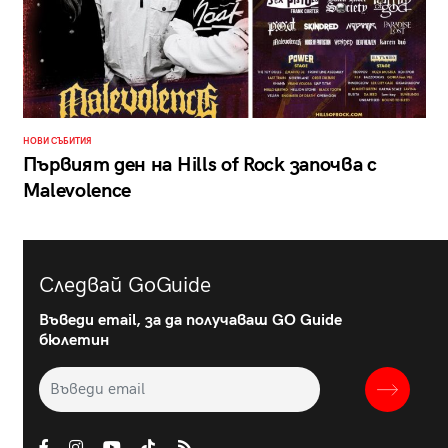
НОВИ СЪБИТИЯ
Първият ден на Hills of Rock започва с
Malevolence
Следвай GoGuide
Въведи email, за да получаваш GO Guide
бюлетин