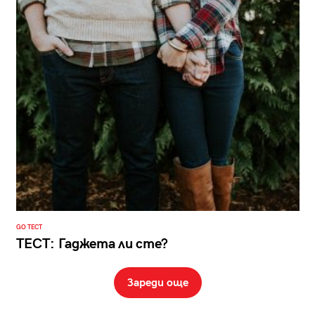
GO ТЕСТ
ТЕСТ: Гаджета ли сте?
Зареди още