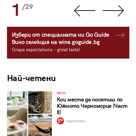
1
/29
Избери от специалната ни Go Guide
вино селекция на wine.goguide.bg
Grape expectations - great taste!
Най-четени
МЕСТА
Кои места да посетиш по
Южното Черноморие (Част
II)
РЕДАКТОРИТЕ