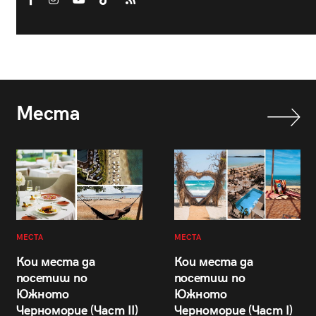
Места
МЕСТА
МЕСТА
Кои места да
Кои места да
посетиш по
посетиш по
Южното
Южното
Черноморие (Част II)
Черноморие (Част I)