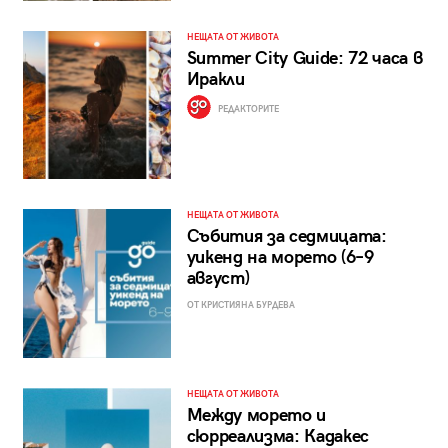
НЕЩАТА ОТ ЖИВОТА
Summer City Guide: 72 часа в
Иракли
РЕДАКТОРИТЕ
НЕЩАТА ОТ ЖИВОТА
Събития за седмицата:
уикенд на морето (6–9
август)
ОТ КРИСТИЯНА БУРДЕВА
НЕЩАТА ОТ ЖИВОТА
Между морето и
сюрреализма: Кадакес