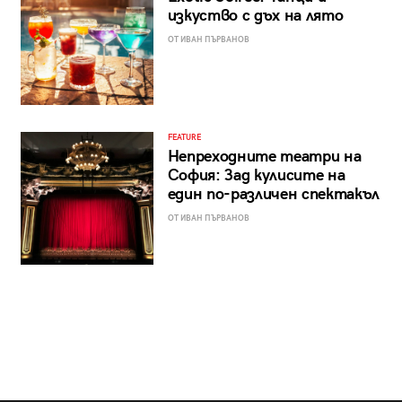
изкуство с дъх на лято
ОТ ИВАН ПЪРВАНОВ
FEATURE
Непреходните театри на
София: Зад кулисите на
един по-различен спектакъл
ОТ ИВАН ПЪРВАНОВ