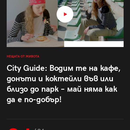
НЕЩАТА ОТ ЖИВОТА
City Guide: Водим те на кафе,
донъти и коктейли във или
близо до парк – май няма как
да е по-добър!