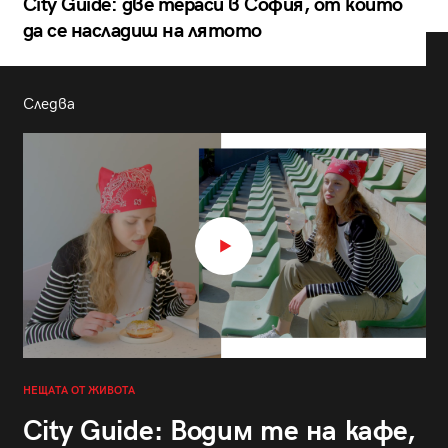
City Guide: две тераси в София, от които
да се насладиш на лятото
Следва
НЕЩАТА ОТ ЖИВОТА
City Guide: Водим те на кафе,