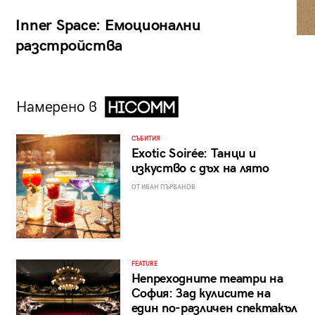
Inner Space: Емоционални
разстройства
Намерено в
СЪБИТИЯ
Exotic Soirée: Танци и
изкуство с дъх на лято
ОТ ИВАН ПЪРВАНОВ
FEATURE
Непреходните театри на
София: Зад кулисите на
един по-различен спектакъл