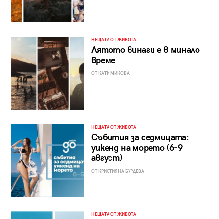
НЕЩАТА ОТ ЖИВОТА
Лятото винаги е в минало
време
ОТ КАТИ МИКОВА
НЕЩАТА ОТ ЖИВОТА
Събития за седмицата:
уикенд на морето (6–9
август)
ОТ КРИСТИЯНА БУРДЕВА
НЕЩАТА ОТ ЖИВОТА