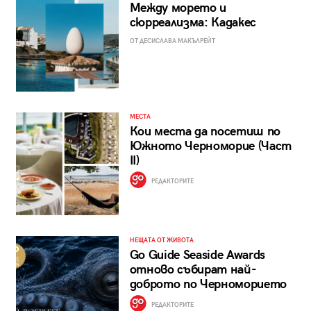
Между морето и
сюрреализма: Кадакес
ОТ ДЕСИСЛАВА МАКЪЛРЕЙТ
МЕСТА
Кои места да посетиш по
Южното Черноморие (Част
II)
РЕДАКТОРИТЕ
НЕЩАТА ОТ ЖИВОТА
Go Guide Seaside Awards
отново събират най-
доброто по Черноморието
РЕДАКТОРИТЕ