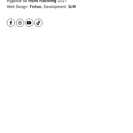
Издание на
HiEnd Publishing
2021
Web Design:
Fiction
, Development:
SLM