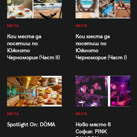
МЕСТА
МЕСТА
Кои места да
Кои места да
посетиш по
посетиш по
Южното
Южното
Черноморие (Част II)
Черноморие (Част I)
МЕСТА
МЕСТА
Spotlight On: DÒMA
Ново място в
София: PINK