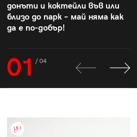
донъти и коктейли във или
близо до парк – май няма как
да е по-добър!
01
/ 04