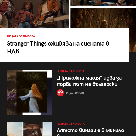
НЕЩАТА ОТ ЖИВОТА
Stranger Things оживява на сцената в
НДК
НЕЩАТА ОТ ЖИВОТА
„Приложна магия“ идва за
първи път на български
РЕДАКТОРИТЕ
НЕЩАТА ОТ ЖИВОТА
Лятото винаги е в минало