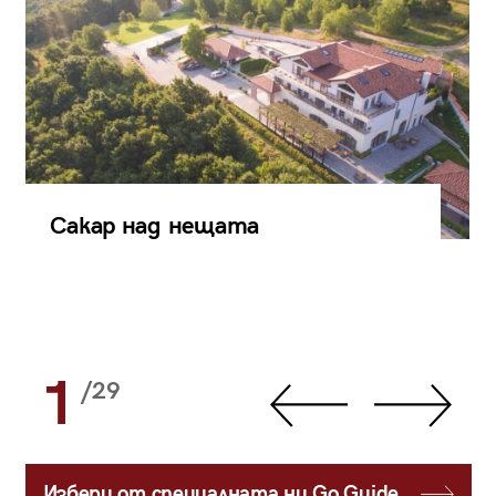
Сакар над нещата
1
/29
Избери от специалната ни Go Guide