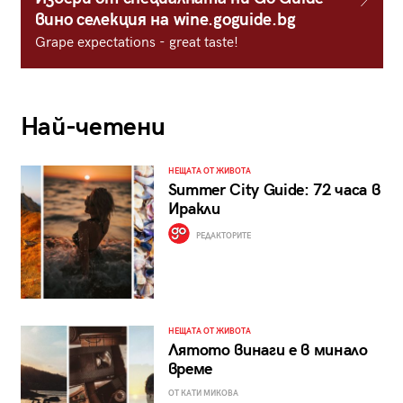
вино селекция на wine.goguide.bg
Grape expectations - great taste!
Най-четени
НЕЩАТА ОТ ЖИВОТА
Summer City Guide: 72 часа в
Иракли
РЕДАКТОРИТЕ
НЕЩАТА ОТ ЖИВОТА
Лятото винаги е в минало
време
ОТ КАТИ МИКОВА