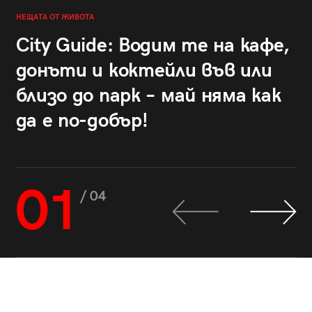
НЕЩАТА ОТ ЖИВОТА
City Guide: Водим те на кафе,
донъти и коктейли във или
близо до парк – май няма как
да е по-добър!
01
/ 04