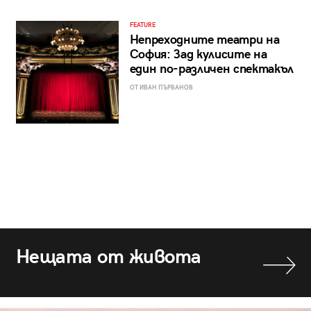
FEATURE
Непреходните театри на
София: Зад кулисите на
един по-различен спектакъл
ОТ ИВАН ПЪРВАНОВ
Нещата от живота