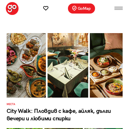
GoMap
МЕСТА
City Walk: Пловдив с кафе, айляк, дълги
вечери и любими спирки