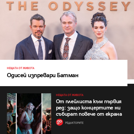
НЕЩАТА ОТ ЖИВОТА
Одисей изпревари Батман
НЕЩАТА ОТ ЖИВОТА
От плейлиста към първия
ред: защо концертите ни
събират повече от екрана
РЕДАКТОРИТЕ