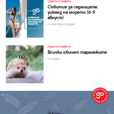
НЕЩАТА ОТ ЖИВОТА
Събития за седмицата:
уикенд на морето (6–9
август)
ОТ КРИСТИЯНА БУРДЕВА
НЕЩАТА ОТ ЖИВОТА
Всички обичат таралежите
ОТ АНДРЮ