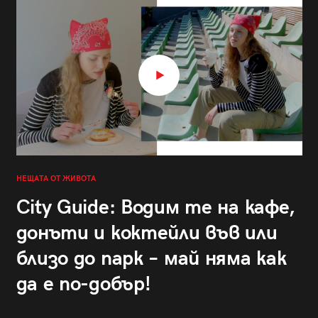
НЕЩАТА ОТ ЖИВОТА
City Guide: Водим те на кафе,
донъти и коктейли във или
близо до парк – май няма как
да е по-добър!