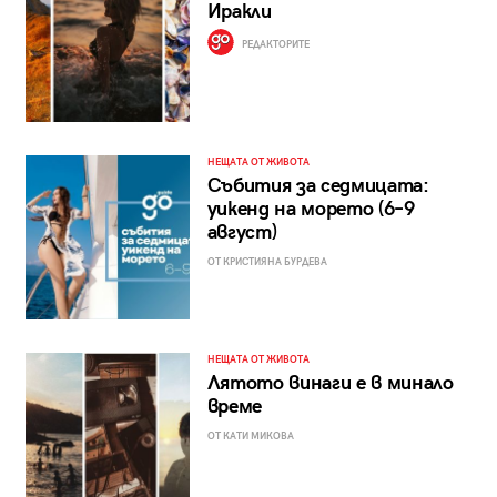
Иракли
РЕДАКТОРИТЕ
НЕЩАТА ОТ ЖИВОТА
Събития за седмицата:
уикенд на морето (6–9
август)
ОТ КРИСТИЯНА БУРДЕВА
НЕЩАТА ОТ ЖИВОТА
Лятото винаги е в минало
време
ОТ КАТИ МИКОВА