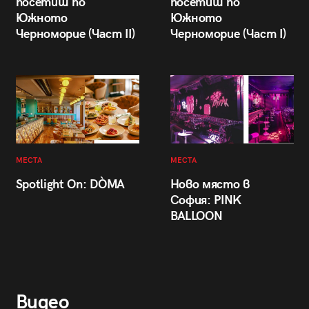
посетиш по
посетиш по
Южното
Южното
Черноморие (Част II)
Черноморие (Част I)
МЕСТА
МЕСТА
Spotlight On: DÒMA
Ново място в
София: PINK
BALLOON
Видео