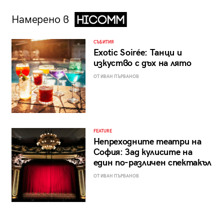
Намерено в
СЪБИТИЯ
Exotic Soirée: Танци и
изкуство с дъх на лято
ОТ ИВАН ПЪРВАНОВ
FEATURE
Непреходните театри на
София: Зад кулисите на
един по-различен спектакъл
ОТ ИВАН ПЪРВАНОВ