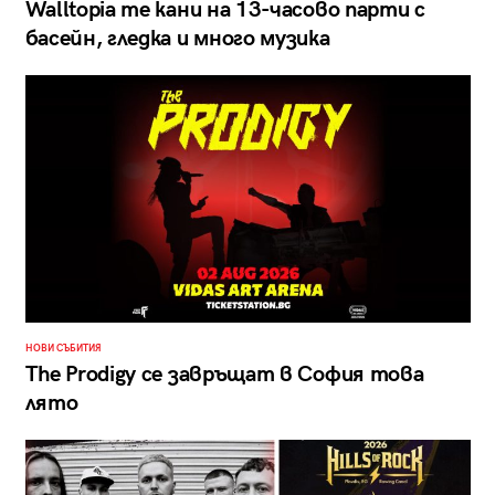
Walltopia те кани на 13-часово парти с
басейн, гледка и много музика
НОВИ СЪБИТИЯ
The Prodigy се завръщат в София това
лято