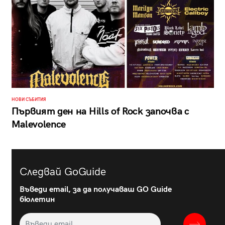
НОВИ СЪБИТИЯ
Първият ден на Hills of Rock започва с
Malevolence
Следвай GoGuide
Въведи email, за да получаваш GO Guide
бюлетин