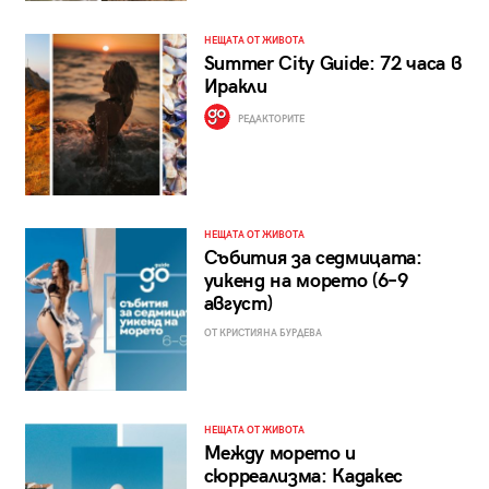
НЕЩАТА ОТ ЖИВОТА
Summer City Guide: 72 часа в
Иракли
РЕДАКТОРИТЕ
НЕЩАТА ОТ ЖИВОТА
Събития за седмицата:
уикенд на морето (6–9
август)
ОТ КРИСТИЯНА БУРДЕВА
НЕЩАТА ОТ ЖИВОТА
Между морето и
сюрреализма: Кадакес