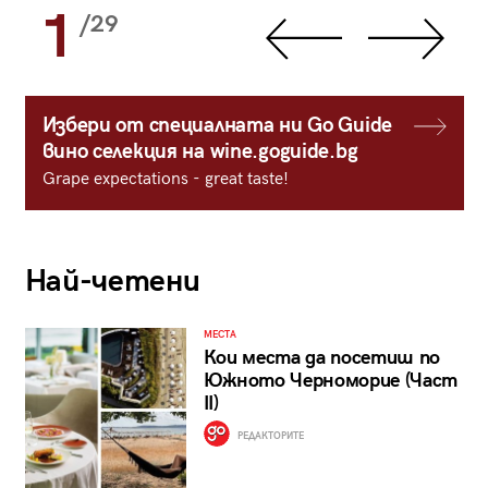
1
/29
Избери от специалната ни Go Guide
вино селекция на wine.goguide.bg
Grape expectations - great taste!
Най-четени
МЕСТА
Кои места да посетиш по
Южното Черноморие (Част
II)
РЕДАКТОРИТЕ