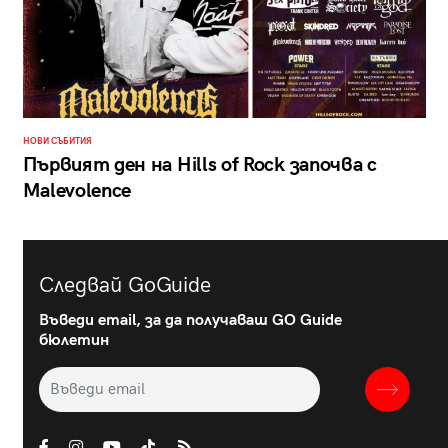
НОВИ СЪБИТИЯ
Първият ден на Hills of Rock започва с
Malevolence
Следвай GoGuide
Въведи email, за да получаваш GO Guide
бюлетин