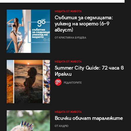
НЕЩАТА ОТ ЖИВОТА
Събития за седмицата:
уикенд на морето (6–9
август)
ОТ КРИСТИЯНА БУРДЕВА
НЕЩАТА ОТ ЖИВОТА
Summer City Guide: 72 часа в
Иракли
РЕДАКТОРИТЕ
НЕЩАТА ОТ ЖИВОТА
Всички обичат таралежите
ОТ АНДРЮ