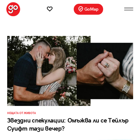
GoMap
НЕЩАТА ОТ ЖИВОТА
Звездни спекулации: Омъжва ли се Tейлър
Суифт тази вечер?