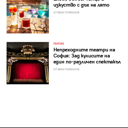
изкуство с дъх на лято
ОТ ИВАН ПЪРВАНОВ
FEATURE
Непреходните театри на
София: Зад кулисите на
един по-различен спектакъл
ОТ ИВАН ПЪРВАНОВ