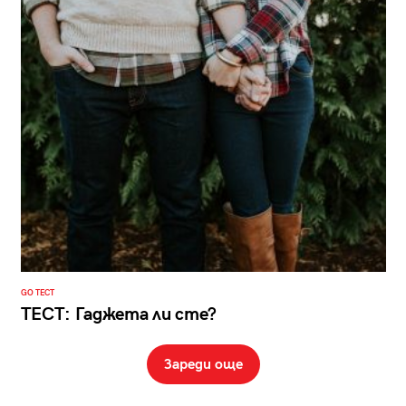
GO ТЕСТ
ТЕСТ: Гаджета ли сте?
Зареди още