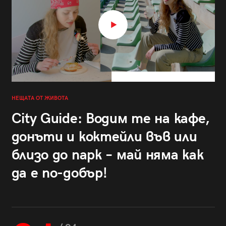
НЕЩАТА ОТ ЖИВОТА
City Guide: Водим те на кафе,
донъти и коктейли във или
близо до парк – май няма как
да е по-добър!