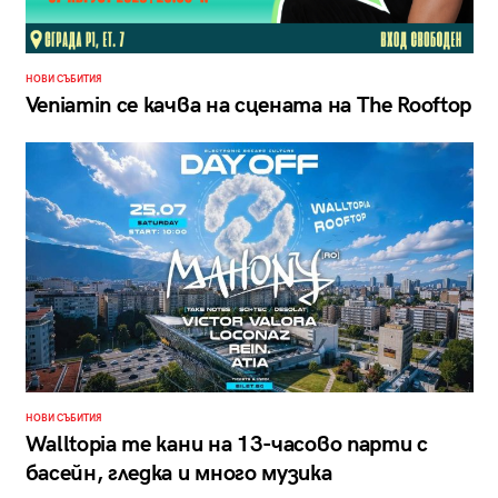
НОВИ СЪБИТИЯ
Veniamin се качва на сцената на The Rooftop
НОВИ СЪБИТИЯ
Walltopia те кани на 13-часово парти с
басейн, гледка и много музика