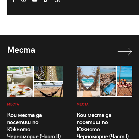
Места
МЕСТА
МЕСТА
Кои места да
Кои места да
посетиш по
посетиш по
Южното
Южното
Черноморие (Част II)
Черноморие (Част I)