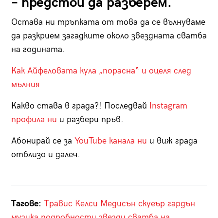
– предстои да разберем.
Остава ни тръпката от това да се вълнуваме
да разкрием загадките около звездната сватба
на годината.
Как Айфеловата кула „порасна“ и оцеля след
мълния
Какво става в града?! Последвай
Instagram
профила ни
и разбери пръв.
Абонирай се за
YouTube канала ни
и виж града
отблизо и далеч.
Тагове:
Травис Келси
Медисън скуеър гардън
музика
подробности
звезди
сватба на