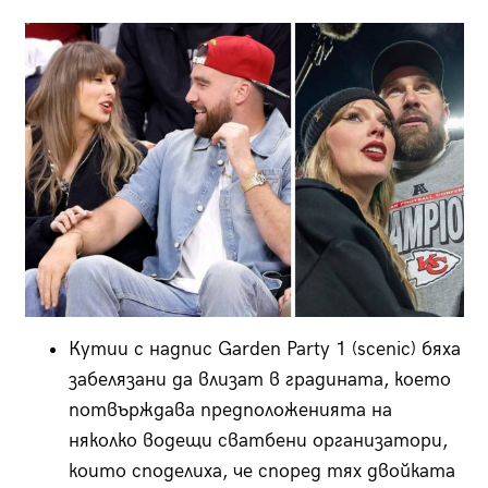
Кутии с надпис Garden Party 1 (scenic) бяха
забелязани да влизат в градината, което
потвърждава предположенията на
няколко водещи сватбени организатори,
които споделиха, че според тях двойката