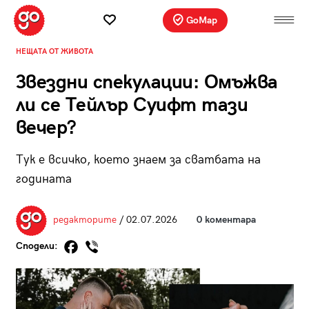
GoMap
НЕЩАТА ОТ ЖИВОТА
Звездни спекулации: Омъжва
ли се Tейлър Суифт тази
вечер?
Тук е всичко, което знаем за сватбата на
годината
редакторите
/ 02.07.2026
0 коментара
Сподели: