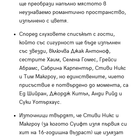
ще преобрази напълно мястото в
неузнаваемо романтично пространство,
изпълнено с цветя.
Според слуховете списъкът с гости,
който със сигурност ще бъде изпълнен
със звезди, включва Джак Антоноф,
сестрите Хаим, Селена Гомес, Грейси
Абрамс, Сабрина Карпентър, Стиви Никс
и Тим Макгроу, но единствените, чието
присъствие е потвърдено до момента, са
Ед Шийран, Джордж Китъл, Анди Рийд и
Суки Уотърхаус.
Източници твърдят, че Стиви Никс и
Макгроу (за когото Суифт изпя първия си
хит на 16-годишна възраст) ще излязат