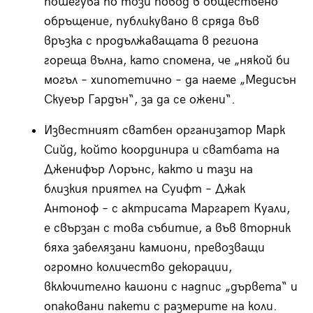
пошегува по този повод в обществено
обръщение, публикувано в сряда във
връзка с продължаващата в региона
гореща вълна, като спомена, че „някой би
могъл – хипотетично – да наеме „Медисън
Скуеър Гардън“, за да се ожени“.
Известният сватбен организатор Марк
Сийд, който координира и сватбата на
Дженифър Лорънс, както и тази на
близкия приятел на Суифт – Джак
Антоноф – с актрисата Маргарет Куали,
е свързан с това събитие, а във вторник
бяха забелязани камиони, превозващи
огромно количество декорации,
включително кашони с надпис „дървета“ и
опаковани пакети с размерите на коли.