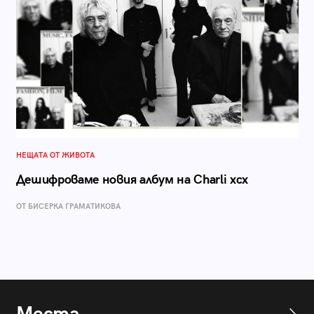
НЕЩАТА ОТ ЖИВОТА
Дешифроваме новия албум на Charli xcx
ОТ БИСЕРКА ГРАМАТИКОВА