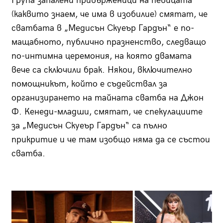
Група запалени привърженици на певицата
(каквито знаем, че има в изобилие) смятат, че
сватбата в „Медисън Скуеър Гардън“ е по-
мащабното, публично празненство, следващо
по-интимна церемония, на която двамата
вече са сключили брак. Някои, включително
помощникът, който е съдействал за
организирането на тайната сватба на Джон
Ф. Кенеди-младши, смятат, че спекулациите
за „Медисън Скуеър Гардън“ са пълно
прикритие и че там изобщо няма да се състои
сватба.