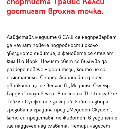
спортиста Травис Келси
достигат връхна точка.
Лайфстайл медиите в САЩ се надпреварват
да научат повече подробности около
звездното събитие, а феновете се стичат
към Ню Йорк. Целият свят се вълнува да
разбере повече – дори тези, които не са
почитатели. Според Асошиейтед прес
двойката ще се венчае в „Медисън Скуеър
Гардън“ тази вечер. В песента The Lucky One
Тейлър Суифт пее за герой, който избира
„розовата градина пред „Медисън Скуеър“,
като си представя, че животът в уединение
ще надделее над славата. Четиринадесет