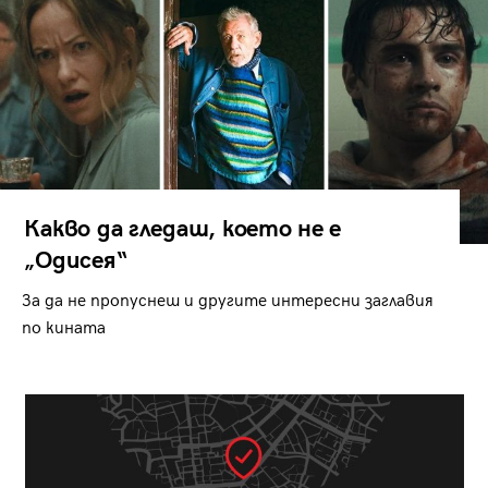
Какво да гледаш, което не е
„Одисея“
За да не пропуснеш и другите интересни заглавия
по кината