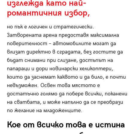
изглежда като най-
романтичния избор,
но пък е логичен и стратегически.
Затворената арена предоставя максимална
поверителност – автомобилите могат да
влизат директно в сградата, без гостите да
бъдат снимани при слизане, достъпът на
папараци и дори новинарски хеликоптери,
които да заснемат каквото и да било, е почти
невъзможен. Освен това мястото е
достатъчно голямо да побере всички, поканени
на сватбата, и може напълно да се преобрази
по желание на младоженците.
Кое от всичко това е истина