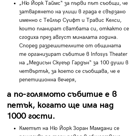
„Ню Йорк Таймс“ за първи път съобщи, че
затварянето на улици в града е свързано
именно с Tейлър Суифт и Травис Келси,
които планират сватбата си, откакто се
сгодиха през август миналата година.
Според разрешителните от общината
те организират събитие в Infosys Theater
на „Медисън Скуеър Гардън“ за 100 души в
четвъртък, за което се съобщава, че е
репетиционна вечеря,
а по-голямото събитие е в
петък, когато ще има над
1000 гости.
Кметът на Ню Йорк Зоран Мамдани се