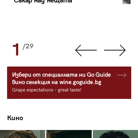
Сакар над нещата
1
/29
Избери от специалната ни Go Guide
вино селекция на wine.goguide.bg
Grape expectations - great taste!
Кино