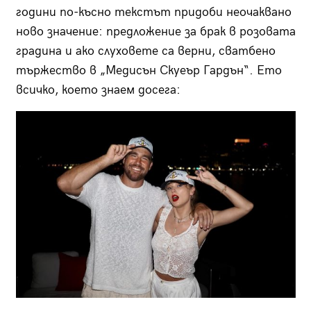
години по-късно текстът придоби неочаквано
ново значение: предложение за брак в розовата
градина и ако слуховете са верни, сватбено
тържество в „Медисън Скуеър Гардън“. Ето
всичко, което знаем досега: