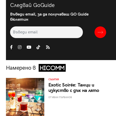
Следвай GoGuide
Въведи email, за да получаваш GO Guide
бюлетин
Намерено в
СЪБИТИЯ
Exotic Soirée: Танци и
изкуство с дъх на лято
ОТ ИВАН ПЪРВАНОВ