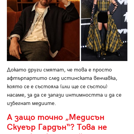
Докато други смятат, че това е просто
афтърпартито след истинската венчавка,
която се е състояла (или ще се състои)
насаме, за да се запази интимността и да се
избегнат медиите.
А защо точно „Медисън
Скуеър Гардън“? Това не