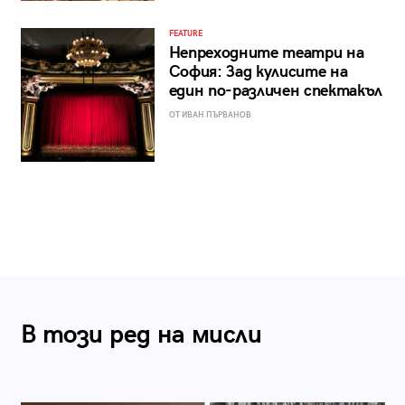
FEATURE
Непреходните театри на
София: Зад кулисите на
един по-различен спектакъл
ОТ ИВАН ПЪРВАНОВ
В този ред на мисли