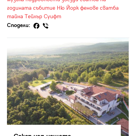
годината
събитие
Ню Йорк
фенове
сватба
тайна
Tейлър Суифт
Сподели: