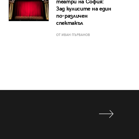
театри на София:
Зад кулисите на един
по-различен
спектакъл
ОТ ИВАН ПЪРВАНОВ