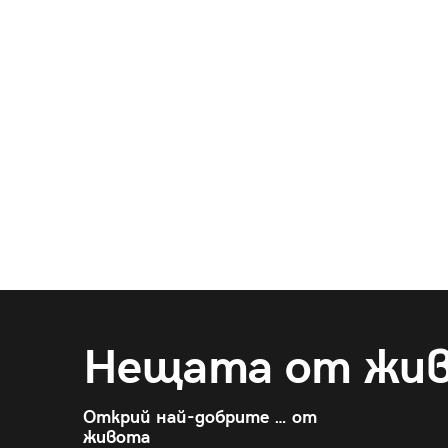
Нещата от жи
Открий най-добрите … от
живота