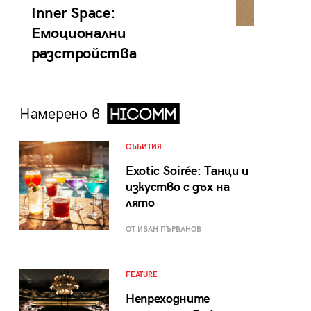
Inner Space:
Емоционални
разстройства
Намерено в
СЪБИТИЯ
Exotic Soirée: Танци и
изкуство с дъх на
лято
ОТ ИВАН ПЪРВАНОВ
FEATURE
Непреходните