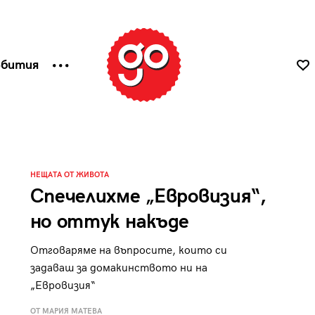
ъбития
НЕЩАТА ОТ ЖИВОТА
Спечелихме „Евровизия“,
но оттук накъде
Отговаряме на въпросите, които си
задаваш за домакинството ни на
„Евровизия“
ОТ МАРИЯ МАТЕВА