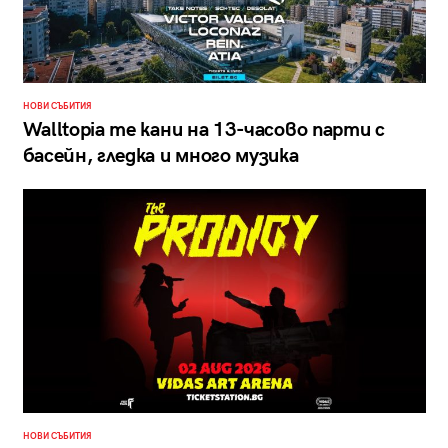
НОВИ СЪБИТИЯ
Walltopia те кани на 13-часово парти с
басейн, гледка и много музика
НОВИ СЪБИТИЯ