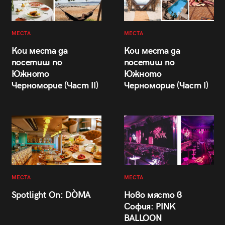
МЕСТА
МЕСТА
Кои места да
Кои места да
посетиш по
посетиш по
Южното
Южното
Черноморие (Част II)
Черноморие (Част I)
МЕСТА
МЕСТА
Spotlight On: DÒMA
Ново място в
София: PINK
BALLOON