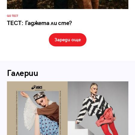
GO ТЕСТ
ТЕСТ: Гаджета ли сте?
Зареди още
Галерии