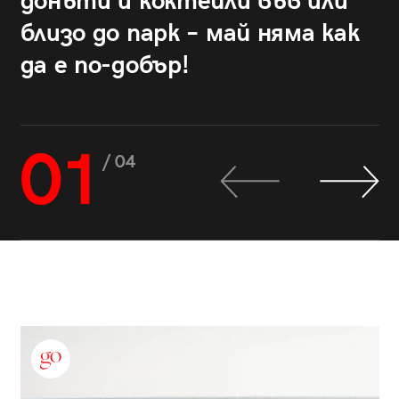
донъти и коктейли във или
близо до парк – май няма как
да е по-добър!
01
/ 04