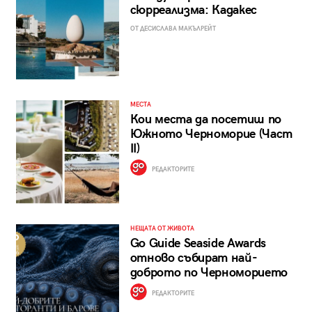
сюрреализма: Кадакес
ОТ ДЕСИСЛАВА МАКЪЛРЕЙТ
МЕСТА
Кои места да посетиш по
Южното Черноморие (Част
II)
РЕДАКТОРИТЕ
НЕЩАТА ОТ ЖИВОТА
Go Guide Seaside Awards
отново събират най-
доброто по Черноморието
РЕДАКТОРИТЕ